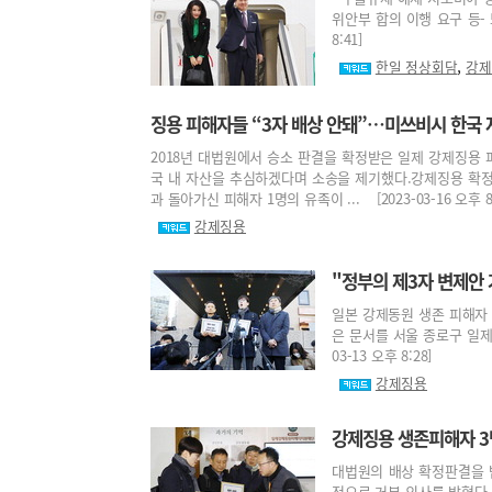
위안부 합의 이행 요구 등- 
8:41]
,
한일 정상회담
강제
징용 피해자들 “3자 배상 안돼”…미쓰비시 한국 
2018년 대법원에서 승소 판결을 확정받은 일제 강제징용 
국 내 자산을 추심하겠다며 소송을 제기했다.강제징용 확정
과 돌아가신 피해자 1명의 유족이 ... [2023-03-16 오후 8:
강제징용
"정부의 제3자 변제안
일본 강제동원 생존 피해자 
은 문서를 서울 종로구 일제
03-13 오후 8:28]
강제징용
강제징용 생존피해자 3명
대법원의 배상 확정판결을 받
적으로 거부 의사를 밝혔다.미