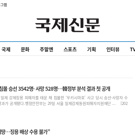
타그램
국제
문화
주말엔
스포츠
기획
인터뷰
T
침몰 승선 3542명· 사망 528명…韓정부 분석 결과 첫 공개
일제 강제징용 피해자를 태운 채 침몰한 ‘우키시마호’ 사고 당시 승선·사망자 수
결과가 공개됐다.행정안전부는 29일 서울 일제강제동원피해자지원재단 ... [202
리땅…징용 배상 수용 불가”