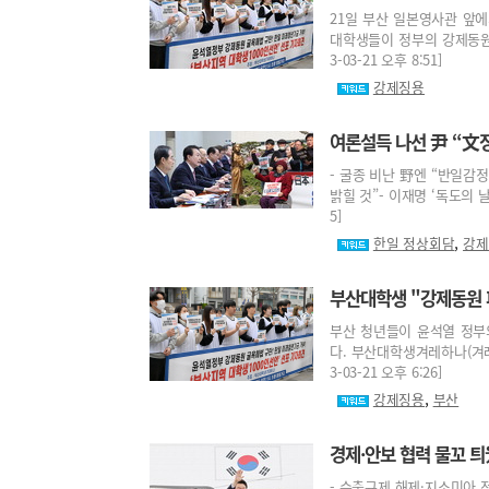
21일 부산 일본영사관 앞에
대학생들이 정부의 강제동원 
3-03-21 오후 8:51]
강제징용
여론설득 나선 尹 “文
- 굴종 비난 野엔 “반일감
밝힐 것”- 이재명 ‘독도의 날
5]
,
한일 정상회담
강제
부산대학생 "강제동원 
부산 청년들이 윤석열 정부
다. 부산대학생겨레하나(겨레
3-03-21 오후 6:26]
,
강제징용
부산
경제·안보 협력 물꼬 
- 수출규제 해제·지소미아 정