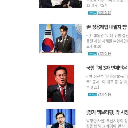
13 오후 7:57]
강제징용
尹 징용해법 내밀자 뺨
- 尹 대통령 “미래 위한 
동원 사실 자체를 부인하면서 
오후 8:10]
강제징용
국힘 “제 3자 변제안은
- 여 정진석 ‘문희상案+α’
국” 공세- 이 대표 등 당 
후 8:21]
강제징용
[정가 백브리핑] 박 시
박형준(사진) 부산시장이 정
장을 밝혀 그 배경에 관심이 