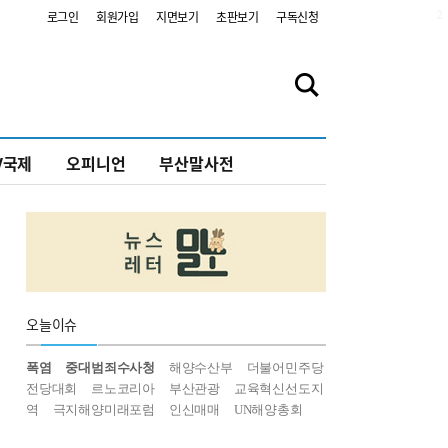
2
로그인
회원가입
지면보기
초판보기
구독신청
V국제
오피니언
부산말사전
오늘
이슈
폭염
중대범죄수사청
해양수산부
더불어민주당
전당대회
르노코리아
부산관광
교육혁신선도지
역
극지해양미래포럼
인신매매
UN해양총회