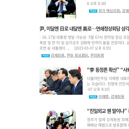
8 오후 8:18]
,
정가 백브리핑
강제
尹, 이달엔 日로 내달엔 美로…연쇄정상회담 삼
- 16, 17일 대통령 방일 가능성- 5월 G7서 한미일 정
복원 및 한·미·일 삼각공조 강화에 탄력이 붙을 전망이다. 
르면 윤 대통령이 ... [2023-03-07 오후 8:35]
,
,
강제징용
한일 정상회담
한미동맹
“李 동정론 확산” “
더불어민주당 이재명 대표의
는 모습이다. 친명계 안민석 
-07 오후 8:10]
,
이재명
강제징용
“친일외교 웬 말이냐”
정부가 일제 강제동원 피해
해배상 해법으로 발표함에 따라