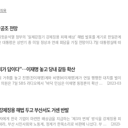
징용
각공조 전망
상 모일듯윤석열 정부의 ‘일제강점기 강제징용 피해 배상’ 해법 발표를 계기로 한일관계
윤 대통령은 상반기 중 미일 정상과 연쇄 회담을 가질 전망이다.7일 대통령실에 따
사퇴가 답이다”…이재명 놓고 당내 갈등 확산
 거취를 놓고 친명(친이재명)계와 비명(비이재명)계가 연일 팽팽한 대치를 벌이
의원은 7일 SBS 라디오에서 “바닥 민심은 이재명 동정론이 확산 ... [2023-03
 강제징용 해법 두고 부산서도 거센 반발
자에게 한국 기업이 마련한 배상금을 지급하는 ‘제3자 변제’ 방식을 강제징용 피
, 부산 시민사회와 노동계, 정계가 한목소리로 비판에 나섰다. 부 ... [2023-