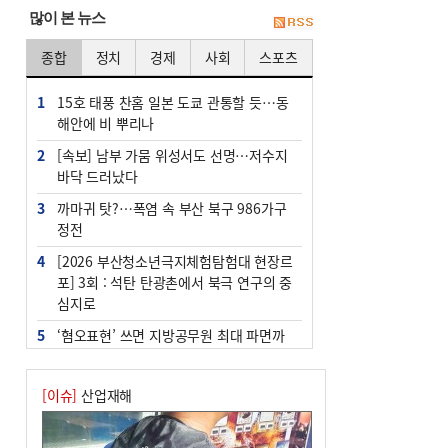
많이 본 뉴스
종합
정치
경제
사회
스포츠
1
15호 태풍 찬홈 일본 도쿄 관통할 듯…동
해안에 비 뿌리나
2
[속보] 남부 가뭄 위성서도 선명…저수지
바닥 드러났다
3
까마귀 탓?…폭염 속 부산 북구 986가구
정전
4
[2026 부산청소년극지체험탐험대 현장르
포] 3회 : 석탄 탄광촌에서 북극 연구의 중
심지로
5
‘혐오표현’ 쓰면 지방공무원 최대 파면까
지 중징계
6
[속보] 부산·김해·울주 ‘경계 단계’…전국
[이슈]
산업재해
48개 시군 가뭄
7
이임생, 홍명보 선임 독단적 결정 아냐…