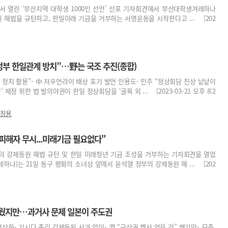
서 열린 ‘부산지역 대학생 1000인 선언’ 선포 기자회견에서 부산대학생겨레하나
해법을 규탄하고, 한일미래 기금을 거부하는 서명운동을 시작한다고 ... [202
정부 한일관계 방치”…野는 국조 추진(종합)
정 정치 활용”- 中 저우언라이 배상 포기 발언 인용도- 민주 “정상회담 진상 낱낱이
’ 제정 위한 법 발의야권이 한일 정상회담을 ‘굴욕 외 ... [2023-03-21 오후 8:2
징용
피해자 무시...미래기금 필요없다"
의 강제동원 해법 규탄 및 한일 미래청년 기금 조성을 거부하는 기자회견을 열었
하나)는 21일 동구 평화의 소녀상 앞에서 윤석열 정부의 강제동원 해 ... [202
틔웠지만…과거사 문제 일본이 주도권
상화- 기시다 총리 강제동원 사과 없이- 尹 “구상권 행사 없을 것” 쐐기만- 日측,