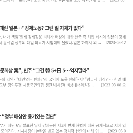
 때린 일본…“강제노동? 그런 일 자체가 없다”
결단, 내가 책임”일제 강제징용 피해자 배상에 대한 한국 측 해법 제시에 일본이 강제
윤석열 정부의 대일 외교가 시험대에 올랐다.일본 하야시 외 ... [2023-03-12
 문희상 案”, 민주 “그건 韓 5+日 5…억지말라”
 논의 제안- “대안없는 반일감정 국익에 도움 안돼”- 야 “망국적 배상안… 친일 매
지도부 장외투쟁 시동국민의힘 정진석(사진) 비상대책위원장 ... [2023-03-08 오
장 “정부 배상안 용기있는 결단”
부가 지난 6일 발표한 일제 강제동원 제3자 변제 해법에 대해 공개적으로 지지 입
모아진다. 지자체장이 논란을 빚고 있는 정치적 현안에 대해 입 ... [2023-03-0