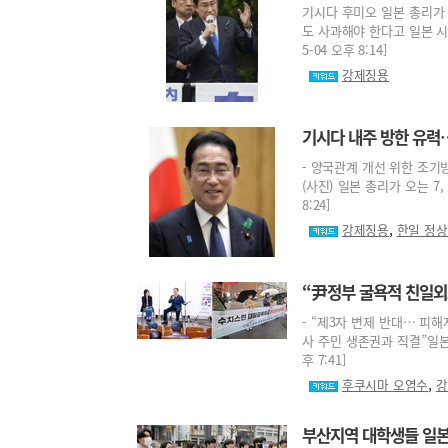
기시다 후미오 일본 총리가
도 사과해야 한다고 일본 시민
5-04 오후 8:14]
강제징용
기시다 내주 방한 유력
- 양국관계 개선 위한 조기
(사진) 일본 총리가 오는 7,
8:24]
,
강제징용
한일 정
“尹정부 굴욕적 친일외
- “제3자 변제 반대… 피해
사 주민 생존권과 직결”일본 
후 7:41]
,
후쿠시마 오염수
강
부산지역 대학생들 일본