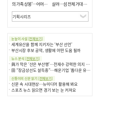
의 가족 상봉’…어머니
살려…섬 전체 거대 정
와 행복 꿈꿔
원으로 조성”
눈높이 사설
[전체보기]
세계유산을 함께 지키자는 ‘부산 선언’
부산시장 후보 공약, 생활에 어떤 도움 될까
뉴스 분석
[전체보기]
與가 막은 ‘산은 부산행’…전재수 강력한 의지 표명 없인 공염불
田 “장금상선도 설득중”…해운기업 ‘톱다운 유치전’ 가속
신통이의 신문 읽기
[전체보기]
신문 속 시대현상…뉴미디어 활용해 봐요
스포츠 뉴스 읽으면 경기 보는 눈 커져요
어떻게 생각하십니까
[전체보기]
구·군 승진 축하화분 관행 없애자니 소상공인 울상
3년째 병상에 있는 구의원…의정활동 못해도 월급 그대로
팩트체크
[전체보기]
금정산 반려견 데리고 갈 수 있나…알아보니 ‘국립공원은 출입 불가’