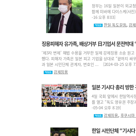
정부는 16일 일본이 외교청
함께 미바에 다이스케(사진)
-16 오후 8:03]
,
한일 독도갈등
강제
징용피해자 유가족, 배상거부 日기업서 문전박대 
‘제3자 변제’ 해법 수용을 거부한 일제 강제징용 소송 원
했다. 피해자 가족은 일본 피고 기업을 상대로 “끝까지 싸
과 일본 시민단체 관계자, 변호인 ... [2024-03-25 오후 7:
강제징용
일본 기시다 총리 방한
4일 국회 앞에서 한일역사
를 열고 “독도 영유권 주장과
-05-04 오후 8:19]
,
강제징용
후쿠시마
한일 시민단체 “기시다