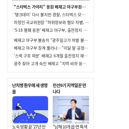
"스타벅스 가야지" 응원 배재고 야구부원들, 학교서 징계 처분
‘탱크데이’ 다시 불지핀 경찰, 스타벅스 모욕 혐의 압수수색
차정인 국교위원장 “허위정보와 혐오·차별, 학교 교실까지 유입"
‘5·18 폄훼 응원’ 배재고 야구부, 출전정지 6개월→1개월 감경
배재고 야구부 불송치 “광주일고가 처벌 불원 의사 표해”
배재고 야구부 징계 풀리나…“이달 말 공정위서 재심의”
‘스벅 구호 파문’ 배재고 6개월 출전정지 재심 신청키로
광주 찾아 고개 숙인 배재고 “지역 비하 응원 잘못”(종합)
난치병 환우에 새 생명
민선9기 지역일꾼 만
을
나다
노숙 방황 끝 ‘27년 만
“남해 10개 읍·면 특색