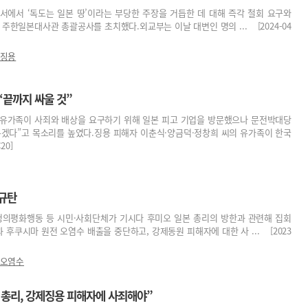
서에서 ‘독도는 일본 땅’이라는 부당한 주장을 거듭한 데 대해 즉각 철회 요구와
 주한일본대사관 총괄공사를 초치했다.외교부는 이날 대변인 명의 ... [2024-04
징용
“끝까지 싸울 것”
고 유가족이 사죄와 배상을 요구하기 위해 일본 피고 기업을 방문했으나 문전박대당
우겠다”고 목소리를 높였다.징용 피해자 이춘식·양금덕·정창희 씨의 유가족이 한국
20]
 규탄
정의평화행동 등 시민·사회단체가 기시다 후미오 일본 총리의 방한과 관련해 집회
 후쿠시마 원전 오염수 배출을 중단하고, 강제동원 피해자에 대한 사 ... [2023
 오염수
 총리, 강제징용 피해자에 사죄해야”