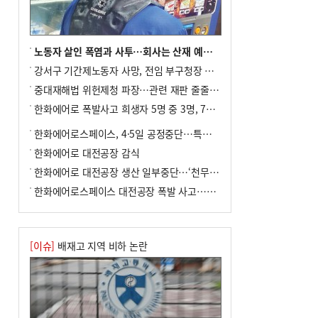
면담 메모 제출
8
부산·울산·경남 폭염 속 소나기·비…무더
위는 지속
노동자 살인 폭염과 사투…회사는 산재 예방·전기료 절감 전력
9
경찰가족 관련 사건 45건…그동안 파악조
강서구 기간제노동자 사망, 전임 부구청장 檢 송치
차 안해
중대재해법 위헌제청 파장…관련 재판 줄줄이 브레이크
10
홈플 사태에 2분기 대형마트 판매 9.4%
한화에어로 폭발사고 희생자 5명 중 3명, 7일 영면
↓…백화점은 14.8%↑
한화에어로스페이스, 4·5일 공정중단…특별 안전점검
한화에어로 대전공장 감식
한화에어로 대전공장 생산 일부중단…‘천무’ 수출 비상
한화에어로스페이스 대전공장 폭발 사고…5명 사망·2명 부상(종합)
[이슈]
배재고 지역 비하 논란