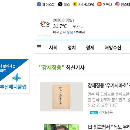
페이스북
엑스
카카오채널
유튜브
인스
사회
정치
경제
해양수산
"강제징용"
최신기사
강제징용 ‘우키시마호’ 
광복 뒤 고향으로 돌아오던 
를 한국 정부가 분석한 첫 
5-12-29 오후 7:16]
강제징용
日 외교청서 “독도 우