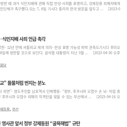
 방한 때 과거 식민지배에 관해 직접 반성·사죄를 표명하고, 강제징용 피해자에게
단체가 촉구했다.오는 7, 8일 기시다 총리의 한국 방문을 앞두고 ... [2023-0
…식민지배 사죄 언급 촉각
방한- 12년 만에 셔틀외교 재개 의미- 반성 표명 가능성 희박 관측도기시다 후미오
 8일께 방한할 것으로 보인다. 윤석열 대통령이 지난 3월 ... [2023-04-30 오후
상회담
교” 들불처럼 번지는 분노
자 외면”- 영도주민들 남포역서 단체행동- “정부, 후쿠시마 오염수 손 놔- 어업 종
후쿠시마 오염수 피해의 직격탄을 맞을 수 있는 부산에서 ... [2023-04-16 오
,
제징용
부산
 영사관 앞서 정부 강제동원 “굴욕해법” 규탄