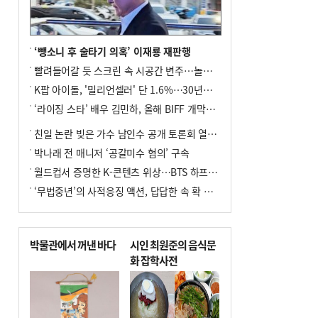
전주보다 3원 ↓
8
[속보] ‘심판 성접대’ 논란 축구협회 공식
사과…“현재는 부적절 행위 없어”
‘뺑소니 후 술타기 의혹’ 이재룡 재판행
9
서울 중랑구서 흉기 난동…60대 남성 2명
빨려들어갈 듯 스크린 속 시공간 변주…놀란의 메시지는 ‘전쟁 속죄’
사망
K팝 아이돌, '밀리언셀러' 단 1.6%…30년간 등장 1182개팀 전수조사
10
"올해 코스피 사이드카 43회 중 25회는 삼
‘라이징 스타’ 배우 김민하, 올해 BIFF 개막식 사회자 확정
전닉스 ETF 이후 발생"
친일 논란 빚은 가수 남인수 공개 토론회 열린다.
박나래 전 매니저 ‘공갈미수 혐의’ 구속
월드컵서 증명한 K-콘텐츠 위상…BTS 하프타임쇼·정호연 트로피 세리머니
‘무법중년’의 사적응징 액션, 답답한 속 확 뚫어주네
박물관에서 꺼낸 바다
시인 최원준의 음식문
화 잡학사전