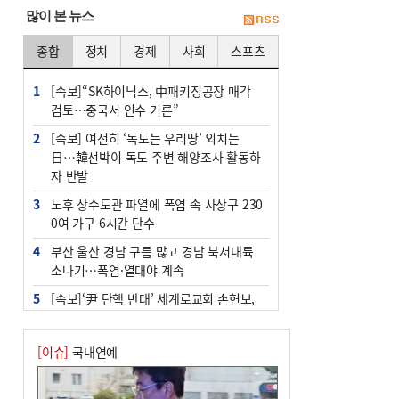
많이 본 뉴스
종합
정치
경제
사회
스포츠
1
[속보]“SK하이닉스, 中패키징공장 매각
검토…중국서 인수 거론”
2
[속보] 여전히 ‘독도는 우리땅’ 외치는
日…韓선박이 독도 주변 해양조사 활동하
자 반발
3
노후 상수도관 파열에 폭염 속 사상구 230
0여 가구 6시간 단수
4
부산 울산 경남 구름 많고 경남 북서내륙
소나기…폭염·열대야 계속
5
[속보]‘尹 탄핵 반대’ 세계로교회 손현보,
백악관서 트럼프 접견
6
‘탄약 부족 사태’ 보도에 격노한 트럼프…
[이슈]
국내연예
군사기밀 유출자 색출 지시
7
부산 주유소 휘발유 평균가 ℓ당 1849원…