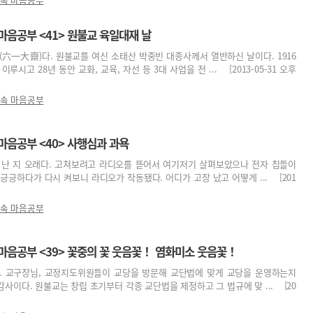
마음공부 <41> 원불교 육일대재 날
(六一大齋)다. 원불교를 여신 소태산 박중빈 대종사께서 열반하신 날이다. 1916
이루시고 28년 동안 교화, 교육, 자선 등 3대 사업을 전 ... [2013-05-31 오후
 속 마음공부
마음공부 <40> 사행심과 과욕
 난 지 오래다. 고쳐보려고 라디오를 뜯어서 여기저기 살펴보았으나 전자 칩들이
긍긍하다가 다시 켜보니 라디오가 작동됐다. 어디가 고장 났고 어떻게 ... [201
 속 마음공부
 마음공부 <39> 꽃중의 꽃 웃음꽃！ 염화미소 웃음꽃！
. 교구장님, 교정지도위원들이 교당을 방문해 교단법에 맞게 교당을 운영하는지
사이다. 원불교는 창립 초기부터 각종 교단법을 제정하고 그 법규에 맞 ... [20