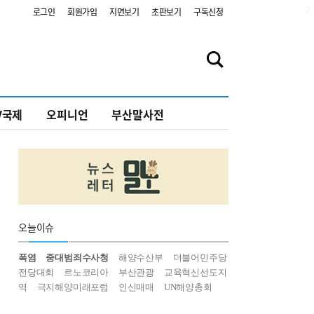
2
로그인
회원가입
지면보기
초판보기
구독신청
V국제
오피니언
부산말사전
오늘
이슈
폭염
중대범죄수사청
해양수산부
더불어민주당
전당대회
르노코리아
부산관광
교육혁신선도지
역
극지해양미래포럼
인신매매
UN해양총회