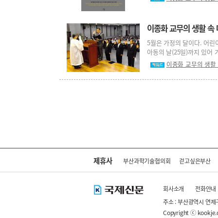
이종화 교무의 생활 속 
5월은 가정의 달이다. 어린이
아동의 날(25일)까지 있어 가
이종화 교무의 생활
제휴사
부산과학기술협의회
걷고싶은부산
회사소개
전화안내
주소 : 부산광역시 연제
Copyright ⓒ kookje.co