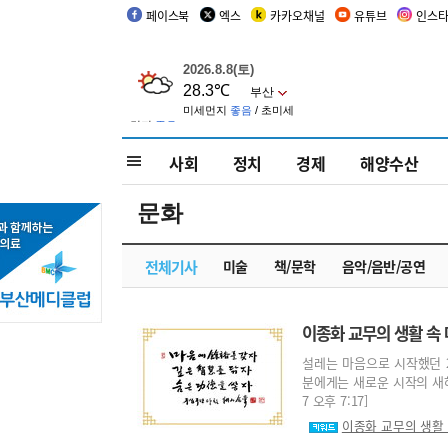
페이스북
엑스
카카오채널
유튜브
인스
사회
정치
경제
해양수산
문화
전체기사
미술
책/문학
음악/음반/공연
이종화 교무의 생활 속 
설레는 마음으로 시작했던 2
분에게는 새로운 시작의 새해가
7 오후 7:17]
이종화 교무의 생활