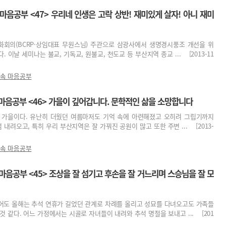
마음공부 <47> 우리네 인생은 고락 상반! 재미있게 살자! 아니 재미
화회의(BCRP·상임대표 무원스님) 주관으로 삼광사에서 생명경시풍조 개선을 위
 이날 세미나는 불교, 기독교, 원불교, 천도교 등 부산지역 종교 ... [2013-11
 속 마음공부
 마음공부 <46> 가을이 깊어갑니다. 문학적인 삶을 소망합니다
 가을이다. 유난히 더웠던 여름마저도 기억 속에 아련해졌고 오히려 그립기까지
 내려오고, 특히 우리 부산지역은 잘 가꿔진 공원이 많고 또한 주변 ... [2013-
 속 마음공부
마음공부 <45> 조상을 잘 섬기고 후손을 잘 거느리며 스승님을 잘 모
어도 올해는 추석 연휴가 길었던 관계로 차례를 올리고 성묘를 다녀오고도 가족들
것 같다. 어느 가정에서는 시골로 자녀들이 내려와 추석 명절을 보내고 ... [201