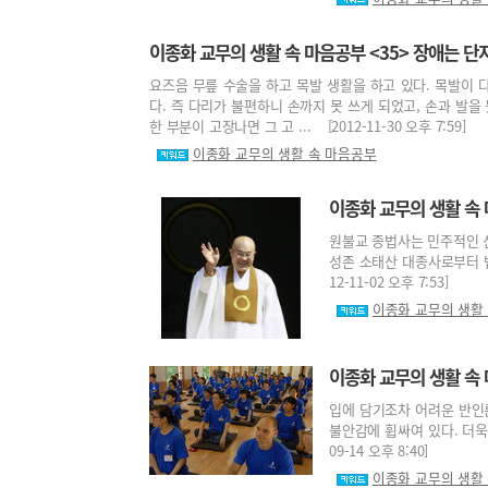
이종화 교무의 생활 속 마음공부 <35> 장애는 단
요즈음 무릎 수술을 하고 목발 생활을 하고 있다. 목발이 
다. 즉 다리가 불편하니 손까지 못 쓰게 되었고, 손과 발을
한 부분이 고장나면 그 고 ... [2012-11-30 오후 7:59]
이종화 교무의 생활 속 마음공부
이종화 교무의 생활 속 
원불교 종법사는 민주적인 
성존 소태산 대종사로부터 법
12-11-02 오후 7:53]
이종화 교무의 생활
이종화 교무의 생활 속 
입에 담기조차 어려운 반인
불안감에 휩싸여 있다. 더욱
09-14 오후 8:40]
이종화 교무의 생활