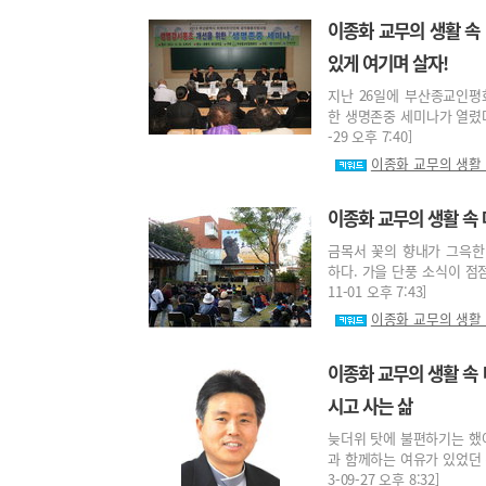
이종화 교무의 생활 속 
있게 여기며 살자!
지난 26일에 부산종교인평
한 생명존중 세미나가 열렸다.
-29 오후 7:40]
이종화 교무의 생활
이종화 교무의 생활 속
금목서 꽃의 향내가 그윽한
하다. 가을 단풍 소식이 점점
11-01 오후 7:43]
이종화 교무의 생활
이종화 교무의 생활 속 
시고 사는 삶
늦더위 탓에 불편하기는 했
과 함께하는 여유가 있었던 
3-09-27 오후 8:32]