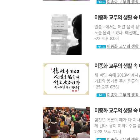
이종화 교무의 생활
이종화 교무의 생활 속
원불교에서는 매년 음력 정초
도를 올리고 있다. 예전에는 
-22 오후 8:00]
이종화 교무의 생활
이종화 교무의 생활 속
새 희망 속에 2013년 계
기회와 용기를 주신 인류의 지
-25 오후 6:56]
이종화 교무의 생활
이종화 교무의 생활 속 
임진년 흑룡의 해가 다 지
게 된다. 용이 여의보주를 얻
2-28 오후 7:25]
이종화 교무의 생활