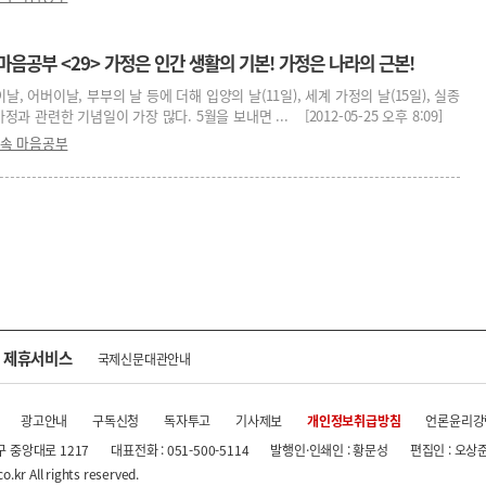
마음공부 <29> 가정은 인간 생활의 기본! 가정은 나라의 근본!
날, 어버이날, 부부의 날 등에 더해 입양의 날(11일), 세계 가정의 날(15일), 실종
정과 관련한 기념일이 가장 많다. 5월을 보내면 ... [2012-05-25 오후 8:09]
 속 마음공부
제휴서비스
국제신문대관안내
광고안내
구독신청
독자투고
기사제보
개인정보취급방침
언론윤리강
구 중앙대로 1217
대표전화 : 051-500-5114
발행인·인쇄인 : 황문성
편집인 : 오상
.kr All rights reserved.