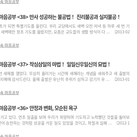
 속 마음공부
 마음공부 <38> 만사 성공하는 불공법！ 진리불공과 실지불공！
가 되면 특별기도를 올린다. 우리 교당에서도 새벽·오전·저녁 등 하루 세 번 기
새벽에만 정초 기도를 올렸지만, 요즘은 교도들의 생활 방식이 다 ... [2013-02
 속 마음공부
 마음공부 <37> 작심삼일의 마법！ 일일신우일신의 묘법！
사년 새해를 열었다. 무심히 흘러가는 시간에 새해라는 개념을 세워주고 새 출발의
혜에 감사드린다. 올해 출발은 유난히 추위가 심하고 감기가 유 ... [2013-01
 속 마음공부
마음공부 <36> 안정과 변화, 모순된 욕구
나가고 있다. 연초 일출을 보며 우리가 희망하며 기도하고 노력했던 것들을 돌아보
어 승천하는 것처럼 성공을 거둔 일도 있었을 것이고, 좌절과 실패 ... [2012-1
 속 마음공부