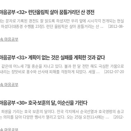
마음공부 <32> 런던올림픽 살아 꿈틀거리던 산 경전
는 문자로 기록된 경전도 잘 읽도록 하셨지만 우리 앞에 시시각각 전개되는 현실
하셨다(대종경 수행품 23장). 런던 올림픽은 살아 꿈틀거리는 산 ... [2012-08-
 속 마음공부
마음공부 <31> 계획이 없는 것은 실패를 계획한 것과 같다
제 같은데 어느새 7월 중순을 지나고 있다. 불과 한 달 전만 해도 극심한 가뭄으로
리는 장맛비로 홍수와 산사태 피해를 걱정하게 되었다. 세월 ... [2012-07-20
 속 마음공부
마음공부 <30> 호국·보훈의 달, 이순신을 기린다
 희생을 기리는 호국 보훈의 달이다. 전국 각지에서 순국선열과 호국영령의 숭고
의미를 담아 다양한 행사가 열리고 있다. 오는 25일 오전11시에는 ... [2012-
 속 마음공부