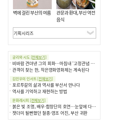
벽에 걸린 부산의 여름
관문과 환대, 부산 역전
음식
궁리와 시도
[전체보기]
비바람 견뎌낸 그의 회화…마침내 ‘고정관념 감옥’서 해방
관객이 찾는 한, 작은영화영화제는 계속된다
김민우의 인서트
[전체보기]
포르투갈의 삶과 역사를 부산서 만나다
역사를 기억하고 재현하는 방법
문화레시피
[전체보기]
붉은 빛 조명, 배우·합창단의 호연…눈앞에 다가온 부산오페라하우스
잿더미 될뻔했던 철종·영조 어진, 부산 귀환
박현주의 신간돋보기
[전체보기]
현실의 고통, 은유의 詩로 담다 外
달구비·여우비…다양한 비 이름 外