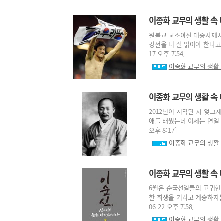
이종화 교무의 생활 속 
원불교 교조이신 대종사께서
경전을 더 잘 읽어야 한다고 
17 오후 7:54]
이종화 교무의 생활
이종화 교무의 생활 속 
2012년이 시작된 지 엊그
애를 태웠는데 이제는 연일 내
오후 8:17]
이종화 교무의 생활
이종화 교무의 생활 속 
6월은 순국선열들의 고귀한
한 희생을 기리고 계승하자는 
06-22 오후 7:58]
이종화 교무의 생활