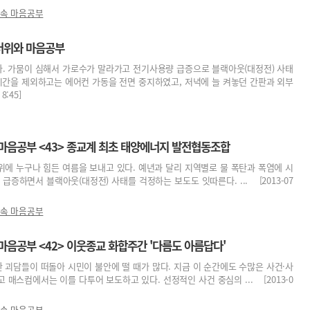
 속 마음공부
무더위와 마음공부
다. 가뭄이 심해서 가로수가 말라가고 전기사용량 급증으로 블랙아웃(대정전) 사태
시간을 제외하고는 에어컨 가동을 전면 중지하였고, 저녁에 늘 켜놓던 간판과 외부
:45]
 마음공부 <43> 종교계 최초 태양에너지 발전협동조합
에 누구나 힘든 여름을 보내고 있다. 예년과 달리 지역별로 물 폭탄과 폭염에 시
급증하면서 블랙아웃(대정전) 사태를 걱정하는 보도도 잇따른다. ... [2013-07
 속 마음공부
마음공부 <42> 이웃종교 화합주간 '다름도 아름답다'
괴담들이 떠돌아 시민이 불안에 떨 때가 많다. 지금 이 순간에도 수많은 사건·사
 매스컴에서는 이를 다투어 보도하고 있다. 선정적인 사건 중심의 ... [2013-0
 속 마음공부