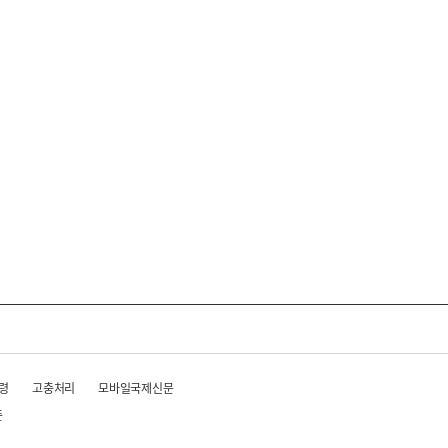
령
고충처리
모바일국제신문
준