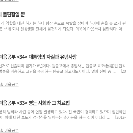
지 불편함일 뿐
다리 역할을 대신 하기는 하나 항상 손으로 목발을 잡아야 하기에 손을 못 쓰게 된
 못 쓰게 되니 일상생활 전체가 불편하게 되었다. 더욱이 마음까지 심란하다. 어느
마음공부 <34> 대통령의 자질과 유념사항
선거로 선출되며 임기가 6년이다. 원불교에서 종법사는 원불교 교조(敎祖)인 원각
통을 계승하고 교단을 주재하는 원불교 최고지도자이다. 얼마 전에 종 ... [20
 속 마음공부
마음공부 <33> 병든 사회와 그 치료법
륜적 범죄와 사건 등이 연일 발생하고 있다. 전 국민이 경악하고 있으며 집단적인
이 이에 대한 보도가 경각심을 일깨우는 순기능을 하는 것이 아니라 ... [2012-
 속 마음공부