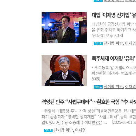
대법 ‘이재명 선거법’ 
대법원이 공직선거법 위반 
을 유죄 취지로 파기하고 사
5-05-01 오후 8:13]
,
선거법 위반
이재명
독주체제 이재명 ‘유죄’
- 후보등록 앞 사법리스크 커
확정판결 어려워- 법조계·정치
8:05]
,
선거법 위반
이재명
격앙된 민주 “사법쿠데타”…환호한 국힘 “李 사
- 권영세 “대통령 후보 자격 상실”더불어민주당은 1일 
파기 환송하자 “명백한 정치재판” “사법쿠데타” 등의 표
압박했다.민주당 조승래 수석대변인은 ... [2025-05-01 오후
,
선거법 위반
이재명