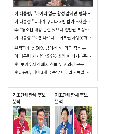
이 대통령, "메아리 없는 함성 같지만 평화공존책 계속해야"
이 대통령 "육사가 쿠데타 3번 벌여…사관학교 통합 신속히 추진"
李 “형소법 개정 논란 있으나 입법권 부정할 만큼은 아냐”(종합)
이 대통령 "의견 다르다고 거부권 사용못해.. 입법권 부정할 상황이라 보기 어려워"
부정평가 첫 50% 넘어선 李, 귀국 직후 부동산·증시 점검(종합)
이 대통령 지지율 45.9% 취임 후 최저…증시 폭락·연임 개헌 논란 영향
李, 보완수사권 폐지 침묵 두고 의견 분분
李대통령, 남미 3개국 순방 마무리…독일 프랑크푸르트 향해 출발
기초단체 판세·후보
기초단체 판세·후보
분석
분석