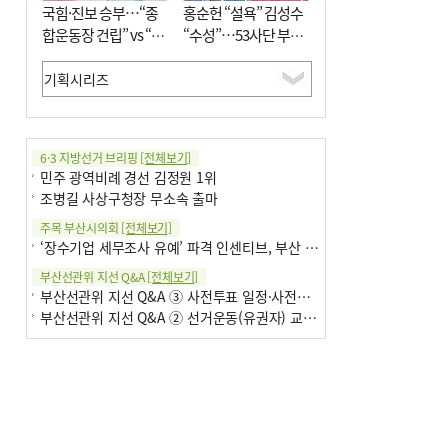
국힘·진보 승부…“종
홍순헌 “설욕” 김성수
합운동장 건립” vs “출
“수성”…53사단 부지
근 공공버스 도입”
개발엔 한 목소리
6·3 지방선거 브리핑
[전체보기]
민주 광역비례 경선 김정원 1위
조병길 사상구청장 무소속 출마
주목 부산시의회
[전체보기]
‘장수기업 세무조사 유예’ 파격 인센티브, 부산 유출 막을까
부산선관위 지선 Q&A
[전체보기]
부산선관위 지선 Q&A ③ 사전투표 일정·사전투표함 보관
부산선관위 지선 Q&A ② 선거운동(유권자) 교육감투표용지