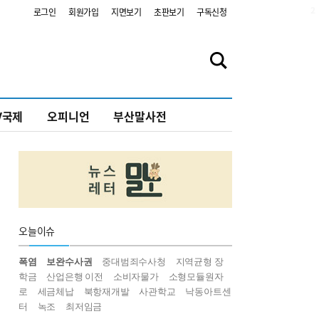
2
로그인
회원가입
지면보기
초판보기
구독신청
V국제
오피니언
부산말사전
오늘
이슈
폭염
보완수사권
중대범죄수사청
지역균형 장
학금
산업은행 이전
소비자물가
소형모듈원자
로
세금체납
북항재개발
사관학교
낙동아트센
터
녹조
최저임금