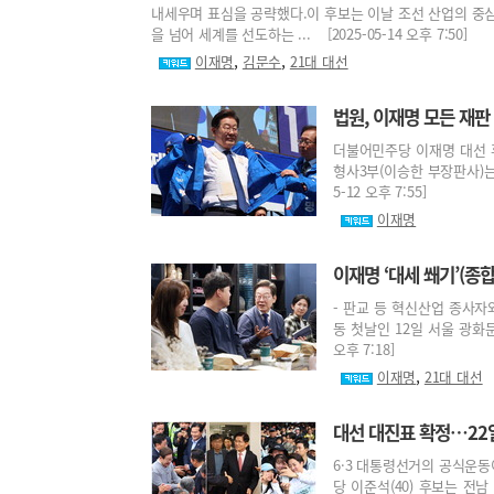
내세우며 표심을 공략했다.이 후보는 이날 조선 산업의 중심지
을 넘어 세계를 선도하는 ... [2025-05-14 오후 7:50]
,
,
이재명
김문수
21대 대선
법원, 이재명 모든 재판
더불어민주당 이재명 대선 
형사3부(이승한 부장판사)는 
5-12 오후 7:55]
이재명
이재명 ‘대세 쐐기’(종합
- 판교 등 혁신산업 종사
동 첫날인 12일 서울 광화문 
오후 7:18]
,
이재명
21대 대선
대선 대진표 확정…22
6·3 대통령선거의 공식운동
당 이준석(40) 후보는 전남