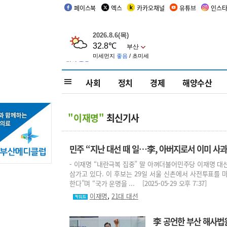
페이스북
엑스
카카오채널
유튜브
인스
사회
정치
경제
해양수산
"이재명"
최신기사
민주 “지난 대선 때 일…李, 아버지로서 이미 사과
- 이재명 “내란극복 집중” 말 아껴더불어민주당 이재명 대선
삼가고 있다. 이 후보는 29일 서울 신촌에서 사전투표를 마
한다”며 “국가 운명을 ... [2025-05-29 오후 7:37]
,
이재명
21대 대선
李 공언한 부산 해사법