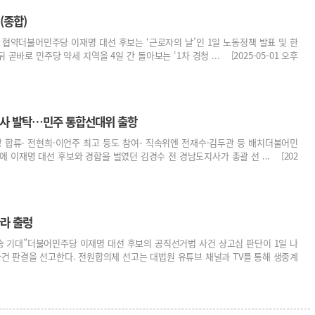
(종합)
 등 협약더불어민주당 이재명 대선 후보는 ‘근로자의 날’인 1일 노동정책 발표 및 한
곧바로 민주당 약세 지역을 4일 간 돌아보는 ‘1차 경청 ... [2025-05-01 오후
인사 발탁…민주 통합선대위 출항
 합류- 전현희·이언주 최고 등도 참여- 직속위엔 전재수·김두관 등 배치더불어민
이재명 대선 후보와 경합을 벌였던 김경수 전 경남도지사가 총괄 선 ... [202
따라 출렁
환송 기대”더불어민주당 이재명 대선 후보의 공직선거법 사건 상고심 판단이 1일 나
사건 판결을 선고한다. 전원합의체 선고는 대법원 유튜브 채널과 TV를 통해 생중계