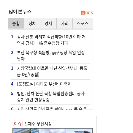
많이 본 뉴스
종합
정치
경제
사회
스포츠
1
검사 신분 버리고 직급하향(10년 이하 저
연차 검사)…檢 중수청행 기피
2
부산 북구청 쑥뜸방, 前구청장 책임 인정
될까
3
지방국립대 이르면 내년 신입생부터 ‘등록
금 0원’(종합)
4
[도청도설] 다대포 부산바다축제
5
법원, 단차 논란 북항 복합환승센터 공사
중지 관련 현장검증
6
지역 상권도 말라죽을 판이라…가뭄 속 밀
양물축제 강행 논란
[이슈]
전재수 부산시장
7
통영시민 추석 전 35만 원 받는다