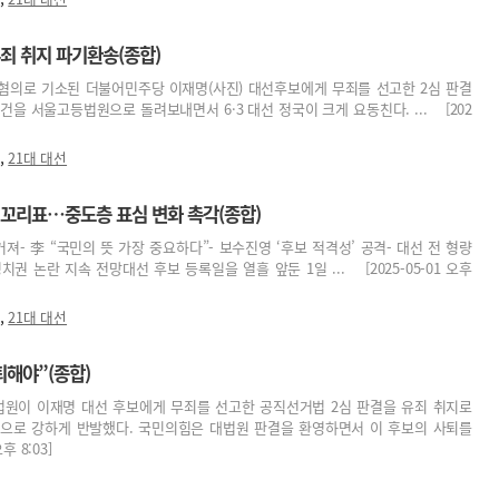
유죄 취지 파기환송(종합)
혐의로 기소된 더불어민주당 이재명(사진) 대선후보에게 무죄를 선고한 2심 판결
건을 서울고등법원으로 돌려보내면서 6·3 대선 정국이 크게 요동친다. ... [202
,
21대 대선
 꼬리표…중도층 표심 변화 촉각(종합)
져- 李 “국민의 뜻 가장 중요하다”- 보수진영 ‘후보 적격성’ 공격- 대선 전 형량
권 논란 지속 전망대선 후보 등록일을 열흘 앞둔 1일 ... [2025-05-01 오후
,
21대 대선
퇴해야”(종합)
대법원이 이재명 대선 후보에게 무죄를 선고한 공직선거법 2심 판결을 유죄 취지로
현으로 강하게 반발했다. 국민의힘은 대법원 판결을 환영하면서 이 후보의 사퇴를
 8:03]