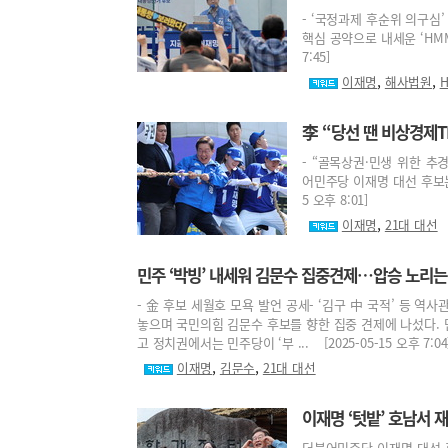
- ‘국정과제 후순위 의구심
핵심 공약으로 내세운 ‘HMM 
7:45]
,
,
이재명
해사법원
李 “당선 땐 비상경제
- “골목상권·민생 위한 추
어민주당 이재명 대선 후보는 
5 오후 8:01]
,
이재명
21대 대선
민주 ‘박빙’ 내세워 김문수 집중견제…압승 노리는 
- 金 후보 세월호 모욕 발언 공세- ‘김구 中 국적’ 등 
놓으며 국민의힘 김문수 후보를 향한 집중 견제에 나섰다.
고 정치권에서는 민주당이 ‘부 ... [2025-05-15 오후 7:04
,
,
이재명
김문수
21대 대선
이재명 ‘텃밭’ 호남서 
더불어민주당 이재명 대선 