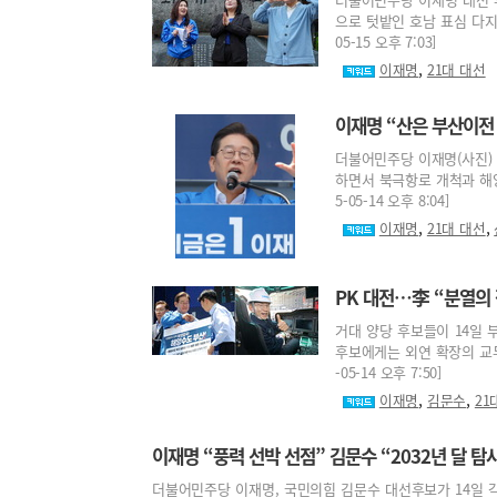
으로 텃밭인 호남 표심 다지
05-15 오후 7:03]
,
이재명
21대 대선
이재명 “산은 부산이전 
더불어민주당 이재명(사진)
하면서 북극항로 개척과 해양
5-05-14 오후 8:04]
,
,
이재명
21대 대선
PK 대전…李 “분열의 
거대 양당 후보들이 14일
후보에게는 외연 확장의 교두
-05-14 오후 7:50]
,
,
이재명
김문수
21
이재명 “풍력 선박 선점” 김문수 “2032년 달 탐
더불어민주당 이재명, 국민의힘 김문수 대선후보가 14일 각각