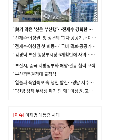
8
부산 철강공장 50대 노동자 추락사
9
국힘 부산시당, ‘정이한 조력’ 시의원 윤리
위에…‘한동훈 지지’도 신고접수
10
탄소흡수력 높여 폭염 대응…부산 도시숲
與가 막은 ‘산은 부산행’…전재수 강력한 의지 표명 없인 공염불
지도 다시 그린다
전재수·이성권, 첫 상견례 “2차 공공기관 이전 초당 협력”(종합)
전재수·이성권 첫 회동…“국비 확보·공공기관 이전 협력”
김경덕 부산 행정부시장 6개월만에 사의…후임 인선 촉각
부산시, 중국 지방정부와 해양·관광 협력 모색
부산광복원정대 출정식
열흘째 폭염특보 속 행인 탈진…경남 저수율 평년의 절반
“전임 정책 무작정 파기 안 돼” 이성권, 고강도 ‘전재수 견제’ 예고
[이슈]
이재명 대통령 시대