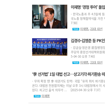
이재명 ‘경청 투어’ 돌입
- 한국노총과 주 4.5일제
국노총 정책협약식을 가진 뒤 
7:50]
,
이재명
21대 대선
김경수·김영춘 등 PK
- 강금실·정은경 前질병청장
주당의 중앙선거대책위원회에 
5-04-30 오후 7:40]
,
이재명
21대 대선
‘李 선거법’ 1일 대법 선고…상고기각·파기환송 
- 무죄 확정 땐 李 대권가도 탄력- 국힘 “유죄 취지 파기
온다. 대법원 전원합의체는 이날 오후 3시 대법정에서 이 
된다. 피고인 출석 의무가 ... [2025-04-30 오후 7:37]
이재명