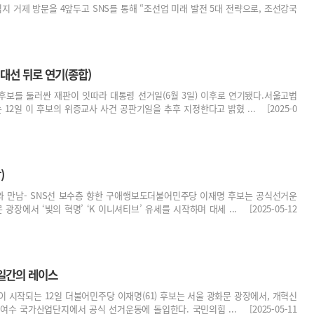
 거제 방문을 4앞두고 SNS를 통해 “조선업 미래 발전 5대 전략으로, 조선강국
 대선 뒤로 연기(종합)
후보를 둘러싼 재판이 잇따라 대통령 선거일(6월 3일) 이후로 연기됐다.서울고법
12일 이 후보의 위증교사 사건 공판기일을 추후 지정한다고 밝혔 ... [2025-0
)
자와 만남- SNS선 보수층 향한 구애행보도더불어민주당 이재명 후보는 공식선거운
광장에서 ‘빛의 혁명’ ‘K 이니셔티브’ 유세를 시작하며 대세 ... [2025-05-12
일간의 레이스
이 시작되는 12일 더불어민주당 이재명(61) 후보는 서울 광화문 광장에서, 개혁신
 여수 국가산업단지에서 공식 선거운동에 돌입한다. 국민의힘 ... [2025-05-11