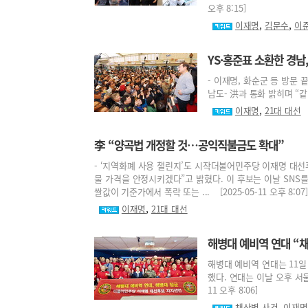
오후 8:15]
,
,
이재명
김문수
이
YS·홍준표 소환한 경
- 이재명, 화순군 등 방문 
남도- 洪과 통화 밝히며 “같이
,
이재명
21대 대선
李 “양곡법 개정할 것…공익직불금도 확대”
- ‘지역화폐 사용 챌린지’도 시작더불어민주당 이재명 대선
물 가격을 안정시키겠다”고 밝혔다. 이 후보는 이날 SNS
쌀값이 기준가에서 폭락 또는 ... [2025-05-11 오후 8:07]
,
이재명
21대 대선
해병대 예비역 연대 “
해병대 예비역 연대는 11
했다. 연대는 이날 오후 서울
11 오후 8:06]
,
채상병 사건
이재명