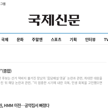
타그램
국제
문화
주말엔
스포츠
기획
인터뷰
T
”(종합)
 후보는 선거 막바지 불거진 장남의 ‘음담패설 댓글’ 논란과 관련, 최대한 대응을
친 뒤 해당 논란과 관련, “이 엄중한 시기에 내란 극복, 민생 회복을 고민했으면
원, HMM 이전…공약집서 빠졌다