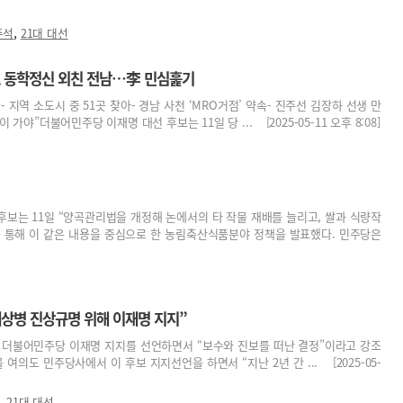
,
준석
21대 대선
남, 동학정신 외친 전남…李 민심훑기
끝- 지역 소도시 중 51곳 찾아- 경남 사천 ‘MRO거점’ 약속- 진주선 김장하 선생 만
 가야”더불어민주당 이재명 대선 후보는 11일 당 ... [2025-05-11 오후 8:08]
후보는 11일 “양곡관리법을 개정해 논에서의 타 작물 재배를 늘리고, 쌀과 식량작
를 통해 이 같은 내용을 중심으로 한 농림축산식품분야 정책을 발표했다. 민주당은
채상병 진상규명 위해 이재명 지지”
일 더불어민주당 이재명 지지를 선언하면서 “보수와 진보를 떠난 결정”이라고 강조
 여의도 민주당사에서 이 후보 지지선언을 하면서 “지난 2년 간 ... [2025-05-
,
21대 대선