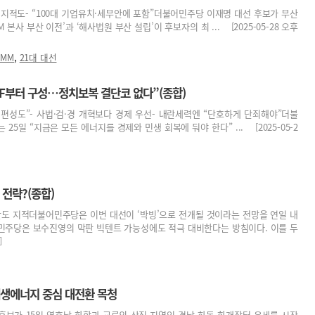
’ 지적도- “100대 기업유치·세부안에 포함”더불어민주당 이재명 대선 후보가 부산
본사 부산 이전’과 ‘해사법원 부산 설립’이 후보자의 최 ... [2025-05-28 오후
,
HMM
21대 대선
TF부터 구성…정치보복 결단코 없다”(종합)
경편성도”- 사법·검·경 개혁보다 경제 우선- 내란세력엔 “단호하게 단죄해야”더불
25일 “지금은 모든 에너지를 경제와 민생 회복에 둬야 한다” ... [2025-05-2
전략?(종합)
역사관도 지적더불어민주당은 이번 대선이 ‘박빙’으로 전개될 것이라는 전망을 연일 내
 민주당은 보수진영의 막판 빅텐트 가능성에도 적극 대비한다는 방침이다. 이를 두
]
재생에너지 중심 대전환 목청
후보가 15일 영호남 화합과 교류의 상징 지역인 경남 하동 화개장터 유세를 시작