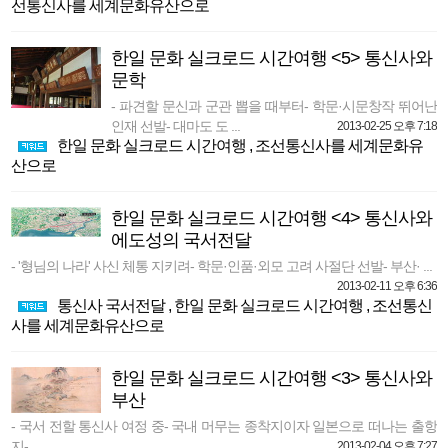
선통신사를 세계문화유산으로
한일 문화 실크로드 시간여행 <5> 통신사와
문학
- 파견할 문신과 군관 뽑을 때부터- 학문·시문창작 뛰어난
인재 선발- 대마도 도 ...
2013-02-25 오후 7:18
한일 문화 실크로드 시간여행
,
조선통신사를 세계문화유
산으로
한일 문화 실크로드 시간여행 <4> 통신사와
에도성의 국서전달
- '형님의 나라' 사신 체통 지키려- 학문·인품·외모 고려 사절단 선발- 부산· ...
2013-02-11 오후 6:36
통신사 국서전달
,
한일 문화 실크로드 시간여행
,
조선통신
사를 세계문화유산으로
한일 문화 실크로드 시간여행 <3> 통신사와
부산
- 국서 전할 통신사 여정 중- 국내 머무는 종착지이자 일본으로 떠나는 출항
지- ...
2013-02-04 오후 7:27