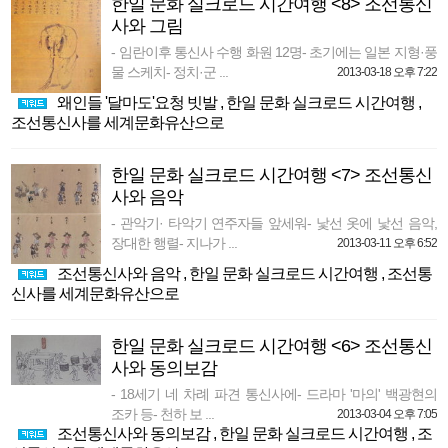
한일 문화 실크로드 시간여행 <8> 조선통신
사와 그림
- 임란이후 통신사 수행 화원 12명- 초기에는 일본 지형·풍
물 스케치- 정치·군 ...
2013-03-18 오후 7:22
왜인들 '달마도'요청 빗발
,
한일 문화 실크로드 시간여행
,
조선통신사를 세계문화유산으로
한일 문화 실크로드 시간여행 <7> 조선통신
사와 음악
- 관악기· 타악기 연주자들 앞세워- 낯선 옷에 낯선 음악,
장대한 행렬- 지나가 ...
2013-03-11 오후 6:52
조선통신사와 음악
,
한일 문화 실크로드 시간여행
,
조선통
신사를 세계문화유산으로
한일 문화 실크로드 시간여행 <6> 조선통신
사와 동의보감
- 18세기 네 차례 파견 통신사에- 드라마 '마의' 백광현의
조카 등- 천하 보 ...
2013-03-04 오후 7:05
조선통신사와 동의보감
,
한일 문화 실크로드 시간여행
,
조