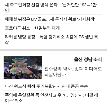
새 축구협회장 선출 방식 윤곽…“선거인단 192→2만
명”
해체설 뒤집은 LIV 골프…새 투자자 확보 ‘기사회생’
프로야구 취소…11일부터 재개
라커룸 냉탕 등장…폭염 경기취소 속출에 PS 셈법 복
잡
울산·경남 소식
진주성의 역사, 빛과 미디어로
되살아난다
마산 원도심 행정·주거복합단지 연내 준공 수순
폭염에 온열질환 등 안전사고 우려… 양산시, '어필 레
이스' 취소