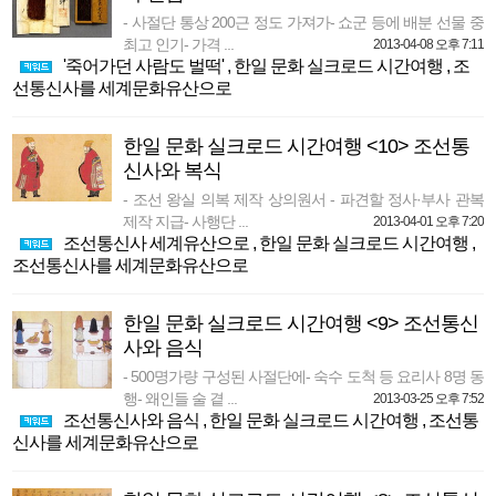
- 사절단 통상 200근 정도 가져가- 쇼군 등에 배분 선물 중
최고 인기- 가격 ...
2013-04-08 오후 7:11
'죽어가던 사람도 벌떡'
,
한일 문화 실크로드 시간여행
,
조
선통신사를 세계문화유산으로
한일 문화 실크로드 시간여행 <10> 조선통
신사와 복식
- 조선 왕실 의복 제작 상의원서 - 파견할 정사·부사 관복
제작 지급- 사행단 ...
2013-04-01 오후 7:20
조선통신사 세계유산으로
,
한일 문화 실크로드 시간여행
,
조선통신사를 세계문화유산으로
한일 문화 실크로드 시간여행 <9> 조선통신
사와 음식
- 500명가량 구성된 사절단에- 숙수 도척 등 요리사 8명 동
행- 왜인들 술 곁 ...
2013-03-25 오후 7:52
조선통신사와 음식
,
한일 문화 실크로드 시간여행
,
조선통
신사를 세계문화유산으로