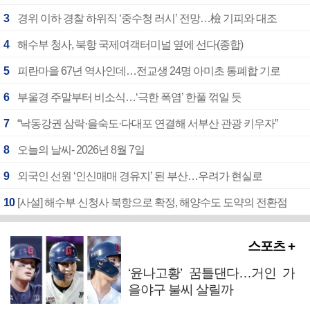
3
경위 이하 경찰 하위직 ‘중수청 러시’ 전망…檢 기피와 대조
4
해수부 청사, 북항 국제여객터미널 옆에 선다(종합)
5
피란마을 67년 역사인데…전교생 24명 아미초 통폐합 기로
6
부울경 주말부터 비소식…‘극한 폭염’ 한풀 꺾일 듯
7
“낙동강권 삼락·을숙도·다대포 연결해 서부산 관광 키우자”
8
오늘의 날씨- 2026년 8월 7일
9
외국인 선원 ‘인신매매 경유지’ 된 부산…우려가 현실로
10
[사설] 해수부 신청사 북항으로 확정, 해양수도 도약의 전환점
스포츠 +
‘윤나고황’ 꿈틀댄다…거인 가
을야구 불씨 살릴까