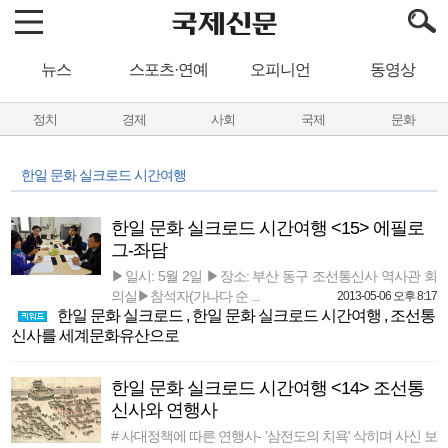
뉴스
스포츠·연예
오피니언
동영상
정치
경제
사회
국제
문화
한일 문화 실크로드 시간여행
한일 문화 실크로드 시간여행 <15> 에필로
그-좌담
▶일시: 5월 2일 ▶장소: 부산 동구 조선통신사 역사관 회
의실▶참석자(가나다 순 ...
2013-05-06 오후 8:17
한일 문화 실크로드
,
한일 문화 실크로드 시간여행
,
조선통
신사를 세계문화유산으로
한일 문화 실크로드 시간여행 <14> 조선통
신사와 연행사
# 사대정책에 따른 연행사- '삼전도의 치욕' 삭히며 사신 보