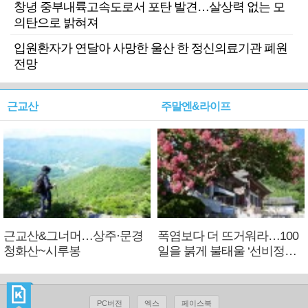
창녕 중부내륙고속도로서 포탄 발견…살상력 없는 모
의탄으로 밝혀져
입원환자가 연달아 사망한 울산 한 정신의료기관 폐원
전망
근교산
주말엔&라이프
근교산&그너머…상주·문경
폭염보다 더 뜨거워라…100
청화산~시루봉
일을 붉게 불태울 ‘선비정신’
피었네
PC버전
엑스
페이스북