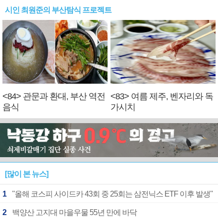
시인 최원준의 부산탐식 프로젝트
<84> 관문과 환대, 부산 역전
<83> 여름 제주, 벤자리와 독
음식
가시치
[많이 본 뉴스]
1
"올해 코스피 사이드카 43회 중 25회는 삼전닉스 ETF 이후 발생"
2
백양산 고지대 마을우물 55년 만에 바닥