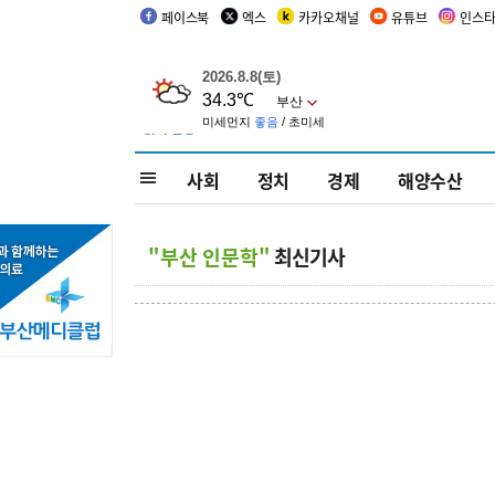
페이스북
엑스
카카오채널
유튜브
인스
사회
정치
경제
해양수산
"부산 인문학"
최신기사