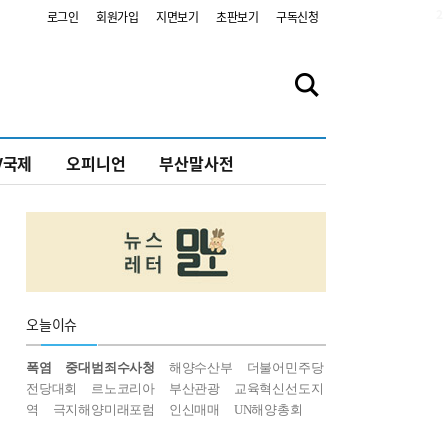
2
로그인
회원가입
지면보기
초판보기
구독신청
V국제
오피니언
부산말사전
오늘
이슈
폭염
중대범죄수사청
해양수산부
더불어민주당
전당대회
르노코리아
부산관광
교육혁신선도지
역
극지해양미래포럼
인신매매
UN해양총회