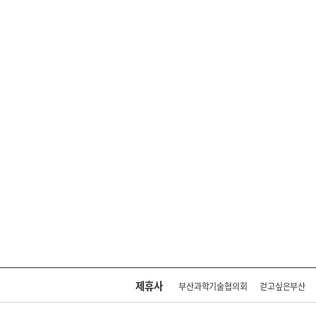
제휴사
부산과학기술협의회
걷고싶은부산