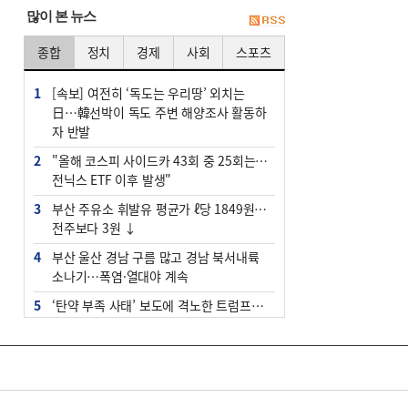
많이 본 뉴스
종합
정치
경제
사회
스포츠
1
[속보] 여전히 ‘독도는 우리땅’ 외치는
日…韓선박이 독도 주변 해양조사 활동하
자 반발
2
"올해 코스피 사이드카 43회 중 25회는 삼
전닉스 ETF 이후 발생"
3
부산 주유소 휘발유 평균가 ℓ당 1849원…
전주보다 3원 ↓
4
부산 울산 경남 구름 많고 경남 북서내륙
소나기…폭염·열대야 계속
5
‘탄약 부족 사태’ 보도에 격노한 트럼프…
군사기밀 유출자 색출 지시
6
부산 앞바다에 기름 425ℓ 유출한 러시아
화물선 적발
7
[2026 부산청소년극지체험탐험대 현장르