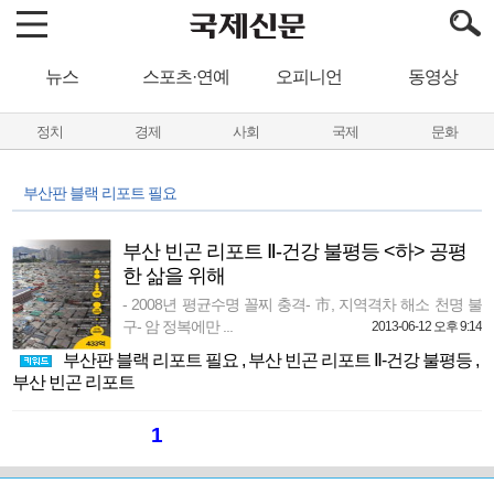
뉴스
스포츠·연예
오피니언
동영상
정치
경제
사회
국제
문화
부산판 블랙 리포트 필요
부산 빈곤 리포트 Ⅱ-건강 불평등 <하> 공평
한 삶을 위해
- 2008년 평균수명 꼴찌 충격- 市, 지역격차 해소 천명 불
구- 암 정복에만 ...
2013-06-12 오후 9:14
부산판 블랙 리포트 필요
,
부산 빈곤 리포트 Ⅱ-건강 불평등
,
부산 빈곤 리포트
1