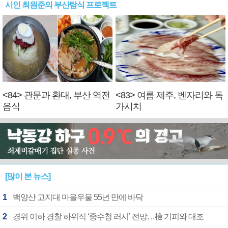
시인 최원준의 부산탐식 프로젝트
<84> 관문과 환대, 부산 역전
<83> 여름 제주, 벤자리와 독
음식
가시치
[많이 본 뉴스]
1
백양산 고지대 마을우물 55년 만에 바닥
2
경위 이하 경찰 하위직 ‘중수청 러시’ 전망…檢 기피와 대조