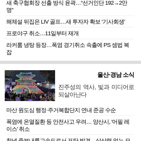
새 축구협회장 선출 방식 윤곽…“선거인단 192→2만
명”
해체설 뒤집은 LIV 골프…새 투자자 확보 ‘기사회생’
프로야구 취소…11일부터 재개
라커룸 냉탕 등장…폭염 경기취소 속출에 PS 셈법 복
잡
울산·경남 소식
진주성의 역사, 빛과 미디어로
되살아난다
마산 원도심 행정·주거복합단지 연내 준공 수순
폭염에 온열질환 등 안전사고 우려… 양산시, '어필 레
이스' 취소
창녕 중부내륙고속도로서 포탄 발견…살상력 없는 모