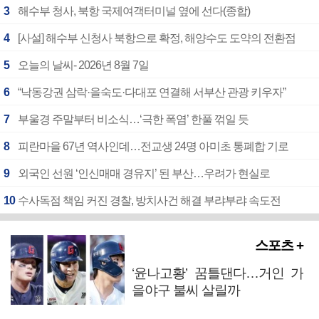
3
해수부 청사, 북항 국제여객터미널 옆에 선다(종합)
4
[사설] 해수부 신청사 북항으로 확정, 해양수도 도약의 전환점
5
오늘의 날씨- 2026년 8월 7일
6
“낙동강권 삼락·을숙도·다대포 연결해 서부산 관광 키우자”
7
부울경 주말부터 비소식…‘극한 폭염’ 한풀 꺾일 듯
8
피란마을 67년 역사인데…전교생 24명 아미초 통폐합 기로
9
외국인 선원 ‘인신매매 경유지’ 된 부산…우려가 현실로
10
수사독점 책임 커진 경찰, 방치사건 해결 부랴부랴 속도전
스포츠 +
‘윤나고황’ 꿈틀댄다…거인 가
을야구 불씨 살릴까