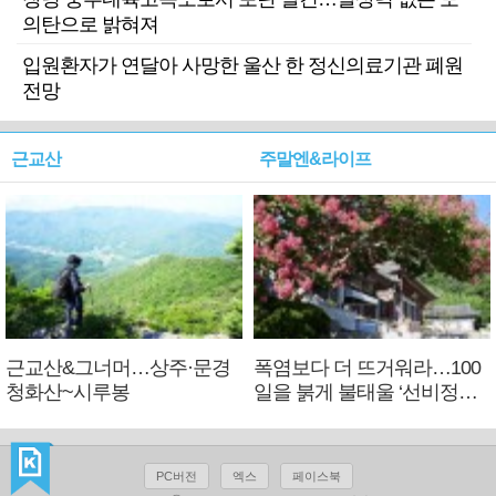
의탄으로 밝혀져
입원환자가 연달아 사망한 울산 한 정신의료기관 폐원
전망
근교산
주말엔&라이프
근교산&그너머…상주·문경
폭염보다 더 뜨거워라…100
청화산~시루봉
일을 붉게 불태울 ‘선비정신’
피었네
PC버전
엑스
페이스북