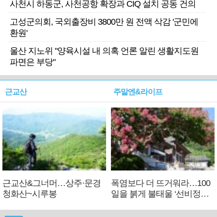
사천시 하동군, 사천공항 확장과 CIQ 설치 공동 건의
고성군의회, 국외출장비 3800만 원 전액 삭감 '군민에
환원'
울산 지노위 "양육시설 내 의혹 언론 알린 생활지도원
파면은 부당"
근교산
주말엔&라이프
근교산&그너머…상주·문경
폭염보다 더 뜨거워라…100
청화산~시루봉
일을 붉게 불태울 ‘선비정신’
피었네