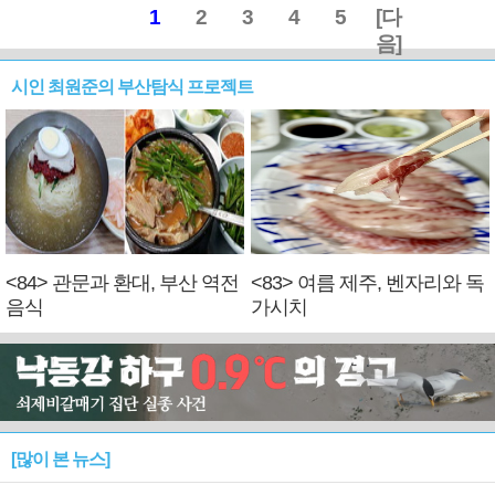
1
2
3
4
5
[다
음]
시인 최원준의 부산탐식 프로젝트
<84> 관문과 환대, 부산 역전
<83> 여름 제주, 벤자리와 독
음식
가시치
[많이 본 뉴스]