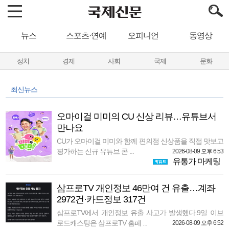
뉴스
스포츠·연예
오피니언
동영상
정치
경제
사회
국제
문화
최신뉴스
오마이걸 미미의 CU 신상 리뷰…유튜브서
만나요
CU가 오마이걸 미미와 함께 편의점 신상품을 직접 맛보고
평가하는 신규 유튜브 콘 ...
2026-08-09 오후 6:53
유통가 마케팅
삼프로TV 개인정보 46만여 건 유출…계좌
2972건·카드정보 317건
삼프로TV에서 개인정보 유출 사고가 발생했다.9일 이브
로드캐스팅은 삼프로TV 홈페 ...
2026-08-09 오후 6:52