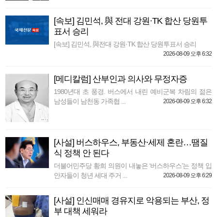
[속보] 김민석, 與 전대 강원·TK 합산 당원투
표서 승리
[속보] 김민석, 與전대 강원·TK 합산 당원투표서 승리
2026-08-09 오후 6:32
[메디칼럼] 산부인과 의사와 무정자증
1980년대 초 풍경. 버스에서 내린 예비군복 차림의 젊은
남성들이 남천동 가족협 ...
2026-08-09 오후 6:32
[사설] 버스하우스, 부동산·세제 혼란…땜질
식 정책 안 된다
더불어민주당 황희 의원이 내놓은 ‘버스하우스’는 정책 입
안자들이 청년 세대 주거 ...
2026-08-09 오후 6:29
[사설] 인신매매 경유지로 악용되는 부산, 정
부 대책 세워라