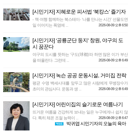
[시민기자] 지혜로운 피서법 ‘북캉스’ 즐기자
- 책·여행 함께하는 북스테이- ‘나를 만나는 시간’ 선물도연
일 이어지는 폭염에 ...
2026-08-09 오후 6:50
[시민기자] ‘공룡군단 둥지’ 창원, 야구의 도
시 꿈꾼다
야구의 도시를 뜻하는 ‘구도(球都)’라 하면 많은 이가 부산
을 떠올린다. 그런데 ...
2026-08-09 오후 6:49
[시민기자] 녹슨 공공 운동시설, 거미집 전락
평균 수명 백세시대를 앞두고 많은 사람에게 무병장수가
초미의 관심사다. 운동과 생 ...
2026-08-09 오후 6:49
[시민기자] 어린이집의 슬기로운 여름나기
뜨거운 여름을 건강하게 보내는 일은 누구에게나 쉽지 않
다. 특히 체온 조절 능력이 ...
2026-08-09 오후 6:47
박귀엽 시민기자의 오늘의 육아