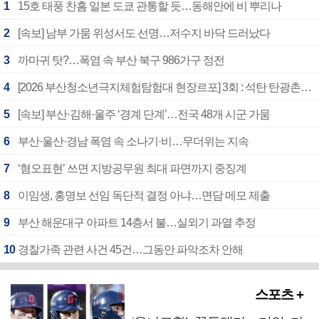
1
15호 태풍 찬홈 일본 도쿄 관통할 듯…동해안에 비 뿌리나
2
[속보] 남부 가뭄 위성서도 선명…저수지 바닥 드러났다
3
까마귀 탓?…폭염 속 부산 북구 986가구 정전
4
[2026 부산청소년극지체험탐험대 현장르포] 3회 : 석탄 탄광촌에서 북극 연구의 중심지로
5
[속보] 부산·김해·울주 ‘경계 단계’…전국 48개 시군 가뭄
6
부산·울산·경남 폭염 속 소나기·비…무더위는 지속
7
‘혐오표현’ 쓰면 지방공무원 최대 파면까지 중징계
8
이임생, 홍명보 선임 독단적 결정 아냐…면담 메모 제출
9
부산 해운대구 아파트 14층서 불…실외기 과열 추정
10
경찰가족 관련 사건 45건…그동안 파악조차 안해
스포츠 +