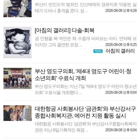
부산이 반인도적 범죄인 인신매매의 경유지로 악용된 실
태가 드러나 충격을 준다. 성 ...
2026-08-09 오후 6:28
[아침의 갤러리] 다솔-회복
곰 인형을 꽉 껴안은 채 수줍게 바라보는 아이. 연약해 보
이지만 그의 결연한 표정 ...
2026-08-09 오후 6:25
아침의 갤러리
부산 영도구의회, ‘제4대 영도구 어린이·청
소년의회’ 수료식 개최
부산 영도구의회는 지난 7일 ‘제4대 영도구 어린이·청소년
의회’ 수료식을 개최했다 ...
2026-08-09 오후 6:04
대한항공 사회봉사단 ‘금관회’와 부산강서구
종합사회복지관, 에어컨 지원 활동 실시
대한항공 사회봉사단 ‘금관회’와 부산강서구종합사회복지
관은 지난 8일기록적인 폭염 ...
2026-08-09 오후 6:04