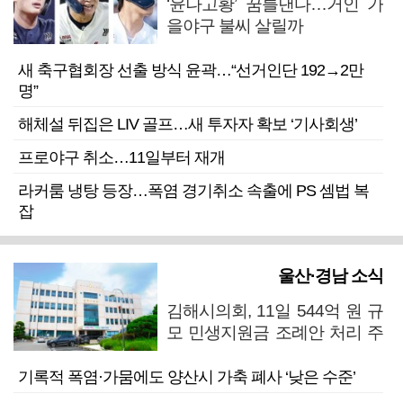
‘윤나고황’ 꿈틀댄다…거인 가
을야구 불씨 살릴까
새 축구협회장 선출 방식 윤곽…“선거인단 192→2만
명”
해체설 뒤집은 LIV 골프…새 투자자 확보 ‘기사회생’
프로야구 취소…11일부터 재개
라커룸 냉탕 등장…폭염 경기취소 속출에 PS 셈법 복
잡
울산·경남 소식
김해시의회, 11일 544억 원 규
모 민생지원금 조례안 처리 주
목
기록적 폭염·가뭄에도 양산시 가축 폐사 ‘낮은 수준’