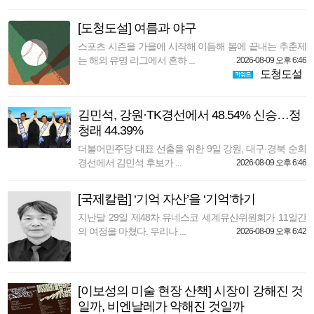
[도청도설] 여름과 야구
스포츠 시즌을 가을에 시작해 이듬해 봄에 끝내는 추춘제
는 해외 유명 리그에서 흔하 ...
2026-08-09 오후 6:46
도청도설
김민석, 강원·TK경선에서 48.54% 신승…정
청래 44.39%
더불어민주당 대표 선출을 위한 9일 강원, 대구·경북 순회
경선에서 김민석 후보가 ...
2026-08-09 오후 6:46
[국제칼럼] ‘기억 자산’을 ‘기억’하기
지난달 29일 제48차 유네스코 세계유산위원회가 11일간
의 여정을 마쳤다. 우리나 ...
2026-08-09 오후 6:42
[이보성의 미술 현장 산책] 시장이 강해진 것
일까, 비엔날레가 약해진 것일까