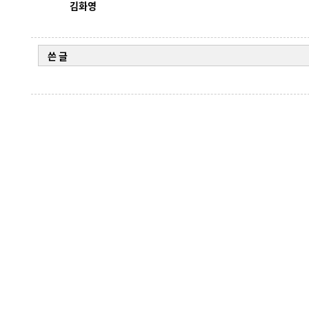
김화영
쓴 글