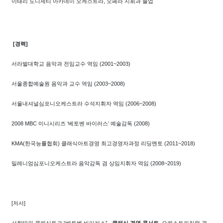
이태리 도니제티 아카데미 오케스트라, 오페라 지휘과 졸업
[경력]
서라벌대학교 음악과 전임교수 역임 (2001~2003)
서울종합예술원 음악과 교수 역임 (2003~2008)
서울내셔널심포니오케스트라 수석지휘자 역임 (2006~2008)
2008 MBC 미니시리즈 ‘베토벤 바이러스’ 예술감독 (2008)
KMA(한국능률협회) 클래식아트경영 최고경영자과정 리딩멘토 (2011~2018)
밀레니엄심포니오케스트라 음악감독 겸 상임지휘자 역임 (2008~2019)
[저서]
서희태의 클래식토크 “베토벤 바이러스” ,
클래식 경영 콘서트,
오케스트라처럼 경