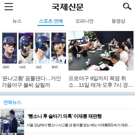
뉴스
스포츠·연예
오피니언
동영상
‘윤나고황’ 꿈틀댄다…거인
프로야구 9일까지 폭염 취
가을야구 불씨 살릴까
소…11일 재개·오후 7시 경기
시작
연예뉴스
‘뺑소니 후 술타기 의혹’ 이재룡 재판행
서울 강남에서 뺑소니 사고를 낸 혐의를 받는 배는 이재룡(62) 씨가 재판에 넘겨졌다. 서울중앙지검 형사7부(조윤철 부장검사)는 5일 도로교통법...