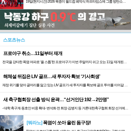
19일(현지시간) 2026 북중미 월드컵 폐막식 하프타임쇼에 그룹 방탄소년단(BTS)이 출연했다. ‘오징어게임’ 배우 정호연은 FIFA 월드컵...
스포츠뉴스
프로야구 취소…11일부터 재개
전국을 강타한 폭염 여파로 ‘올 스톱’한 프로야구가 이번 주말까지 쉬고 오는 11일 재개된다. 한국야구위원회(KBO)와 10개 구단 단장, 장동...
해체설 뒤집은 LIV 골프…새 투자자 확보 ‘기사회생’
재정 위기를 맞아 골머리를 앓고 있는 LIV 골프가 새 투자자를 확보해 골프 투어를 이어갈 것이라고 발표했다.LIV 골프는 6일(한국시간) 엑스...
새 축구협회장 선출 방식 윤곽…“선거인단 192→2만명”
- 대학 축구계·동호인 비중 확대- 변석화 전 회장·김병지 등 거론대한축구협회 회장 선거에 참여할 선거인단이 기존보다 100배 늘어난 2만여 명...
[뭐라노]
폭염이 쏘아 올린 돔구장!