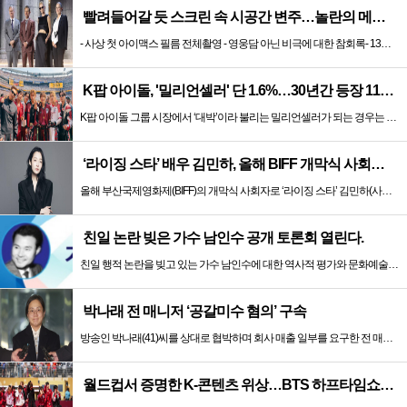
빨려들어갈 듯 스크린 속 시공간 변주…놀란의 메시지는 ‘전쟁 속죄’
- 사상 첫 아이맥스 필름 전체촬영 - 영웅담 아닌 비극에 대한 참회록- 13번째 장편도 시간 비틀기 묘미- “올리브영 쇼핑? 아들여친 한국계”...
K팝 아이돌, '밀리언셀러' 단 1.6%…30년간 등장 1182개팀 전수조사
K팝 아이돌 그룹 시장에서 ‘대박’이라 불리는 밀리언셀러가 되는 경우는 단 1.6% 뿐이라는 연구결과가 나왔다. 이 결과에 따르면 국내 데뷔 아...
‘라이징 스타’ 배우 김민하, 올해 BIFF 개막식 사회자 확정
올해 부산국제영화제(BIFF)의 개막식 사회자로 ‘라이징 스타’ 김민하(사진)가 선정됐다. BIFF는 오는 10월 6일 부산 해운대구 영화의전당...
친일 논란 빚은 가수 남인수 공개 토론회 열린다.
친일 행적 논란을 빚고 있는 가수 남인수에 대한 역사적 평가와 문화예술사적 의미를 함께 논의하는 공개 토론회가 열린다.진주문화원은 오는 8월 4...
박나래 전 매니저 ‘공갈미수 혐의’ 구속
방송인 박나래(41)씨를 상대로 협박하며 회사 매출 일부를 요구한 전 매니저가 구속 상태로 검찰에 넘겨졌다.서울 용산경찰서는 공갈미수와 횡령 혐...
월드컵서 증명한 K-콘텐츠 위상…BTS 하프타임쇼·정호연 트로피 세리머니