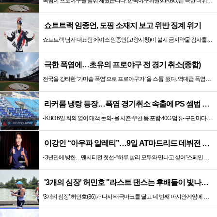
폭염이 프로야구를 멈춰 세웠습니다. 한국야구위원회(KBO)는 극한 더위로 5, 6일 이틀간 1, 2군 경기 전체를 취소했습니다.이에 따라 서울 ...
쇼트트랙 임종언, 도핑 소재지 보고 위반 징계 위기
쇼트트랙 남자 대표팀 에이스 임종언(고양시청)이 불시 금지약물 검사를 위한 소재지 보고 위반으로 중징계 위기에 놓였다. 대한빙상경기연맹과 임종언...
극한 폭염에…초유의 프로야구 전 경기 취소(종합)
전국을 강타한 ‘가마솥 폭염’으로 프로야구가 ‘올 스톱’ 됐다. 역대급 폭염에 관중이 쓰러지는 일까지 벌어지자 프로야구 경기가 모두 취소되는 전...
라커룸 냉탕 등장…폭염 경기취소 속출에 PS 셈법 복잡
- KBO 6일 회의 열어 대책 논의- 올 시즌 우천 등 포함 40G 멈춰- 구단마다 선수·관중 보호 고심- 롯데 김태형 “7, 8월은 쉬어야”...
이강인 “아우파 알레티”…9일 AT마드리드 데뷔전 기대감
- 3년만에 방한…맨시티전 첫선- “하루 빨리 모두와 만나고 싶어”스페인 프로축구 아틀레티코 마드리드(AT마드리드)에 입단한 이강인(25)이 9...
'3개의 심장' 허민호 "라스트 댄스는 후배들이 빛나도록 돕는 것"
‘3개의 심장’ 허민호(36)가 다시 태극마크를 달고 네 번째 아시안게임에 도전한다. 무대는 오는 9월 일본에서 열리는 제20회 아이치-나고야 ...