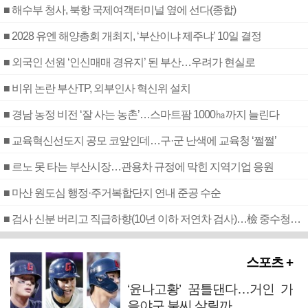
■ 해수부 청사, 북항 국제여객터미널 옆에 선다(종합)
■ 2028 유엔 해양총회 개최지, ‘부산이냐 제주냐’ 10일 결정
■ 외국인 선원 ‘인신매매 경유지’ 된 부산…우려가 현실로
■ 비위 논란 부산TP, 외부인사 혁신위 설치
■ 경남 농정 비전 ‘잘 사는 농촌’…스마트팜 1000㏊까지 늘린다
■ 교육혁신선도지 공모 코앞인데…구·군 난색에 교육청 ‘쩔쩔’
■ 르노 못 타는 부산시장…관용차 규정에 막힌 지역기업 응원
■ 마산 원도심 행정·주거복합단지 연내 준공 수순
■ 검사 신분 버리고 직급하향(10년 이하 저연차 검사)…檢 중수청행 기피
스포츠 +
‘윤나고황’ 꿈틀댄다…거인 가
을야구 불씨 살릴까