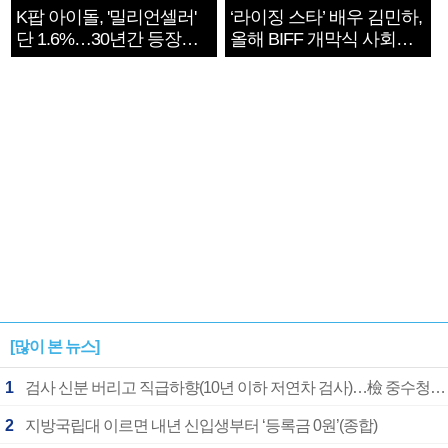
K팝 아이돌, '밀리언셀러'
‘라이징 스타’ 배우 김민하,
단 1.6%…30년간 등장
올해 BIFF 개막식 사회자
1182개팀 전수조사
확정
[많이 본 뉴스]
1
검사 신분 버리고 직급하향(10년 이하 저연차 검사)…檢 중수청행 기피
2
지방국립대 이르면 내년 신입생부터 ‘등록금 0원’(종합)