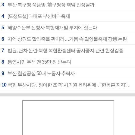
3
부산 북구청 쑥뜸방, 前구청장 책임 인정될까
4
[도청도설] 다대포 부산바다축제
5
해양수산부 신청사 북항재개발 부지에 짓는다
6
지역 상권도 말라죽을 판이라…가뭄 속 밀양물축제 강행 논란
7
법원, 단차 논란 북항 복합환승센터 공사중지 관련 현장검증
8
통영시민 추석 전 35만 원 받는다
9
부산 철강공장 50대 노동자 추락사
10
국힘 부산시당, ‘정이한 조력’ 시의원 윤리위에…‘한동훈 지지’도 신고접수