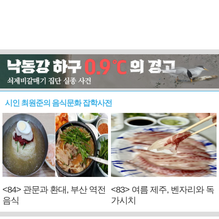
시인 최원준의 음식문화 잡학사전
<84> 관문과 환대, 부산 역전
<83> 여름 제주, 벤자리와 독
음식
가시치