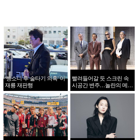
‘뺑소니 후 술타기 의혹’ 이
빨려들어갈 듯 스크린 속
재룡 재판행
시공간 변주…놀란의 메시
지는 ‘전쟁 속죄’