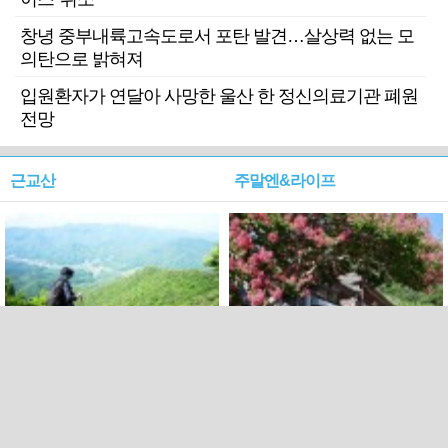
창녕 중부내륙고속도로서 포탄 발견…살상력 없는 모
의탄으로 밝혀져
입원환자가 연달아 사망한 울산 한 정신의료기관 폐원
전망
근교산
주말엔&라이프
근교산&그너머…상주·문경
폭염보다 더 뜨거워라…100
청화산~시루봉
일을 붉게 불태울 ‘선비정신’
피었네