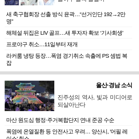
새 축구협회장 선출 방식 윤곽…“선거인단 192→2만
명”
해체설 뒤집은 LIV 골프…새 투자자 확보 ‘기사회생’
프로야구 취소…11일부터 재개
라커룸 냉탕 등장…폭염 경기취소 속출에 PS 셈법 복
잡
울산·경남 소식
진주성의 역사, 빛과 미디어로
되살아난다
마산 원도심 행정·주거복합단지 연내 준공 수순
폭염에 온열질환 등 안전사고 우려… 양산시, '어필 레
이스' 취소