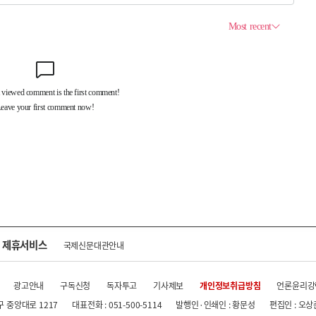
제휴서비스
국제신문대관안내
광고안내
구독신청
독자투고
기사제보
개인정보취급방침
언론윤리강
구 중앙대로 1217
대표전화 : 051-500-5114
발행인·인쇄인 : 황문성
편집인 : 오상