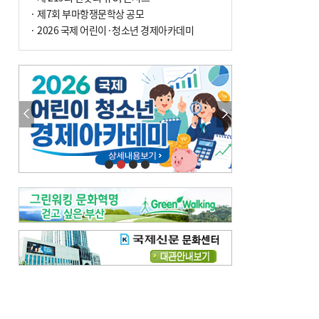
사망
· 제7회 부마항쟁문학상 공모
· 2026 국제 어린이·청소년 경제아카데미