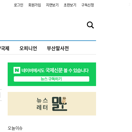
2
로그인
회원가입
지면보기
초판보기
구독신청
V국제
오피니언
부산말사전
오늘
이슈