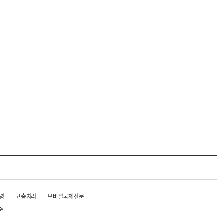
령
고충처리
모바일국제신문
준