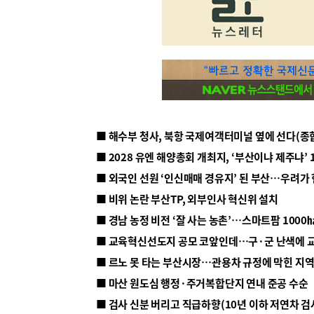
■ 해수부 청사, 북항 국제여객터미널 옆에 선다(종
■ 2028 유엔 해양총회 개최지, ‘부산이냐 제주냐’ 
■ 외국인 선원 ‘인신매매 경유지’ 된 부산…우려가
■ 비위 논란 부산TP, 외부인사 혁신위 설치
■ 르노 못 타는 부산시장…관용차 규정에 막힌 지
■ 마산 원도심 행정·주거복합단지 연내 준공 수순