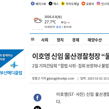
페이스북
엑스
카카오채널
유튜브
인스
사회
정치
경제
해양수산
이호영 신임 울산경찰청장 “울
2일 기자간담회 "합법 시위·집회 보장하나 불법
방종근 기자
jgbang@kookje.co.kr
| 입력 : 2023-01-02 15:1
이호영(57·사진) 신임 울산경
다.