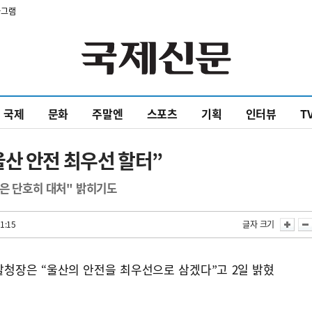
타그램
국제
문화
주말엔
스포츠
기획
인터뷰
T
산 안전 최우선 할터”
은 단호히 대처" 밝히기도
1:15
글자 크기
찰청장은 “울산의 안전을 최우선으로 삼겠다”고 2일 밝혔