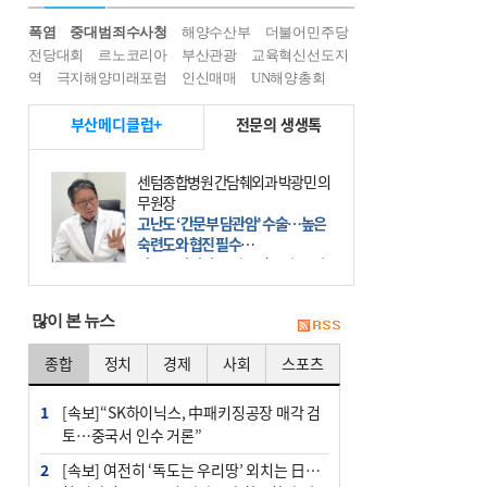
폭염
중대범죄수사청
해양수산부
더불어민주당
전당대회
르노코리아
부산관광
교육혁신선도지
역
극지해양미래포럼
인신매매
UN해양총회
부산메디클럽+
전문의 생생톡
센텀종합병원 간담췌외과 박광민 의
무원장
고난도 ‘간문부 담관암’ 수술…높은
숙련도와 협진 필수
간문부 담관암(클라츠킨 종양)은 좌
우 간에서 나오는, 담관(담즙 배출 경
로)이 합쳐지는 부위인 ‘간문부(肝門
많이 본 뉴스
部)’에 생기는 악성 종양이다. 간동맥
문맥 림프절 담
종합
정치
경제
사회
스포츠
1
[속보]“SK하이닉스, 中패키징공장 매각 검
토…중국서 인수 거론”
2
[속보] 여전히 ‘독도는 우리땅’ 외치는 日…