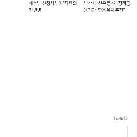
해수부 ‘신청사 부지’ 직원 의
부산시 “산은 등 4개 정책금
견 반영
융기관·한은 유치 추진”