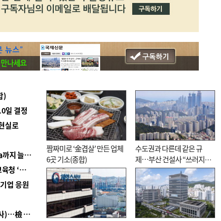
합)
10일 결정
 현실로
짬짜미로 ‘金겹살’ 만든 업체
수도권과 다른데 같은 규
■ 경남 농정 비전 ‘잘 사는 농촌’…스마트팜 1000㏊까지 늘린다
6곳 기소(종합)
제…부산 건설사 “쓰러지기
■ 교육혁신선도지 공모 코앞인데…구·군 난색에 교육청 ‘쩔쩔’
직전”
역기업 응원
■ 검사 신분 버리고 직급하향(10년 이하 저연차 검사)…檢 중수청행 기피