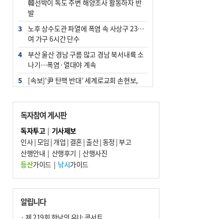
韓선박이 독도 주변 해양조사 활동하자 반
발
3
노후 상수도관 파열에 폭염 속 사상구 2300
여 가구 6시간 단수
4
부산 울산 경남 구름 많고 경남 북서내륙 소
나기…폭염·열대야 계속
5
[속보]‘尹 탄핵 반대’ 세계로교회 손현보,
백악관서 트럼프 접견
6
‘탄약 부족 사태’ 보도에 격노한 트럼프…
독자참여 게시판
군사기밀 유출자 색출 지시
독자투고
|
기사제보
7
부산 주유소 휘발유 평균가 ℓ당 1849원…
인사
|
모임
|
개업
|
결혼
|
출산
|
동정
|
부고
전주보다 3원 ↓
산행안내
|
산행후기
|
산행사진
8
[속보] ‘심판 성접대’ 논란 축구협회 공식 사
등산
가이드
|
낚시
가이드
과…“현재는 부적절 행위 없어”
9
1236회 로또 1등 11명…당첨금 각 24억4
000만 원
알립니다
10
서울 중랑구서 흉기 난동…60대 남성 2명
· 제 219회 한낮의 유U; 콘서트