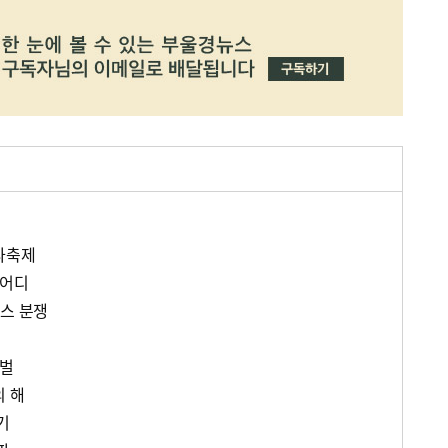
다축제
 어디
비스 분쟁
갯벌
의 해
기