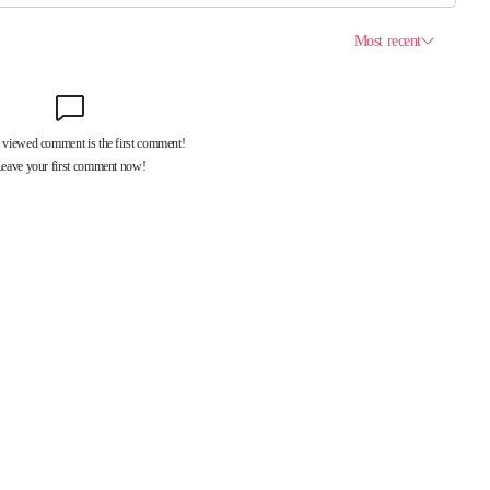
제휴서비스
국제신문대관안내
광고안내
구독신청
독자투고
기사제보
개인정보취급방침
언론윤리강