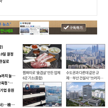
파
합)
10일 결정
 현실로
짬짜미로 ‘金겹살’ 만든 업체
수도권과 다른데 같은 규
■ 경남 농정 비전 ‘잘 사는 농촌’…스마트팜 1000㏊까지 늘린다
6곳 기소(종합)
제…부산 건설사 “쓰러지기
■ 교육혁신선도지 공모 코앞인데…구·군 난색에 교육청 ‘쩔쩔’
직전”
역기업 응원
■ 검사 신분 버리고 직급하향(10년 이하 저연차 검사)…檢 중수청행 기피