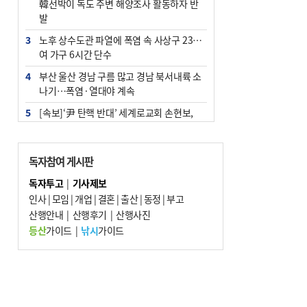
韓선박이 독도 주변 해양조사 활동하자 반
발
3
노후 상수도관 파열에 폭염 속 사상구 2300
여 가구 6시간 단수
4
부산 울산 경남 구름 많고 경남 북서내륙 소
나기…폭염·열대야 계속
5
[속보]‘尹 탄핵 반대’ 세계로교회 손현보,
백악관서 트럼프 접견
6
‘탄약 부족 사태’ 보도에 격노한 트럼프…
독자참여 게시판
군사기밀 유출자 색출 지시
독자투고
|
기사제보
7
부산 주유소 휘발유 평균가 ℓ당 1849원…
인사
|
모임
|
개업
|
결혼
|
출산
|
동정
|
부고
전주보다 3원 ↓
산행안내
|
산행후기
|
산행사진
8
[속보] ‘심판 성접대’ 논란 축구협회 공식 사
등산
가이드
|
낚시
가이드
과…“현재는 부적절 행위 없어”
9
1236회 로또 1등 11명…당첨금 각 24억4
000만 원
10
서울 중랑구서 흉기 난동…60대 남성 2명