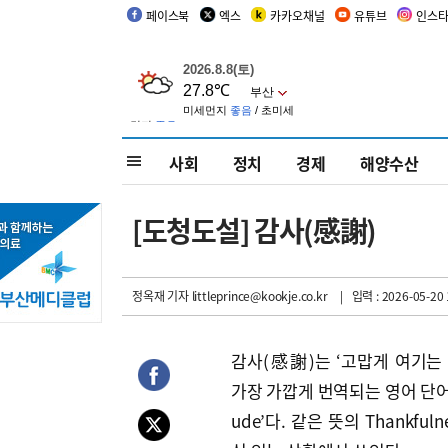
페이스북
엑스
카카오채널
유튜브
인스
사회
정치
경제
해양수산
[도청도설] 감사(感謝)
정옥재 기자
littleprince@kookje.co.kr
| 입력 : 2026-05-20 
감사(感謝)는 ‘고맙게 여기는 
가장 가깝게 번역되는 영어 단어는 
ude’다. 같은 뜻의 Thankful