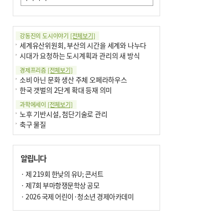
강동진의 도시이야기
[전체보기]
세계유산위원회, 부산의 시간을 세계와 나누다
시대가 요청하는 도시계획과 관리의 새 방식
경제프리즘
[전체보기]
소비 아닌 문화 생산 주체 오페라하우스
한국 갯벌의 2단계 확대 등재 의미
과학에세이
[전체보기]
노후 기반시설, 첨단기술로 관리
축구 물질
국제칼럼
[전체보기]
부정선거
알립니다
선관위와 尹의 ‘0점 답안’
기고
· 제 219회 한낮의 유U; 콘서트
[전체보기]
환자의 희망, 헌혈의 힘
· 제7회 부마항쟁문학상 공모
대학과 지역 ‘연결’이 지역혁신이다
· 2026 국제 어린이·청소년 경제아카데미
기자수첩
[전체보기]
금고 이사장 전횡, 지금도 진행중