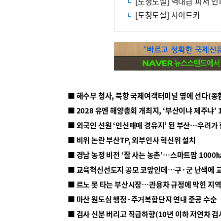
[도청도설] 역대급 피서 인
[도청도설] 사이드카
■ 해수부 청사, 북항 국제여객터미널 옆에 선다(종
■ 2028 유엔 해양총회 개최지, ‘부산이냐 제주냐’ 
■ 외국인 선원 ‘인신매매 경유지’ 된 부산…우려가
■ 비위 논란 부산TP, 외부인사 혁신위 설치
■ 르노 못 타는 부산시장…관용차 규정에 막힌 지
■ 마산 원도심 행정·주거복합단지 연내 준공 수순