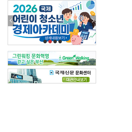
엘리트 자평해온 市 공무원…생중계 회의서 능력 입증을
김준희의 클래식 인사이트
[전체보기]
여름날의 애상, 왈츠
빛나는 꿈의 계절, 4월의 노래
김지윤의 우리음악 이야기
[전체보기]
세종시대 음악이 전해진 이유
영산회상, 불교음악에서 풍류음악으로
뉴스와 현장
[전체보기]
‘800조 투자’ 희비 가른 재생에너지
뜨거워지는 바다, 북쪽으로 열리는 항로
데스크시각
[전체보기]
물은 행정구역 경계를 따라 흐르지 않는다
도청도설
[전체보기]
회피형 대통령
다대포 부산바다축제
독자 투고
[전체보기]
새로운 시작 ‘황혼 이혼’
무료 화장실 깨끗하게 쓰자
메디칼럼
[전체보기]