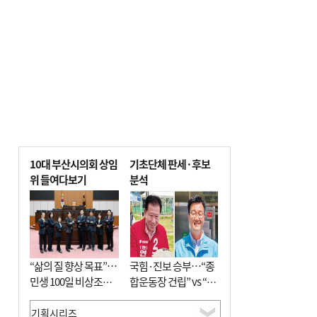
사망
10대 부산시의회 상임
기초단체 판세·후보
위 들여다보기
분석
“삶의 질 향상 목표”…
국힘·진보 승부…“종
민생 100일 비상조치
합운동장 건립” vs “출
면밀 심사
근 공공버스 도입”