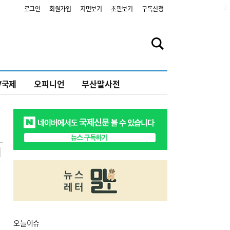
2
로그인
회원가입
지면보기
초판보기
구독신청
V국제
오피니언
부산말사전
오늘
이슈