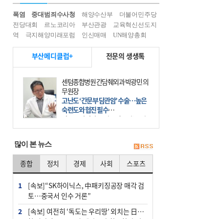
폭염
중대범죄수사청
해양수산부
더불어민주당
전당대회
르노코리아
부산관광
교육혁신선도지
역
극지해양미래포럼
인신매매
UN해양총회
부산메디클럽+
전문의 생생톡
센텀종합병원 간담췌외과 박광민 의
무원장
고난도 ‘간문부 담관암’ 수술…높은
숙련도와 협진 필수
간문부 담관암(클라츠킨 종양)은 좌
우 간에서 나오는, 담관(담즙 배출 경
로)이 합쳐지는 부위인 ‘간문부(肝門
많이 본 뉴스
部)’에 생기는 악성 종양이다. 간동맥
문맥 림프절 담
종합
정치
경제
사회
스포츠
1
[속보]“SK하이닉스, 中패키징공장 매각 검
토…중국서 인수 거론”
2
[속보] 여전히 ‘독도는 우리땅’ 외치는 日…