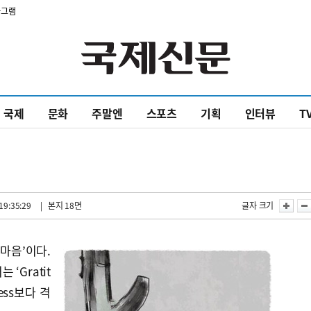
타그램
국제
문화
주말엔
스포츠
기획
인터뷰
T
19:35:29
| 본지 18면
글자 크기
마음’이다.
‘Gratit
ness보다 격