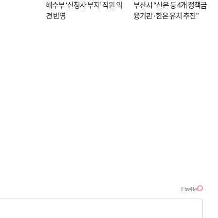
해수부 ‘신청사 부지’ 직원 의
부산시 “산은 등 4개 정책금
견 반영
융기관·한은 유치 추진”