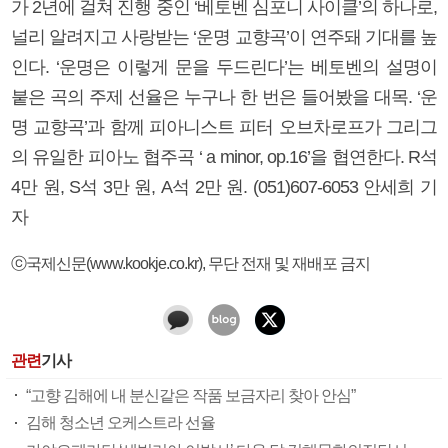
가 2년에 걸쳐 진행 중인 ‘베토벤 심포니 사이클’의 하나로,
널리 알려지고 사랑받는 ‘운명 교향곡’이 연주돼 기대를 높
인다. ‘운명은 이렇게 문을 두드린다’는 베토벤의 설명이
붙은 곡의 주제 선율은 누구나 한 번은 들어봤을 대목. ‘운
명 교향곡’과 함께 피아니스트 피터 오브차로프가 그리그
의 유일한 피아노 협주곡 ‘ a minor, op.16’을 협연한다. R석
4만 원, S석 3만 원, A석 2만 원. (051)607-6053 안세희 기
자
ⓒ국제신문(www.kookje.co.kr), 무단 전재 및 재배포 금지
관련
기사
“고향 김해에 내 분신같은 작품 보금자리 찾아 안심”
김해 청소년 오케스트라 선율