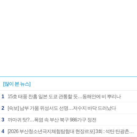
[많이 본 뉴스]
1
15호 태풍 찬홈 일본 도쿄 관통할 듯…동해안에 비 뿌리나
2
[속보] 남부 가뭄 위성서도 선명…저수지 바닥 드러났다
3
까마귀 탓?…폭염 속 부산 북구 986가구 정전
4
[2026 부산청소년극지체험탐험대 현장르포] 3회 : 석탄 탄광촌에서 북극 연구의 중심지로