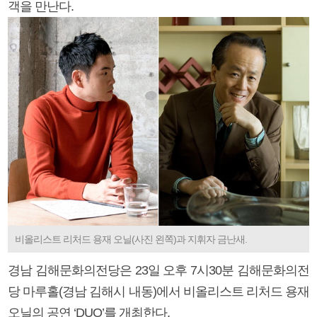
객을 만난다.
비올리스트 리처드 용재 오닐(사진 왼쪽)과 지휘자 금난새.
경남 김해문화의전당은 23일 오후 7시30분 김해문화의전
당 마루홀(경남 김해시 내동)에서 비올리스트 리처드 용재
오닐의 공연 ‘DUO’를 개최한다.