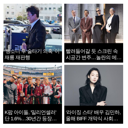
‘뺑소니 후 술타기 의혹’ 이
빨려들어갈 듯 스크린 속
재룡 재판행
시공간 변주…놀란의 메시
지는 ‘전쟁 속죄’
K팝 아이돌, '밀리언셀러'
‘라이징 스타’ 배우 김민하,
단 1.6%…30년간 등장
올해 BIFF 개막식 사회자
1182개팀 전수조사
확정