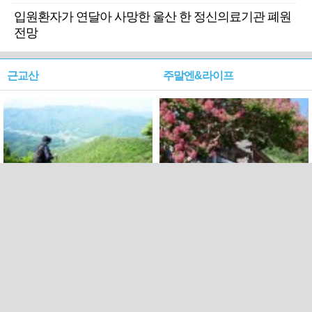
입원환자가 연달아 사망한 울산 한 정신의료기관 폐원
전망
근교산
주말엔&라이프
근교산&그너머…상주·문경
폭염보다 더 뜨거워라…100
청화산~시루봉
일을 붉게 불태울 ‘선비정신’
피었네
PC버전
엑스
페이스북
Copyright ⓒ 2015 All rights reserved by 국제신문