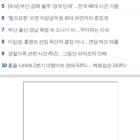
5
[속보] 부산·김해·울주 ‘경계 단계’…전국 48개 시군 가뭄
6
‘혐오표현’ 쓰면 지방공무원 최대 파면까지 중징계
7
부산·울산·경남 폭염 속 소나기·비…무더위는 지속
8
이임생, 홍명보 선임 독단적 결정 아냐…면담 메모 제출
9
경찰가족 관련 사건 45건…그동안 파악조차 안해
10
홈플 사태에 2분기 대형마트 판매 9.4%↓…백화점은 14.8%↑