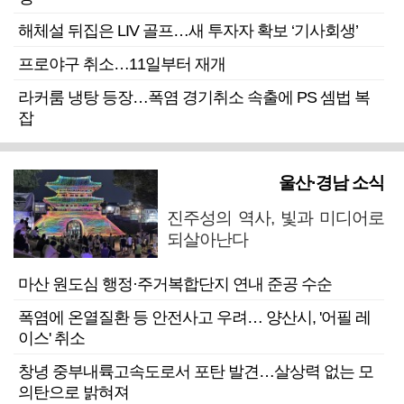
해체설 뒤집은 LIV 골프…새 투자자 확보 ‘기사회생’
프로야구 취소…11일부터 재개
라커룸 냉탕 등장…폭염 경기취소 속출에 PS 셈법 복
잡
울산·경남 소식
진주성의 역사, 빛과 미디어로
되살아난다
마산 원도심 행정·주거복합단지 연내 준공 수순
폭염에 온열질환 등 안전사고 우려… 양산시, '어필 레
이스' 취소
창녕 중부내륙고속도로서 포탄 발견…살상력 없는 모
의탄으로 밝혀져