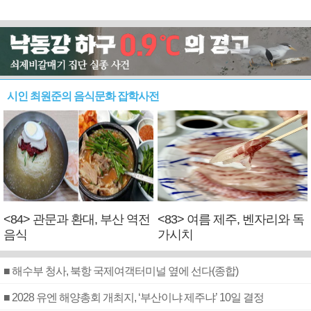
시인 최원준의 음식문화 잡학사전
<84> 관문과 환대, 부산 역전
<83> 여름 제주, 벤자리와 독
음식
가시치
■ 해수부 청사, 북항 국제여객터미널 옆에 선다(종합)
■ 2028 유엔 해양총회 개최지, ‘부산이냐 제주냐’ 10일 결정