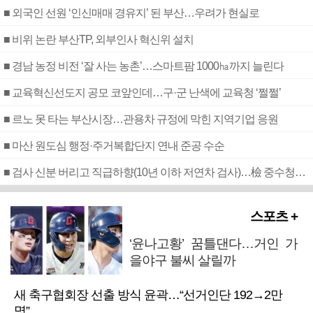
■ 외국인 선원 ‘인신매매 경유지’ 된 부산…우려가 현실로
■ 비위 논란 부산TP, 외부인사 혁신위 설치
■ 경남 농정 비전 ‘잘 사는 농촌’…스마트팜 1000㏊까지 늘린다
■ 교육혁신선도지 공모 코앞인데…구·군 난색에 교육청 ‘쩔쩔’
■ 르노 못 타는 부산시장…관용차 규정에 막힌 지역기업 응원
■ 마산 원도심 행정·주거복합단지 연내 준공 수순
■ 검사 신분 버리고 직급하향(10년 이하 저연차 검사)…檢 중수청행 기피
스포츠 +
‘윤나고황’ 꿈틀댄다…거인 가
을야구 불씨 살릴까
새 축구협회장 선출 방식 윤곽…“선거인단 192→2만
명”