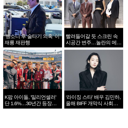
‘뺑소니 후 술타기 의혹’ 이
빨려들어갈 듯 스크린 속
재룡 재판행
시공간 변주…놀란의 메시
지는 ‘전쟁 속죄’
K팝 아이돌, '밀리언셀러'
‘라이징 스타’ 배우 김민하,
단 1.6%…30년간 등장
올해 BIFF 개막식 사회자
1182개팀 전수조사
확정