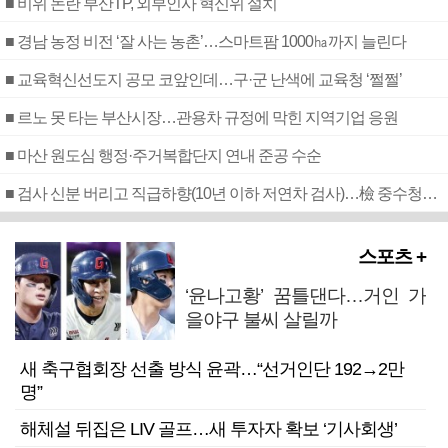
■ 비위 논란 부산TP, 외부인사 혁신위 설치
■ 경남 농정 비전 ‘잘 사는 농촌’…스마트팜 1000㏊까지 늘린다
■ 교육혁신선도지 공모 코앞인데…구·군 난색에 교육청 ‘쩔쩔’
■ 르노 못 타는 부산시장…관용차 규정에 막힌 지역기업 응원
■ 마산 원도심 행정·주거복합단지 연내 준공 수순
■ 검사 신분 버리고 직급하향(10년 이하 저연차 검사)…檢 중수청행 기피
스포츠 +
‘윤나고황’ 꿈틀댄다…거인 가
을야구 불씨 살릴까
새 축구협회장 선출 방식 윤곽…“선거인단 192→2만
명”
해체설 뒤집은 LIV 골프…새 투자자 확보 ‘기사회생’