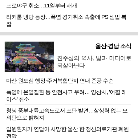
프로야구 취소…11일부터 재개
라커룸 냉탕 등장…폭염 경기취소 속출에 PS 셈법 복
잡
울산·경남 소식
진주성의 역사, 빛과 미디어로
되살아난다
마산 원도심 행정·주거복합단지 연내 준공 수순
폭염에 온열질환 등 안전사고 우려… 양산시, '어필 레
이스' 취소
창녕 중부내륙고속도로서 포탄 발견…살상력 없는 모
의탄으로 밝혀져
입원환자가 연달아 사망한 울산 한 정신의료기관 폐원
전망