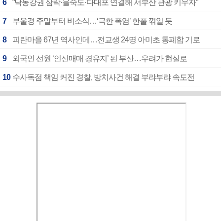
6
“낙동강권 삼락·을숙도·다대포 연결해 서부산 관광 키우자”
7
부울경 주말부터 비소식…‘극한 폭염’ 한풀 꺾일 듯
8
피란마을 67년 역사인데…전교생 24명 아미초 통폐합 기로
9
외국인 선원 ‘인신매매 경유지’ 된 부산…우려가 현실로
10
수사독점 책임 커진 경찰, 방치사건 해결 부랴부랴 속도전