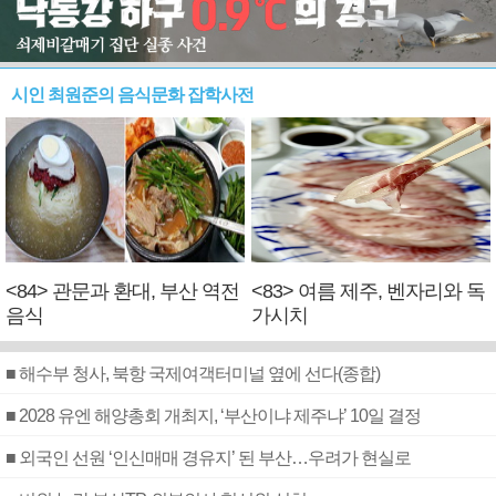
시인 최원준의 음식문화 잡학사전
<84> 관문과 환대, 부산 역전
<83> 여름 제주, 벤자리와 독
음식
가시치
■ 해수부 청사, 북항 국제여객터미널 옆에 선다(종합)
■ 2028 유엔 해양총회 개최지, ‘부산이냐 제주냐’ 10일 결정
■ 외국인 선원 ‘인신매매 경유지’ 된 부산…우려가 현실로