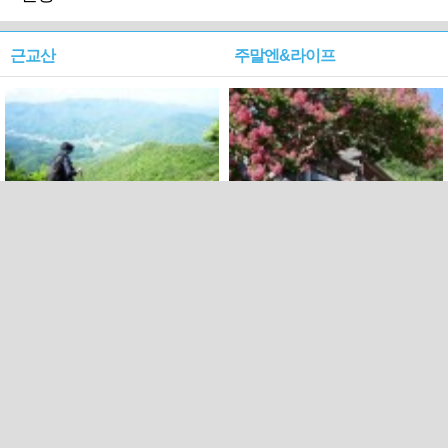
근교산
주말엔&라이프
근교산&그너머…상주·문경
폭염보다 더 뜨거워라…100
청화산~시루봉
일을 붉게 불태울 ‘선비정신’
피었네
PC버전
엑스
페이스북
Copyright ⓒ 2015 All rights reserved by 국제신문