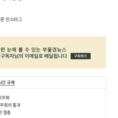
신문 인스타그
시간 규제
 의무화
국무회의 통과
판 절충