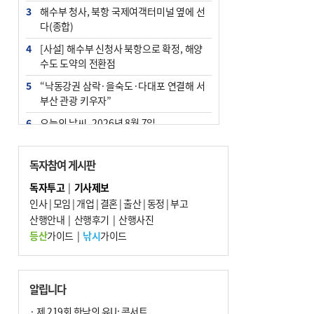
3
해수부 청사, 북항 국제여객터미널 옆에 선
다(종합)
4
[사설] 해수부 신청사 북항으로 확정, 해양
수도 도약의 전환점
5
“낙동강권 삼락·을숙도·다대포 연결해 서
부산 관광 키우자”
6
오늘의 날씨- 2026년 8월 7일
7
부울경 주말부터 비소식…‘극한 폭염’ 한풀
꺾일 듯
독자참여 게시판
8
피란마을 67년 역사인데…전교생 24명 아
독자투고
|
기사제보
미초 통폐합 기로
인사
|
모임
|
개업
|
결혼
|
출산
|
동정
|
부고
9
산행안내
외국인 선원 ‘인신매매 경유지’ 된 부산…
|
산행후기
|
산행사진
우려가 현실로
등산
가이드
|
낚시
가이드
10
교육혁신선도지 공모 코앞인데…구·군 난
색에 교육청 ‘쩔쩔’
알립니다
· 제 219회 한낮의 유U; 콘서트