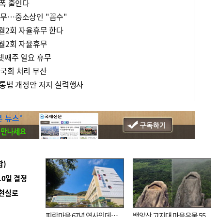
 폭 줄인다
휴무…중소상인 "꼼수"
 월2회 자율휴무 한다
 월2회 자율휴무
넷째주 일요 휴무
국회 처리 무산
유통법 개정안 저지 실력행사
합)
10일 결정
 현실로
피란마을 67년 역사인데…
백양산 고지대 마을우물 55