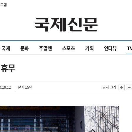
타그램
국제
문화
주말엔
스포츠
기획
인터뷰
T
 휴무
0:19:12
| 본지 15면
글자 크기