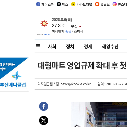
페이스북
엑스
카카오채널
유튜브
인스
사회
정치
경제
해양수산
대형마트 영업규제 확대 후 첫
디지털콘텐츠팀 inews@kookje.co.kr
| 입력 : 2013-01-27 2