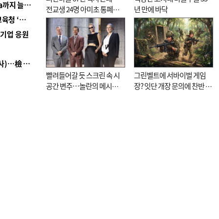
■ 경남 농정 비전 ‘잘 사는 농촌’…스마트팜 1000㏊까지 늘린다
전교생 24명 아미초 통폐합
년 만에 바닥
■ 교육혁신선도지 공모 코앞인데…구·군 난색에 교육청 ‘쩔쩔’
기로
역기업 응원
■ 검사 신분 버리고 직급하향(10년 이하 저연차 검사)…檢 중수청행 기피
빨려들어갈 듯 스크린 속 시
그린벨트에 서바이벌 게임
공간 변주…놀란의 메시지
장? 잇단 개장 문의에 찬반 논
는 ‘전쟁 속죄’
쟁