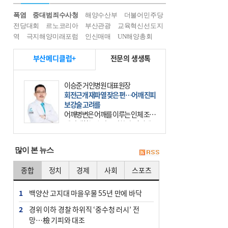
폭염
중대범죄수사청
해양수산부
더불어민주당
전당대회
르노코리아
부산관광
교육혁신선도지
역
극지해양미래포럼
인신매매
UN해양총회
부산메디클럽+
전문의 생생톡
이승준 거인병원 대표원장
회전근개 재파열 잦은 편…어깨 진피
보강술 고려를
어깨병변은 어깨를 이루는 인체 조직
에 발생하는 손상을 말한다. 여기에
는 오십견과 회전근개 증후군, 어깨
의 석회성 힘줄염 등이 있다. 국민건
많이 본 뉴스
강보험에 의하면 어깨병변
종합
정치
경제
사회
스포츠
1
백양산 고지대 마을우물 55년 만에 바닥
2
경위 이하 경찰 하위직 ‘중수청 러시’ 전
망…檢 기피와 대조