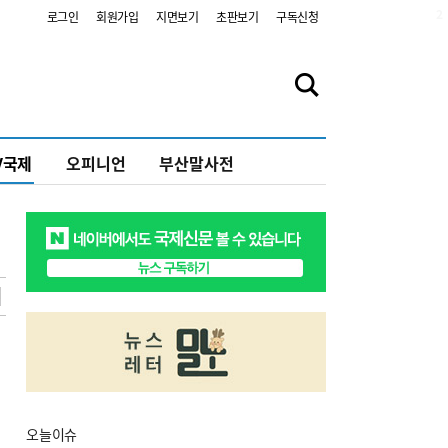
2
로그인
회원가입
지면보기
초판보기
구독신청
V국제
오피니언
부산말사전
오늘
이슈