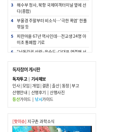
3
해수부 청사, 북항 국제여객터미널 옆에 선
다(종합)
4
부울경 주말부터 비소식…‘극한 폭염’ 한풀
꺾일 듯
5
피란마을 67년 역사인데…전교생 24명 아
미초 통폐합 기로
6
“낙동강권 삼락·을숙도·다대포 연결해 서
부산 관광 키우자”
7
오늘의 날씨- 2026년 8월 7일
독자참여 게시판
8
외국인 선원 ‘인신매매 경유지’ 된 부산…
독자투고
|
기사제보
우려가 현실로
인사
|
모임
|
개업
|
결혼
|
출산
|
동정
|
부고
9
산행안내
[사설] 해수부 신청사 북항으로 확정, 해양
|
산행후기
|
산행사진
수도 도약의 전환점
등산
가이드
|
낚시
가이드
10
르노 못 타는 부산시장…관용차 규정에 막
힌 지역기업 응원
[핫이슈]
지구촌 과학소식