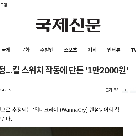
타그램
국제
문화
주말엔
스포츠
기획
인터뷰
T
..킬 스위치 작동에 단돈 '1만2000원'
8:45:15
글자 크기
으로 추정되는 '워너크라이'(WannaCry) 랜섬웨어의 확
쏠린다.