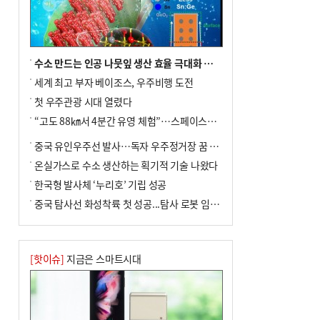
수소 만드는 인공 나뭇잎 생산 효율 극대화 기술 개발
세계 최고 부자 베이조스, 우주비행 도전
첫 우주관광 시대 열렸다
“고도 88㎞서 4분간 유영 체험”…스페이스X(일론 머스크 설립 기업) 9월 궤도비행 도전
중국 유인우주선 발사…독자 우주정거장 꿈 성큼
온실가스로 수소 생산하는 획기적 기술 나왔다
한국형 발사체 ‘누리호’ 기립 성공
중국 탐사선 화성착륙 첫 성공...탐사 로봇 임무 착수
[핫이슈]
지금은 스마트시대