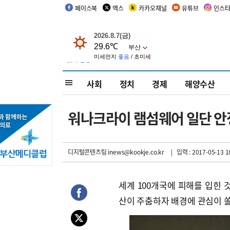
페이스북
엑스
카카오채널
유튜브
인스
사회
정치
경제
해양수산
워나크라이 램섬웨어 일단 안정.
디지털콘텐츠팀 inews@kookje.co.kr
| 입력 : 2017-05-13 1
세계 100개국에 피해를 입힌 것
산이 주춤하자 배경에 관심이 