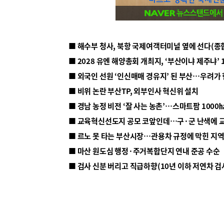
■ 해수부 청사, 북항 국제여객터미널 옆에 선다(종
■ 2028 유엔 해양총회 개최지, ‘부산이냐 제주냐’ 
■ 외국인 선원 ‘인신매매 경유지’ 된 부산…우려가
■ 비위 논란 부산TP, 외부인사 혁신위 설치
■ 르노 못 타는 부산시장…관용차 규정에 막힌 지
■ 마산 원도심 행정·주거복합단지 연내 준공 수순