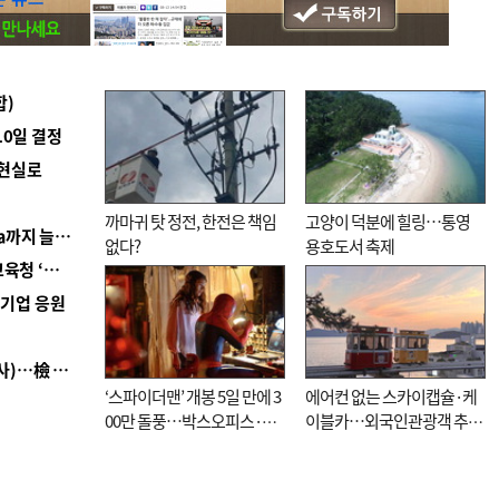
합)
10일 결정
 현실로
까마귀 탓 정전, 한전은 책임
고양이 덕분에 힐링…통영
■ 경남 농정 비전 ‘잘 사는 농촌’…스마트팜 1000㏊까지 늘린다
없다?
용호도서 축제
■ 교육혁신선도지 공모 코앞인데…구·군 난색에 교육청 ‘쩔쩔’
역기업 응원
■ 검사 신분 버리고 직급하향(10년 이하 저연차 검사)…檢 중수청행 기피
‘스파이더맨’ 개봉 5일 만에 3
에어컨 없는 스카이캡슐·케
00만 돌풍…박스오피스·예
이블카…외국인관광객 추억
매율 동시 1위
대신 고역 될라