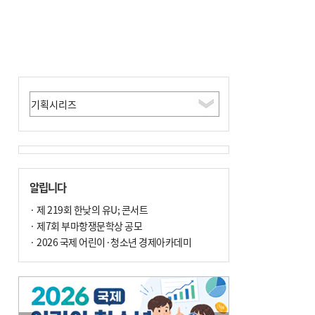
알립니다
· 제 219회 한낮의 유U; 콘서트
· 제7회 부마항쟁문학상 공모
· 2026 국제 어린이·청소년 경제아카데미