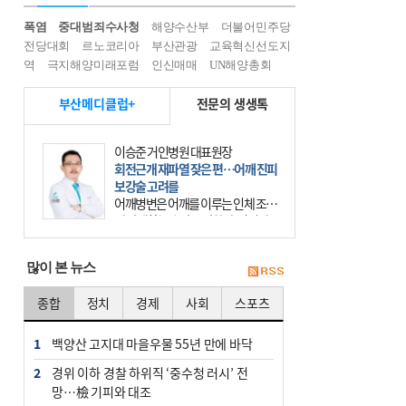
폭염
중대범죄수사청
해양수산부
더불어민주당
전당대회
르노코리아
부산관광
교육혁신선도지
역
극지해양미래포럼
인신매매
UN해양총회
부산메디클럽+
전문의 생생톡
이승준 거인병원 대표원장
회전근개 재파열 잦은 편…어깨 진피
보강술 고려를
어깨병변은 어깨를 이루는 인체 조직
에 발생하는 손상을 말한다. 여기에
는 오십견과 회전근개 증후군, 어깨
의 석회성 힘줄염 등이 있다. 국민건
많이 본 뉴스
강보험에 의하면 어깨병변
종합
정치
경제
사회
스포츠
1
백양산 고지대 마을우물 55년 만에 바닥
2
경위 이하 경찰 하위직 ‘중수청 러시’ 전
망…檢 기피와 대조