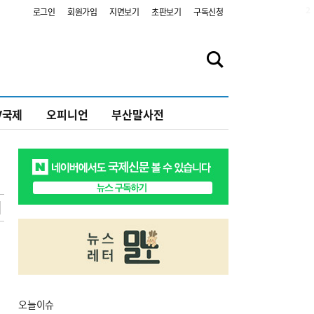
2
로그인
회원가입
지면보기
초판보기
구독신청
V국제
오피니언
부산말사전
오늘
이슈