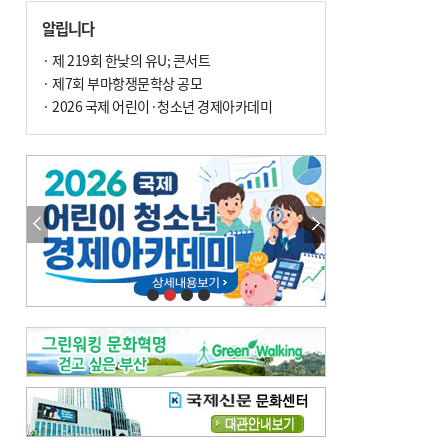
손 떨림, 늙음 증거일까 질병 신호일까
알립니다
윤화정의 한방 이야기
[전체보기]
냉기 직접 닿으면 ‘구안와사’ 위험
· 제 219회 한낮의 유U; 콘서트
· 제7회 부마항쟁문학상 공모
의료 다이제스트
[전체보기]
환자경험평가 지역 1위·전국 2위 外
· 2026 국제 어린이·청소년 경제아카데미
우수 인공신장실 인증 획득 外
이유림의 한방 이야기
[전체보기]
한방치료, 통증 관리의 새 해법
정영자 시민기자의 웰니스
[전체보기]
습한 여름…몸 깨우는 ‘순환 처방전’
자연·쉼에서 찾는 ‘웰니스 처방전’
조성우의 한방 이야기
[전체보기]
봄의 설렘보다 먼저 내 몸의 달램
진료실에서
[전체보기]
청소 안 한 에어컨 ‘레지오넬라균’ 득실…여름철 폐렴 부른다
B형 간염은 ‘간암 시한폭탄’…비활동기 환자도 꼭 6개월 주기 검사
최수지의 한방 이야기
[전체보기]
‘생리 안 해서 편하다’는 위험한 착각