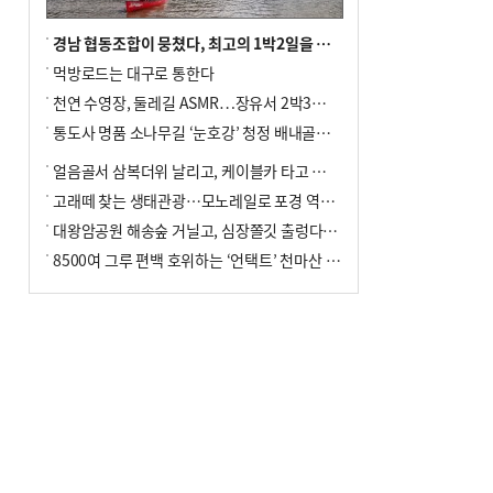
경남 협동조합이 뭉쳤다, 최고의 1박2일을 위해
먹방로드는 대구로 통한다
천연 수영장, 둘레길 ASMR…장유서 2박3일 소확행
통도사 명품 소나무길 ‘눈호강’ 청정 배내골서 더위 싹
얼음골서 삼복더위 날리고, 케이블카 타고 신선놀음
고래떼 찾는 생태관광…모노레일로 포경 역사여행
대왕암공원 해송숲 거닐고, 심장쫄깃 출렁다리 건너봐
8500여 그루 편백 호위하는 ‘언택트’ 천마산 산림욕장