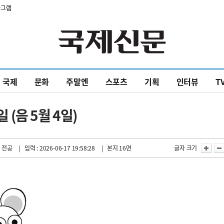
타그램
국제
문화
주말엔
스포츠
기획
인터뷰
T
 (음 5월 4일)
 전공
| 입력 : 2026-06-17 19:58:28
| 본지 16면
글자 크기