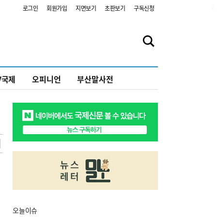
2
로그인
회원가입
지면보기
초판보기
구독신청
V국제
오피니언
부산말사전
오늘
이슈