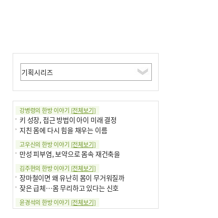
강병령의 한방 이야기
[전체보기]
키 성장, 접근 방법이 아이 미래 결정
지친 몸에 다시 힘을 채우는 이름
고우신의 한방 이야기
[전체보기]
만성 피부염, 보약으로 몸속 재건축을
김주현의 한방 이야기
[전체보기]
장마철이면 왜 유난히 몸이 무거워질까
잦은 급체…몸 무리하고 있다는 신호
윤경석의 한방 이야기
[전체보기]
땀 멈추려 하지 말고 원인부터 찾아야