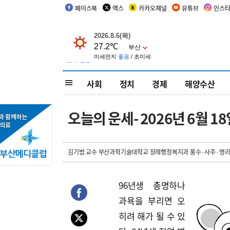
페이스북
엑스
카카오채널
유튜브
인스
사회
정치
경제
해양수산
오늘의 운세- 2026년 6월 18일
김기범 교수 부산과학기술대학교 장례행정복지과 풍수·사주·명리
96년생 총명하나
과욕을 부리면 오
히려 해가 될 수 있