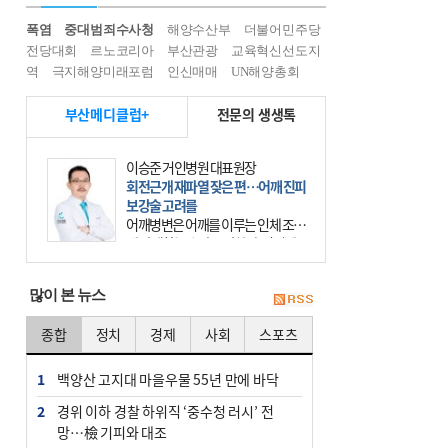
폭염
중대범죄수사청
해양수산부
더불어민주당
전당대회
르노코리아
부산관광
교육혁신선도지
역
극지해양미래포럼
인신매매
UN해양총회
부산메디클럽+
전문의 생생톡
이승준 거인병원 대표원장
회전근개 재파열 잦은 편…어깨 진피
보강술 고려를
어깨병변은 어깨를 이루는 인체 조직
에 발생하는 손상을 말한다. 여기에
는 오십견과 회전근개 증후군, 어깨
의 석회성 힘줄염 등이 있다. 국민건
많이 본 뉴스
강보험에 의하면 어깨병변
종합
정치
경제
사회
스포츠
1
백양산 고지대 마을우물 55년 만에 바닥
2
경위 이하 경찰 하위직 ‘중수청 러시’ 전
망…檢 기피와 대조