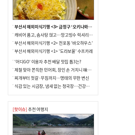
부산서 해외미식기행 <3> 금정구 ‘오키나와키친’
캐비어 품고, 솜사탕 얹고…망고빙수 럭셔리한 진화
부산서 해외미식기행 <2> 전포동 ‘바오하우스’
부산서 해외미식기행 <1> ‘도라보울’ 수프카레
‘어디GO’ 이용자 추천 배달 맛집 톱3는?
제철 맞아 쫀득한 민어회, 장인 손 거치니 味친 한상
찌개부터 젓갈·무침까지…명태의 무한 변신
식감 있는 시금장, 냄새 없는 청국장…건강한 발효 밥상
[핫이슈]
추천 여행지