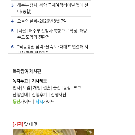
3
해수부 청사, 북항 국제여객터미널 옆에 선
다(종합)
4
오늘의 날씨- 2026년 8월 7일
5
[사설] 해수부 신청사 북항으로 확정, 해양
수도 도약의 전환점
6
“낙동강권 삼락·을숙도·다대포 연결해 서
부산 관광 키우자”
7
부울경 주말부터 비소식…‘극한 폭염’ 한풀
꺾일 듯
독자참여 게시판
8
피란마을 67년 역사인데…전교생 24명 아
독자투고
|
기사제보
미초 통폐합 기로
인사
|
모임
|
개업
|
결혼
|
출산
|
동정
|
부고
9
산행안내
외국인 선원 ‘인신매매 경유지’ 된 부산…
|
산행후기
|
산행사진
우려가 현실로
등산
가이드
|
낚시
가이드
10
수사독점 책임 커진 경찰, 방치사건 해결 부
랴부랴 속도전
[기획]
맛 대 맛