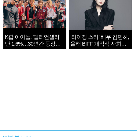
K팝 아이돌, '밀리언셀러'
‘라이징 스타’ 배우 김민하,
단 1.6%…30년간 등장
올해 BIFF 개막식 사회자
1182개팀 전수조사
확정