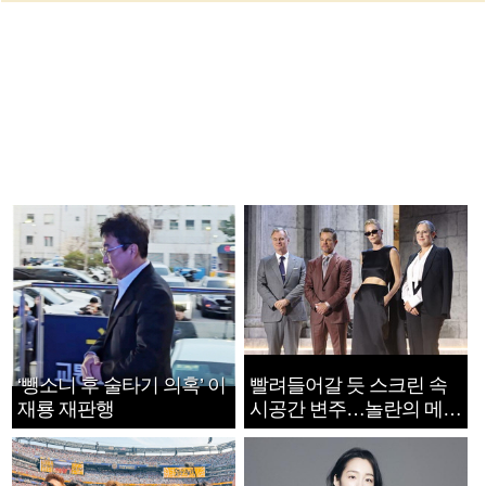
‘뺑소니 후 술타기 의혹’ 이
빨려들어갈 듯 스크린 속
재룡 재판행
시공간 변주…놀란의 메시
지는 ‘전쟁 속죄’