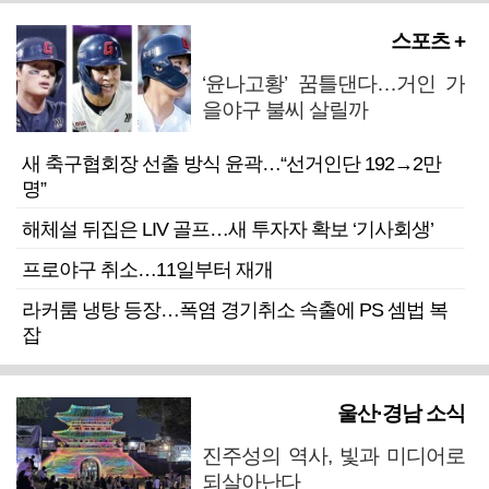
스포츠 +
‘윤나고황’ 꿈틀댄다…거인 가
을야구 불씨 살릴까
새 축구협회장 선출 방식 윤곽…“선거인단 192→2만
명”
해체설 뒤집은 LIV 골프…새 투자자 확보 ‘기사회생’
프로야구 취소…11일부터 재개
라커룸 냉탕 등장…폭염 경기취소 속출에 PS 셈법 복
잡
울산·경남 소식
진주성의 역사, 빛과 미디어로
되살아난다