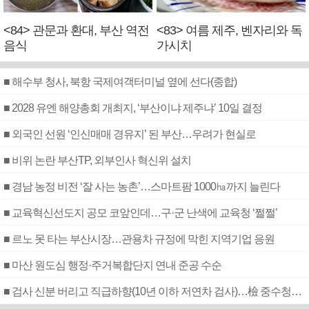
<84> 관문과 환대, 부산 역전
<83> 여름 제주, 벤자리와 독
음식
가시치
■ 해수부 청사, 북항 국제여객터미널 옆에 선다(종합)
■ 2028 유엔 해양총회 개최지, ‘부산이냐 제주냐’ 10일 결정
■ 외국인 선원 ‘인신매매 경유지’ 된 부산…우려가 현실로
■ 비위 논란 부산TP, 외부인사 혁신위 설치
■ 경남 농정 비전 ‘잘 사는 농촌’…스마트팜 1000㏊까지 늘린다
■ 교육혁신선도지 공모 코앞인데…구·군 난색에 교육청 ‘쩔쩔’
■ 르노 못 타는 부산시장…관용차 규정에 막힌 지역기업 응원
■ 마산 원도심 행정·주거복합단지 연내 준공 수순
■ 검사 신분 버리고 직급하향(10년 이하 저연차 검사)…檢 중수청행 기피