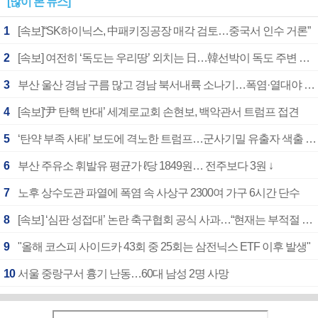
[많이 본 뉴스]
1
[속보]“SK하이닉스, 中패키징공장 매각 검토…중국서 인수 거론”
2
[속보] 여전히 ‘독도는 우리땅’ 외치는 日…韓선박이 독도 주변 해양조사 활동하자 반발
3
부산 울산 경남 구름 많고 경남 북서내륙 소나기…폭염·열대야 계속
4
[속보]‘尹 탄핵 반대’ 세계로교회 손현보, 백악관서 트럼프 접견
5
‘탄약 부족 사태’ 보도에 격노한 트럼프…군사기밀 유출자 색출 지시
6
부산 주유소 휘발유 평균가 ℓ당 1849원… 전주보다 3원 ↓
7
노후 상수도관 파열에 폭염 속 사상구 2300여 가구 6시간 단수
8
[속보] ‘심판 성접대’ 논란 축구협회 공식 사과…“현재는 부적절 행위 없어”
9
"올해 코스피 사이드카 43회 중 25회는 삼전닉스 ETF 이후 발생"
10
서울 중랑구서 흉기 난동…60대 남성 2명 사망