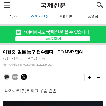
뉴스
스포츠·연예
오피니언
동영상
이현중, 일본 농구 접수했다…PO MVP 영예
7경기서 평균 19.4득점 기록
김현주 기자 kimhju@kookje.co.kr | 2026.05.27 19:17
- 나가사키 첫 B.리그 우승 견인