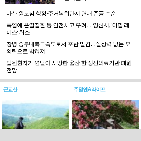
마산 원도심 행정·주거복합단지 연내 준공 수순
폭염에 온열질환 등 안전사고 우려… 양산시, '어필 레
이스' 취소
창녕 중부내륙고속도로서 포탄 발견…살상력 없는 모
의탄으로 밝혀져
입원환자가 연달아 사망한 울산 한 정신의료기관 폐원
전망
근교산
주말엔&라이프