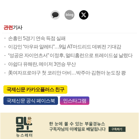
관련
기사
손흥민 5경기 연속 득점 실패
이강인 “아우파 알레티”…9일 AT마드리드 데뷔전 기대감
“성공은 자이언츠서” 이정후, 멀티홈런으로 트레이드설 날렸다
아쉽다 유해란, 메이저 3연승 무산
美여자프로야구 첫 코리안 더비…박주아·김현아 눈도장 쾅
국제신문 카카오플러스 친구
국제신문 공식 페이스북
인스타그램