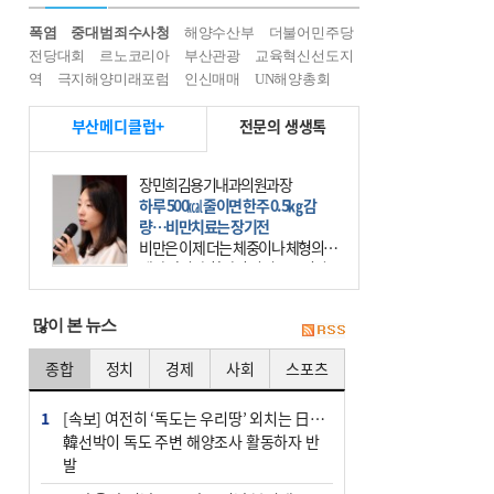
폭염
중대범죄수사청
해양수산부
더불어민주당
전당대회
르노코리아
부산관광
교육혁신선도지
역
극지해양미래포럼
인신매매
UN해양총회
부산메디클럽+
전문의 생생톡
장민희김용기내과의원과장
하루 500㎉ 줄이면 한주 0.5㎏ 감
량…비만치료는 장기전
비만은 이제 더는 체중이나 체형의 문
제가 아니다. 하나의 질병으로 인지
하고 치료와 관리를 해야 한다. 세계
보건기구(WHO)는 이미 1994년 비만
많이 본 뉴스
을 인류의 중요한
종합
정치
경제
사회
스포츠
1
[속보] 여전히 ‘독도는 우리땅’ 외치는 日…
韓선박이 독도 주변 해양조사 활동하자 반
발