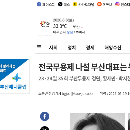
페이스북
엑스
카카오채널
유튜브
인스
사회
정치
경제
해양수산
전국무용제 나설 부산대표는
23·24일 35회 부산무용제 경연, 황세민·박지
조봉권 선임기자
bgjoe@kookje.co.kr
| 입력 : 2026-05-19 1