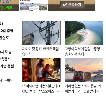
합)
10일 결정
 현실로
까마귀 탓 정전, 한전은 책임
고양이 덕분에 힐링…통영
■ 경남 농정 비전 ‘잘 사는 농촌’…스마트팜 1000㏊까지 늘린다
없다?
용호도서 축제
■ 교육혁신선도지 공모 코앞인데…구·군 난색에 교육청 ‘쩔쩔’
역기업 응원
■ 검사 신분 버리고 직급하향(10년 이하 저연차 검사)…檢 중수청행 기피
‘스파이더맨’ 개봉 5일 만에 3
에어컨 없는 스카이캡슐·케
00만 돌풍…박스오피스·예
이블카…외국인관광객 추억
매율 동시 1위
대신 고역 될라