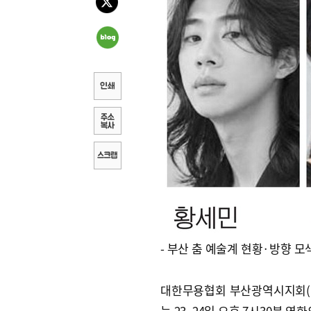
- 부산 춤 예술계 현황·방향 모
대한무용협회 부산광역시지회(
는 23, 24일 오후 7시30분