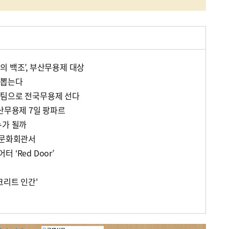
의 백조’, 부산무용제 대상
 뽑는다
표팀으로 전국무용제 선다
부산무용제 7일 팡파르
누가 될까
산문화회관서
‘Red Door’
연
크리트 인간'