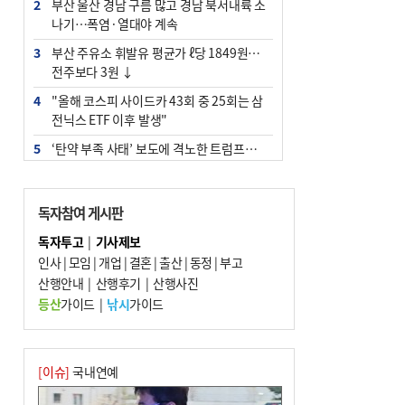
2
부산 울산 경남 구름 많고 경남 북서내륙 소
나기…폭염·열대야 계속
3
부산 주유소 휘발유 평균가 ℓ당 1849원…
전주보다 3원 ↓
4
"올해 코스피 사이드카 43회 중 25회는 삼
전닉스 ETF 이후 발생"
5
‘탄약 부족 사태’ 보도에 격노한 트럼프…
군사기밀 유출자 색출 지시
6
[속보] ‘심판 성접대’ 논란 축구협회 공식 사
독자참여 게시판
과…“현재는 부적절 행위 없어”
독자투고
|
기사제보
7
부산 앞바다에 기름 425ℓ 유출한 러시아 화
인사
|
모임
|
개업
|
결혼
|
출산
|
동정
|
부고
물선 적발
산행안내
|
산행후기
|
산행사진
8
서울 중랑구서 흉기 난동…60대 남성 2명
등산
가이드
|
낚시
가이드
사망
9
입추 지났지만 푹푹 찐다…온열질환자 10
년 만에 3배
[이슈]
국내연예
10
[2026 부산청소년극지체험탐험대 현장르