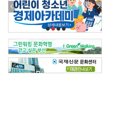
참선 /오기환
고향 /김진규
주말 영화 박스오피스
[전체보기]
‘스파이더맨’ 개봉 5일 만에 300만 돌풍…박스오피스·예매율 동시 1위
‘호프’ 개봉 11일 만에 관객 300만…‘스파이더맨’ 예매율 68.8% 1위
오늘의 운세-
[전체보기]
오늘의 운세- 2026년 8월 6일 (음 6월 24일)
오늘의 운세- 2026년 8월 5일 (음 6월 23일)
조해훈의 고전 속 이 문장
[전체보기]
입추 지났는데도 덥다며 신유안에게 보낸 박규수의 편지
불볕더위 지속되다 단비 내려 시 읊은 조선 후기 신익전