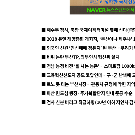
■ 해수부 청사, 북항 국제여객터미널 옆에 선다(종
■ 2028 유엔 해양총회 개최지, ‘부산이냐 제주냐’ 
■ 외국인 선원 ‘인신매매 경유지’ 된 부산…우려가
■ 비위 논란 부산TP, 외부인사 혁신위 설치
■ 르노 못 타는 부산시장…관용차 규정에 막힌 지
■ 마산 원도심 행정·주거복합단지 연내 준공 수순