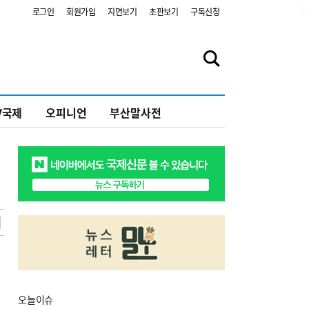
2
로그인
회원가입
지면보기
초판보기
구독신청
V국제
오피니언
부산말사전
오늘
이슈