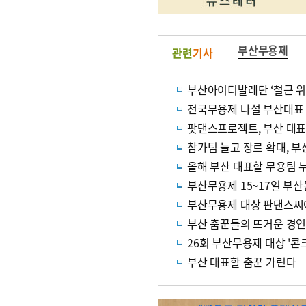
부산무용제
관련
기사
부산아이디발레단 ‘철근 위
전국무용제 나설 부산대표
팟댄스프로젝트, 부산 대
참가팀 늘고 장르 확대, 
올해 부산 대표할 무용팀 
부산무용제 15~17일 부
부산무용제 대상 판댄스씨어터 
부산 춤꾼들의 뜨거운 경
26회 부산무용제 대상 '콘
부산 대표할 춤꾼 가린다