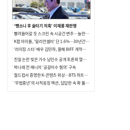
포] 2회 : 하늘에서 만난 얼음의 나라
‘뺑소니 후 술타기 의혹’ 이재룡 재판행
빨려들어갈 듯 스크린 속 시공간 변주…놀란의 메시지는 ‘전쟁 속죄’
K팝 아이돌, '밀리언셀러' 단 1.6%…30년간 등장 1182개팀 전수조사
‘라이징 스타’ 배우 김민하, 올해 BIFF 개막식 사회자 확정
친일 논란 빚은 가수 남인수 공개 토론회 열린다.
박나래 전 매니저 ‘공갈미수 혐의’ 구속
월드컵서 증명한 K-콘텐츠 위상…BTS 하프타임쇼·정호연 트로피 세리머니
‘무법중년’의 사적응징 액션, 답답한 속 확 뚫어주네