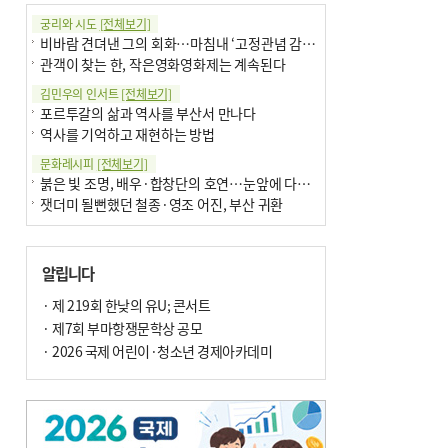
궁리와 시도
[전체보기]
비바람 견뎌낸 그의 회화…마침내 ‘고정관념 감옥’서 해방
관객이 찾는 한, 작은영화영화제는 계속된다
김민우의 인서트
[전체보기]
포르투갈의 삶과 역사를 부산서 만나다
역사를 기억하고 재현하는 방법
문화레시피
[전체보기]
붉은 빛 조명, 배우·합창단의 호연…눈앞에 다가온 부산오페라하우스
잿더미 될뻔했던 철종·영조 어진, 부산 귀환
박현주의 신간돋보기
[전체보기]
현실의 고통, 은유의 詩로 담다 外
알립니다
달구비·여우비…다양한 비 이름 外
박현주의 책 이야기
· 제 219회 한낮의 유U; 콘서트
[전체보기]
세계유산 ‘한국의 갯벌’ 얼마나 알고 있나요
· 제7회 부마항쟁문학상 공모
더위가 깨운 감각과 추억…여름! 이리 사랑할 줄이야
· 2026 국제 어린이·청소년 경제아카데미
아침의 갤러리
[전체보기]
제니스 채-푸른 냄새의 부산
문재필-여름_저녁무렵의호수
이 한편의 시조
[전체보기]