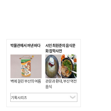
박물관에서 꺼낸 바다
시인 최원준의 음식문
화 잡학사전
벽에 걸린 부산의 여름
관문과 환대, 부산 역전
음식