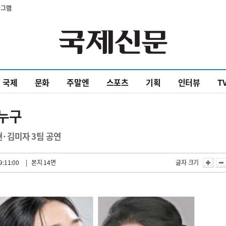
타그램
국제
문화
주말엔
스포츠
기획
인터뷰
T
 누구
현·김미자 3팀 공연
9:11:00
| 본지 14면
글자 크기