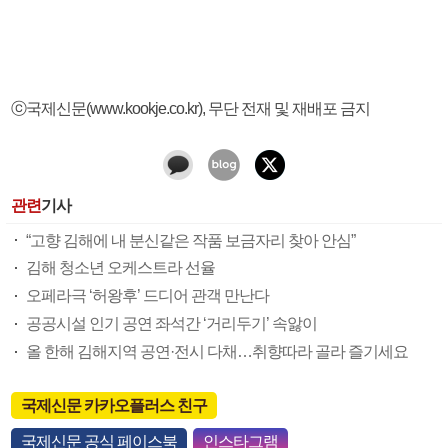
ⓒ국제신문(www.kookje.co.kr), 무단 전재 및 재배포 금지
관련
기사
“고향 김해에 내 분신같은 작품 보금자리 찾아 안심”
김해 청소년 오케스트라 선율
오페라극 ‘허왕후’ 드디어 관객 만난다
공공시설 인기 공연 좌석간 ‘거리두기’ 속앓이
올 한해 김해지역 공연·전시 다채…취향따라 골라 즐기세요
국제신문 카카오플러스 친구
국제신문 공식 페이스북
인스타그램