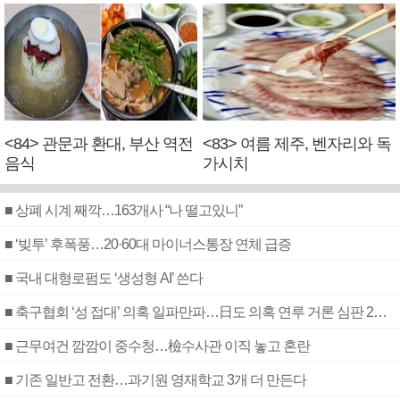
<84> 관문과 환대, 부산 역전
<83> 여름 제주, 벤자리와 독
음식
가시치
■ 상폐 시계 째깍…163개사 “나 떨고있니”
■ ‘빚투’ 후폭풍…20·60대 마이너스통장 연체 급증
■ 국내 대형로펌도 ‘생성형 AI’ 쓴다
■ 축구협회 ‘성 접대’ 의혹 일파만파…日도 의혹 연루 거론 심판 2명 조사
■ 근무여건 깜깜이 중수청…檢수사관 이직 놓고 혼란
■ 기존 일반고 전환…과기원 영재학교 3개 더 만든다