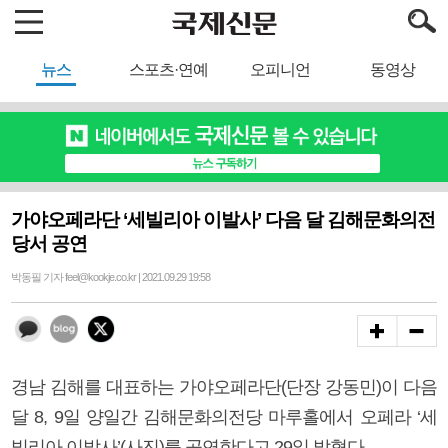
뉴스
스포츠·연예
오피니언
동영상
가야오페라단 ‘세빌리아 이발사’ 다음 달 김해문화의전
당서 공연
박동필 기자 feel@kookje.co.kr | 2021.09.29 19:58
경남 김해를 대표하는 가야오페라단(단장 강동민)이 다음
달 8, 9일 양일간 김해문화의전당 마루홀에서 오페라 ‘세
빌리아 이발사’(사진)를 공연한다고 29일 밝혔다.