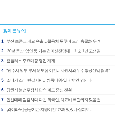
[많이 본 뉴스]
1
부산 초중교 폐교 속출…활용처 못찾아 도심 흉물화 우려
2
‘30분 등산’ 없인 못 가는 천마산전망대…최소 1년 고생길
3
홈플러스 주요매장 영업 재개
4
“진주시 일부 부서 원도심 이전…사천시와 우주항공산업 협력”
5
소나기 소식 반갑지만…찜통더위·열대야 안 꺾인다
6
창원시 불법주정차 단속 계도 중심 전환
7
인신매매 탈출하다 다친 외국인, 치료비 폭탄까지 맞을뻔
8
[와이라노]‘공공기관 지방이전’ 효과 있었나 살펴보니