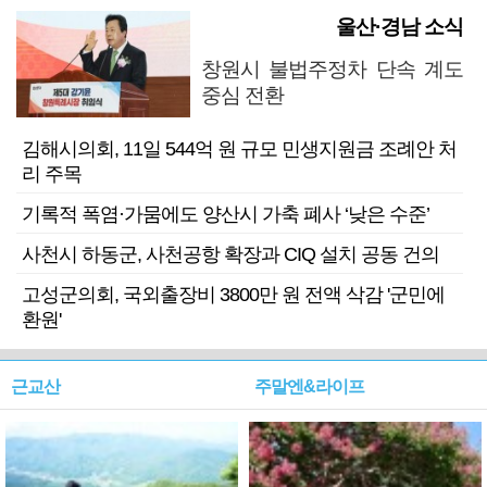
울산·경남 소식
창원시 불법주정차 단속 계도
중심 전환
김해시의회, 11일 544억 원 규모 민생지원금 조례안 처
리 주목
기록적 폭염·가뭄에도 양산시 가축 폐사 ‘낮은 수준’
사천시 하동군, 사천공항 확장과 CIQ 설치 공동 건의
고성군의회, 국외출장비 3800만 원 전액 삭감 '군민에
환원'
근교산
주말엔&라이프