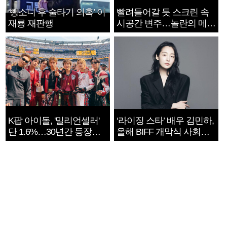
‘뺑소니 후 술타기 의혹’ 이
빨려들어갈 듯 스크린 속
재룡 재판행
시공간 변주…놀란의 메시
지는 ‘전쟁 속죄’
K팝 아이돌, '밀리언셀러'
‘라이징 스타’ 배우 김민하,
단 1.6%…30년간 등장
올해 BIFF 개막식 사회자
1182개팀 전수조사
확정