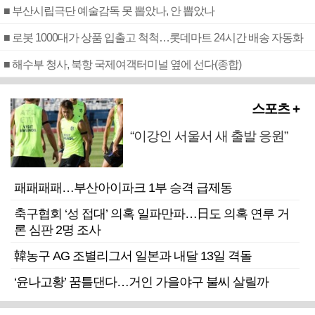
■ 부산시립극단 예술감독 못 뽑았나, 안 뽑았나
■ 로봇 1000대가 상품 입출고 척척…롯데마트 24시간 배송 자동화
■ 해수부 청사, 북항 국제여객터미널 옆에 선다(종합)
스포츠 +
“이강인 서울서 새 출발 응원”
패패패패…부산아이파크 1부 승격 급제동
축구협회 ‘성 접대’ 의혹 일파만파…日도 의혹 연루 거
론 심판 2명 조사
韓농구 AG 조별리그서 일본과 내달 13일 격돌
‘윤나고황’ 꿈틀댄다…거인 가을야구 불씨 살릴까