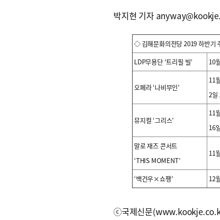
박지현 기자 anyway@kookje.
◇ 김해문화의전당 2019 하반기
LDP무용단 ‘트리필 빌’
10
11
오페라 ‘나비부인’
2일
11월
뮤지컬 ‘그리스’
16일
말로 재즈 콘서트
11
‘THIS MOMENT’
‘백건우×쇼팽’
12
ⓒ국제신문(www.kookje.co.