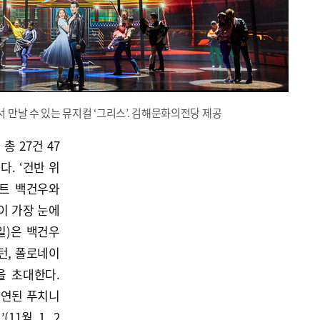
만날 수 있는 뮤지컬 ‘그리스’. 김해문화의전당 제공
 27건 47
. ‘건반 위
스트 백건우와
이 가장 눈에
4일)은 백건우
턴, 폴로네이
을 초대한다.
초연된 푸치니
11월 1, 2