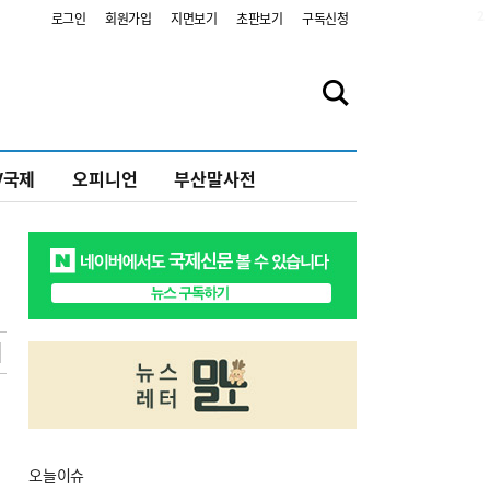
2
로그인
회원가입
지면보기
초판보기
구독신청
V국제
오피니언
부산말사전
오늘
이슈