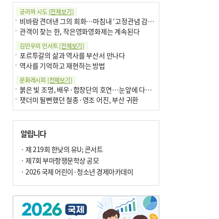
궁리와 시도
[전체보기]
비바람 견뎌낸 그의 회화…마침내 ‘고정관념 감옥’서 해방
관객이 찾는 한, 작은영화영화제는 계속된다
김민우의 인서트
[전체보기]
포르투갈의 삶과 역사를 부산서 만나다
역사를 기억하고 재현하는 방법
문화레시피
[전체보기]
붉은 빛 조명, 배우·합창단의 호연…눈앞에 다가온 부산오페라하우스
잿더미 될뻔했던 철종·영조 어진, 부산 귀환
박현주의 신간돋보기
[전체보기]
현실의 고통, 은유의 詩로 담다 外
알립니다
달구비·여우비…다양한 비 이름 外
박현주의 책 이야기
· 제 219회 한낮의 유U; 콘서트
[전체보기]
세계유산 ‘한국의 갯벌’ 얼마나 알고 있나요
· 제7회 부마항쟁문학상 공모
더위가 깨운 감각과 추억…여름! 이리 사랑할 줄이야
· 2026 국제 어린이·청소년 경제아카데미
아침의 갤러리
[전체보기]
제니스 채-푸른 냄새의 부산
문재필-여름_저녁무렵의호수
이 한편의 시조
[전체보기]