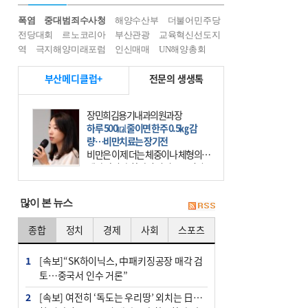
폭염
중대범죄수사청
해양수산부
더불어민주당
전당대회
르노코리아
부산관광
교육혁신선도지
역
극지해양미래포럼
인신매매
UN해양총회
부산메디클럽+
전문의 생생톡
장민희김용기내과의원과장
하루 500㎉ 줄이면 한주 0.5㎏ 감
량…비만치료는 장기전
비만은 이제 더는 체중이나 체형의 문
제가 아니다. 하나의 질병으로 인지
하고 치료와 관리를 해야 한다. 세계
보건기구(WHO)는 이미 1994년 비만
많이 본 뉴스
을 인류의 중요한
종합
정치
경제
사회
스포츠
1
[속보]“SK하이닉스, 中패키징공장 매각 검
토…중국서 인수 거론”
2
[속보] 여전히 ‘독도는 우리땅’ 외치는 日…