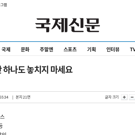
타그램
국제
문화
주말엔
스포츠
기획
인터뷰
T
단 하나도 놓치지 마세요
55:34
| 본지 21면
글자 크기
리스
등
 할인