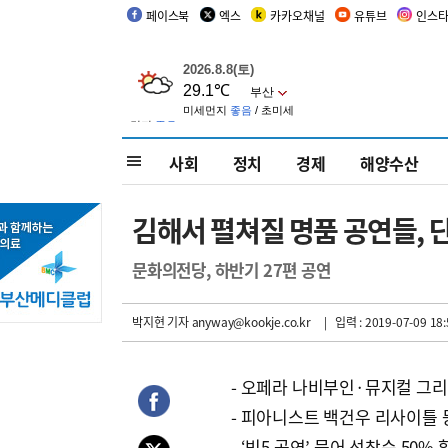
페이스북
엑스
카카오채널
유튜브
인스
사회
정치
경제
해양수산
김해서 펼쳐질 명품 공연들, 
문화의전당, 하반기 27편 공연
박지현 기자
anyway@kookje.co.kr
| 입력 : 2019-07-09 18:
- 오페라 나비부인·뮤지컬 그
- 피아니스트 백건우 리사이틀 
- ‘빅5 공연’ 묶어 선착순 50%