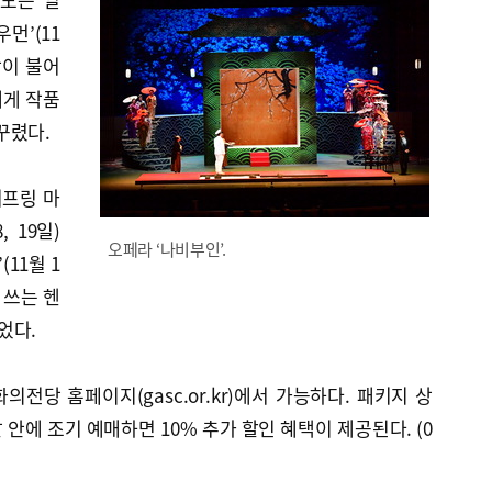
우먼’(11
람이 불어
객에게 작품
꾸렸다.
리프링 마
 19일)
오페라 ‘나비부인’.
(11월 1
시 쓰는 헨
엮었다.
전당 홈페이지(gasc.or.kr)에서 가능하다. 패키지 상
달 안에 조기 예매하면 10% 추가 할인 혜택이 제공된다. (0