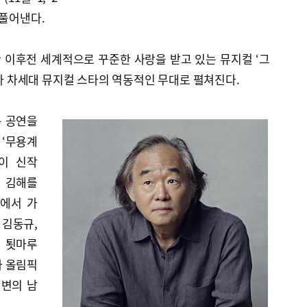
 풀어낸다.
 이후전 세계적으로 꾸준한 사랑을 받고 있는 뮤지컬 ‘그
나라 차세대 뮤지컬 스타의 역동적인 무대로 펼쳐진다.
용 공연을
 ‘무용계
단이 신작
고 김해를
계에서 가
 김동규,
. 툇마루
타 올림픽
해변의 남