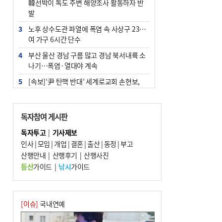
韓선박이 독도 주변 해양조사 활동하자 반
발
3
노후 상수도관 파열에 폭염 속 사상구 2300
여 가구 6시간 단수
4
부산 울산 경남 구름 많고 경남 북서내륙 소
나기…폭염·열대야 계속
5
[속보]‘尹 탄핵 반대’ 세계로교회 손현보,
백악관서 트럼프 접견
6
‘탄약 부족 사태’ 보도에 격노한 트럼프…
독자참여 게시판
군사기밀 유출자 색출 지시
독자투고
|
기사제보
7
부산 주유소 휘발유 평균가 ℓ당 1849원…
인사
|
모임
|
개업
|
결혼
|
출산
|
동정
|
부고
전주보다 3원 ↓
산행안내
|
산행후기
|
산행사진
8
[속보] ‘심판 성접대’ 논란 축구협회 공식 사
등산
가이드
|
낚시
가이드
과…“현재는 부적절 행위 없어”
9
서울 중랑구서 흉기 난동…60대 남성 2명
사망
[이슈]
국내연예
10
"올해 코스피 사이드카 43회 중 25회는 삼