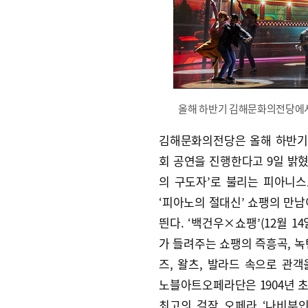
올해 하반기 김해문화의전당에서 
김해문화의전당은 올해 하반기 총
회 공연을 진행한다고 9일 밝혔다
의 구도자’로 불리는 피아니
‘피아노의 절대신’ 쇼팽의 만남
띈다. ‘백건우×쇼팽’(12월 1
가 들려주는 쇼팽의 즉흥곡, 녹
즈, 왈츠, 발라드 속으로 관객
노블아트오페라단은 1904년 
최고의 걸작 오페라 ‘나비부인’(