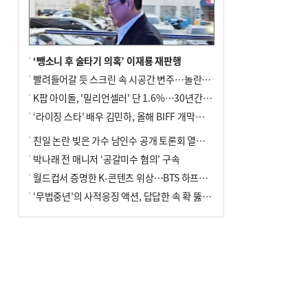
전닉스 ETF 이후 발생"
‘뺑소니 후 술타기 의혹’ 이재룡 재판행
빨려들어갈 듯 스크린 속 시공간 변주…놀란의 메시지는 ‘전쟁 속죄’
K팝 아이돌, '밀리언셀러' 단 1.6%…30년간 등장 1182개팀 전수조사
‘라이징 스타’ 배우 김민하, 올해 BIFF 개막식 사회자 확정
친일 논란 빚은 가수 남인수 공개 토론회 열린다.
박나래 전 매니저 ‘공갈미수 혐의’ 구속
월드컵서 증명한 K-콘텐츠 위상…BTS 하프타임쇼·정호연 트로피 세리머니
‘무법중년’의 사적응징 액션, 답답한 속 확 뚫어주네