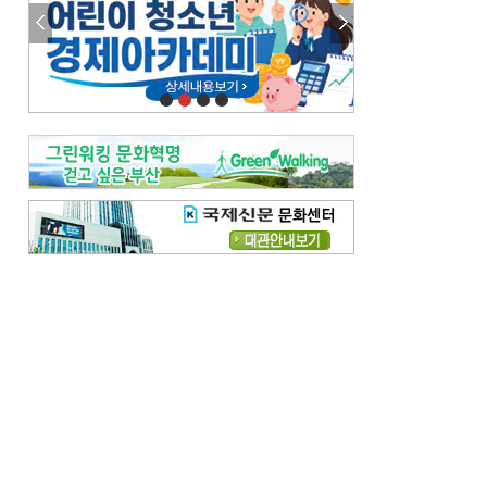
참선 /오기환
고향 /김진규
주말 영화 박스오피스
[전체보기]
‘스파이더맨’ 개봉 5일 만에 300만 돌풍…박스오피스·예매율 동시 1위
‘호프’ 개봉 11일 만에 관객 300만…‘스파이더맨’ 예매율 68.8% 1위
오늘의 운세-
[전체보기]
오늘의 운세- 2026년 8월 6일 (음 6월 24일)
오늘의 운세- 2026년 8월 5일 (음 6월 23일)
조해훈의 고전 속 이 문장
[전체보기]
입추 지났는데도 덥다며 신유안에게 보낸 박규수의 편지
불볕더위 지속되다 단비 내려 시 읊은 조선 후기 신익전