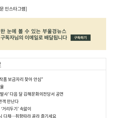
문 인스타그램]
당
 작품 보금자리 찾아 안심”
선율
발사’ 다음 달 김해문화의전당서 공연
 관객 만난다
 ‘거리두기’ 속앓이
전시 다채…취향따라 골라 즐기세요