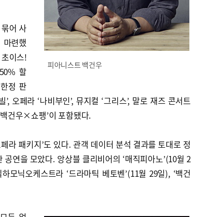
 묶어 사
 마련했
 초이스!
피아니스트 백건우
 50% 할
 한정 판
’, 오페라 ‘나비부인’, 뮤지컬 ‘그리스’, 말로 재즈 콘서트
일), ‘백건우×쇼팽’이 포함됐다.
페라 패키지’도 있다. 관객 데이터 분석 결과를 토대로 정
 공연을 모았다. 앙상블 클리비어의 ‘매직피아노’(10월 2
천필하모닉오케스트라 ‘드라마틱 베토벤’(11월 29일), ‘백건
 모든 얼