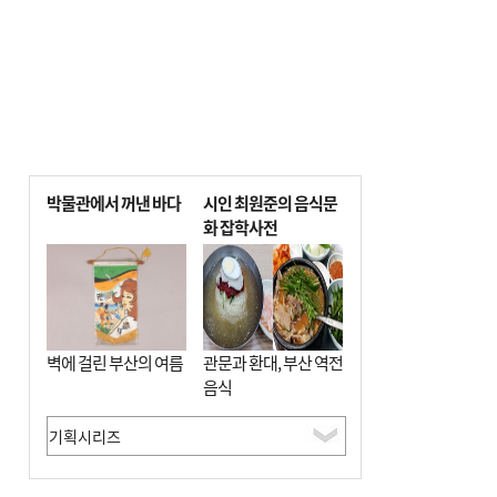
박물관에서 꺼낸 바다
시인 최원준의 음식문
화 잡학사전
벽에 걸린 부산의 여름
관문과 환대, 부산 역전
음식