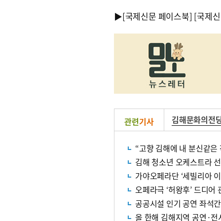
▶
[국제신문 페이스북]
[국제신
김해문화의전
관련
기사
“고향 김해에 내 분신같은
김해 청소년 오케스트라 
가야오페라단 ‘세빌리아 이
오페라극 ‘허왕후’ 드디어
공공시설 인기 공연 좌석간
올 한해 김해지역 공연·