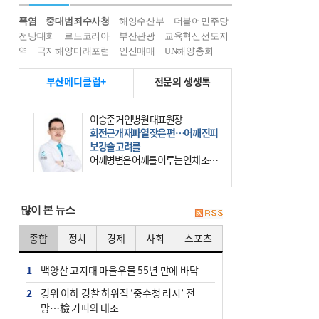
폭염
중대범죄수사청
해양수산부
더불어민주당
전당대회
르노코리아
부산관광
교육혁신선도지
역
극지해양미래포럼
인신매매
UN해양총회
부산메디클럽+
전문의 생생톡
이승준 거인병원 대표원장
회전근개 재파열 잦은 편…어깨 진피
보강술 고려를
어깨병변은 어깨를 이루는 인체 조직
에 발생하는 손상을 말한다. 여기에
는 오십견과 회전근개 증후군, 어깨
의 석회성 힘줄염 등이 있다. 국민건
많이 본 뉴스
강보험에 의하면 어깨병변
종합
정치
경제
사회
스포츠
1
백양산 고지대 마을우물 55년 만에 바닥
2
경위 이하 경찰 하위직 ‘중수청 러시’ 전
망…檢 기피와 대조