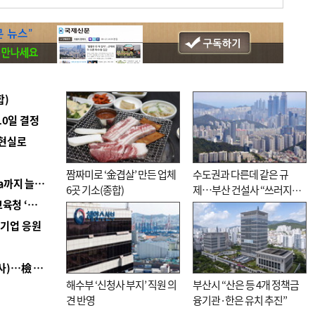
합)
10일 결정
 현실로
짬짜미로 ‘金겹살’ 만든 업체
수도권과 다른데 같은 규
■ 경남 농정 비전 ‘잘 사는 농촌’…스마트팜 1000㏊까지 늘린다
6곳 기소(종합)
제…부산 건설사 “쓰러지기
■ 교육혁신선도지 공모 코앞인데…구·군 난색에 교육청 ‘쩔쩔’
직전”
역기업 응원
■ 검사 신분 버리고 직급하향(10년 이하 저연차 검사)…檢 중수청행 기피
해수부 ‘신청사 부지’ 직원 의
부산시 “산은 등 4개 정책금
견 반영
융기관·한은 유치 추진”