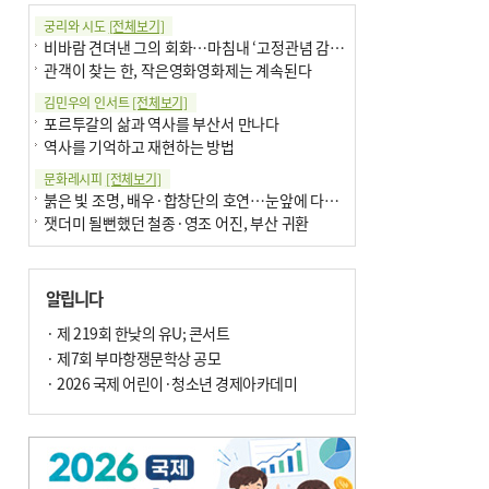
궁리와 시도
[전체보기]
비바람 견뎌낸 그의 회화…마침내 ‘고정관념 감옥’서 해방
관객이 찾는 한, 작은영화영화제는 계속된다
김민우의 인서트
[전체보기]
포르투갈의 삶과 역사를 부산서 만나다
역사를 기억하고 재현하는 방법
문화레시피
[전체보기]
붉은 빛 조명, 배우·합창단의 호연…눈앞에 다가온 부산오페라하우스
잿더미 될뻔했던 철종·영조 어진, 부산 귀환
박현주의 신간돋보기
[전체보기]
현실의 고통, 은유의 詩로 담다 外
알립니다
달구비·여우비…다양한 비 이름 外
박현주의 책 이야기
· 제 219회 한낮의 유U; 콘서트
[전체보기]
세계유산 ‘한국의 갯벌’ 얼마나 알고 있나요
· 제7회 부마항쟁문학상 공모
더위가 깨운 감각과 추억…여름! 이리 사랑할 줄이야
· 2026 국제 어린이·청소년 경제아카데미
아침의 갤러리
[전체보기]
제니스 채-푸른 냄새의 부산
문재필-여름_저녁무렵의호수
이 한편의 시조
[전체보기]