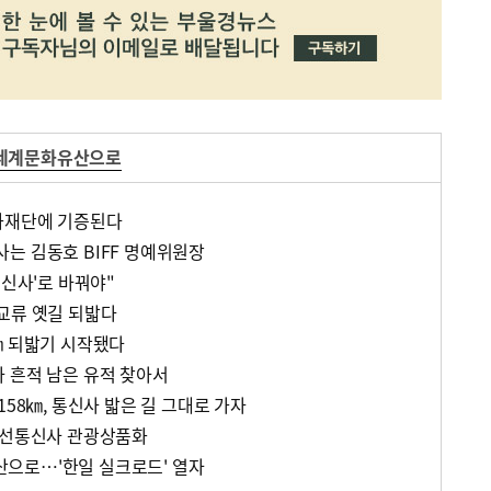
세계문화유산으로
화재단에 기증된다
는 김동호 BIFF 명예위원장
통신사'로 바꿔야"
교류 옛길 되밟다
㎞ 되밟기 시작됐다
 흔적 남은 유적 찾아서
158㎞, 통신사 밟은 길 그대로 가자
조선통신사 관광상품화
으로…'한일 실크로드' 열자