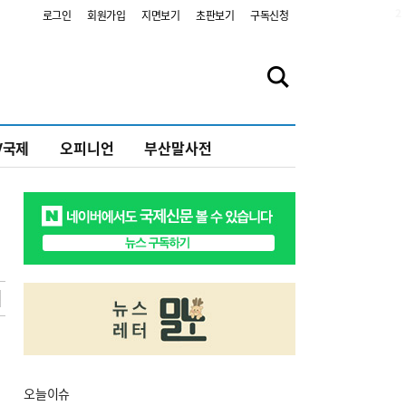
2
로그인
회원가입
지면보기
초판보기
구독신청
V국제
오피니언
부산말사전
오늘
이슈