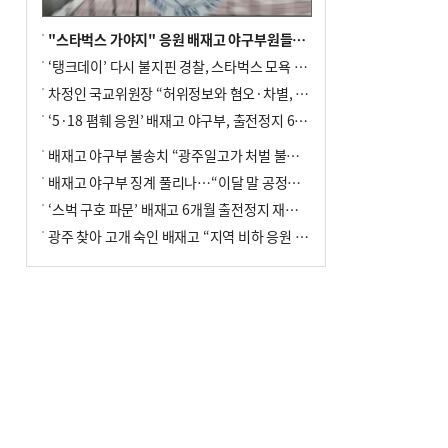
"스타벅스 가야지" 응원 배재고 야구부원들, 학교서 징계 처분
‘탱크데이’ 다시 불지핀 경찰, 스타벅스 모욕 혐의 압수수색
차정인 국교위원장 “허위정보와 혐오·차별, 학교 교실까지 유입"
‘5·18 폄훼 응원’ 배재고 야구부, 출전정지 6개월→1개월 감경
배재고 야구부 불송치 “광주일고가 처벌 불원 의사 표해”
배재고 야구부 징계 풀리나…“이달 말 공정위서 재심의”
‘스벅 구호 파문’ 배재고 6개월 출전정지 재심 신청키로
광주 찾아 고개 숙인 배재고 “지역 비하 응원 잘못”(종합)