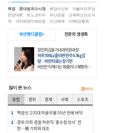
폭염
중대범죄수사청
해양수산부
더불어민주당
전당대회
르노코리아
부산관광
교육혁신선도지
역
극지해양미래포럼
인신매매
UN해양총회
부산메디클럽+
전문의 생생톡
장민희김용기내과의원과장
하루 500㎉ 줄이면 한주 0.5㎏ 감
량…비만치료는 장기전
비만은 이제 더는 체중이나 체형의 문
제가 아니다. 하나의 질병으로 인지
하고 치료와 관리를 해야 한다. 세계
보건기구(WHO)는 이미 1994년 비만
많이 본 뉴스
을 인류의 중요한
종합
정치
경제
사회
스포츠
1
백양산 고지대 마을우물 55년 만에 바닥
2
경위 이하 경찰 하위직 ‘중수청 러시’ 전
망…檢 기피와 대조