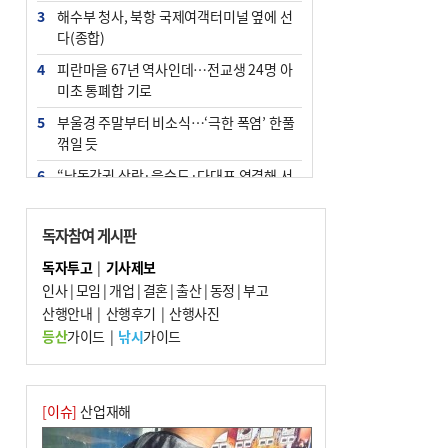
3
해수부 청사, 북항 국제여객터미널 옆에 선
다(종합)
4
피란마을 67년 역사인데…전교생 24명 아
미초 통폐합 기로
5
부울경 주말부터 비소식…‘극한 폭염’ 한풀
꺾일 듯
6
“낙동강권 삼락·을숙도·다대포 연결해 서
부산 관광 키우자”
7
오늘의 날씨- 2026년 8월 7일
독자참여 게시판
8
외국인 선원 ‘인신매매 경유지’ 된 부산…
독자투고
|
기사제보
우려가 현실로
인사
|
모임
|
개업
|
결혼
|
출산
|
동정
|
부고
9
산행안내
[사설] 해수부 신청사 북항으로 확정, 해양
|
산행후기
|
산행사진
수도 도약의 전환점
등산
가이드
|
낚시
가이드
10
르노 못 타는 부산시장…관용차 규정에 막
힌 지역기업 응원
[이슈]
산업재해