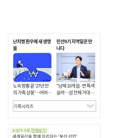
난치병 환우에 새 생명
민선9기 지역일꾼 만
을
나다
노숙 방황 끝 ‘27년 만
“남해 10개 읍·면 특색
의 가족 상봉’…어머니
살려…섬 전체 거대 정
와 행복 꿈꿔
원으로 조성”
눈높이 사설
[전체보기]
세계유산을 함께 지키자는 ‘부산 선언’