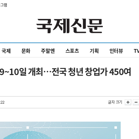
타그램
국제
문화
주말엔
스포츠
기획
인터뷰
T
9~10일 개최…전국 청년 창업가 450여
:22
글자 크기