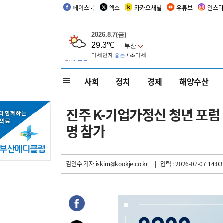
페이스북
엑스
카카오채널
유튜브
인스
사회
정치
경제
해양수산
진주 K-기업가정신 청년 포럼 
명 참가
김인수 기자
iskim@kookje.co.kr
| 입력 : 2026-07-07 14:03