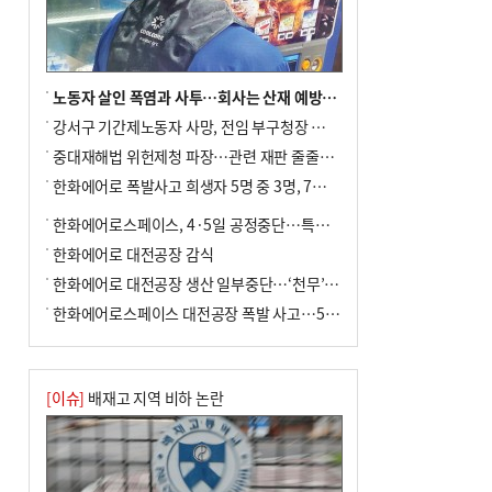
노동자 살인 폭염과 사투…회사는 산재 예방·전기료 절감 전력
강서구 기간제노동자 사망, 전임 부구청장 檢 송치
중대재해법 위헌제청 파장…관련 재판 줄줄이 브레이크
한화에어로 폭발사고 희생자 5명 중 3명, 7일 영면
한화에어로스페이스, 4·5일 공정중단…특별 안전점검
한화에어로 대전공장 감식
한화에어로 대전공장 생산 일부중단…‘천무’ 수출 비상
한화에어로스페이스 대전공장 폭발 사고…5명 사망·2명 부상(종합)
[이슈]
배재고 지역 비하 논란