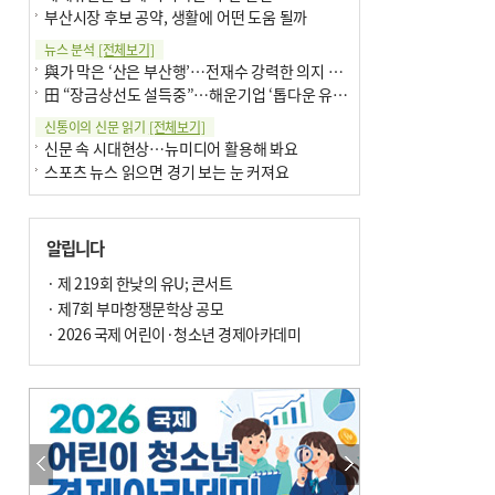
부산시장 후보 공약, 생활에 어떤 도움 될까
뉴스 분석
[전체보기]
與가 막은 ‘산은 부산행’…전재수 강력한 의지 표명 없인 공염불
田 “장금상선도 설득중”…해운기업 ‘톱다운 유치전’ 가속
신통이의 신문 읽기
[전체보기]
신문 속 시대현상…뉴미디어 활용해 봐요
스포츠 뉴스 읽으면 경기 보는 눈 커져요
어떻게 생각하십니까
[전체보기]
구·군 승진 축하화분 관행 없애자니 소상공인 울상
알립니다
3년째 병상에 있는 구의원…의정활동 못해도 월급 그대로
팩트체크
· 제 219회 한낮의 유U; 콘서트
[전체보기]
금정산 반려견 데리고 갈 수 있나…알아보니 ‘국립공원은 출입 불가’
· 제7회 부마항쟁문학상 공모
서울 도림천도 공업용수 활용한다는 사례, 정수 없이 한강물 공급…수질만 공업용수
· 2026 국제 어린이·청소년 경제아카데미
포토에세이
[전체보기]
연꽃 위 개개비
의령 한우산 털중나리
한 손 뉴스
[전체보기]
시민이 개발한 폭염 대응 앱 ‘그늘로’ 길안내 지도 등 인기
골목 맛집 발굴 고메 셀렉션…부산시, 페스티벌 시월 연계