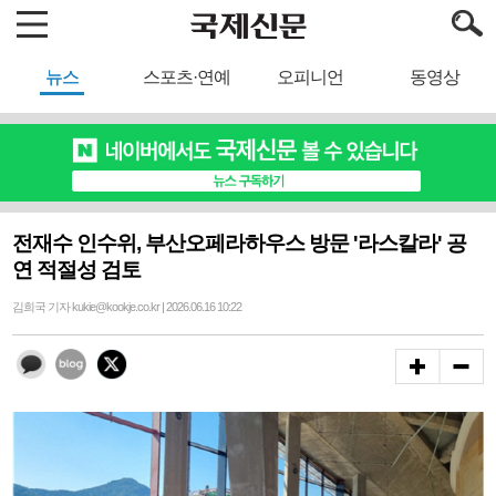
뉴스
스포츠·연예
오피니언
동영상
전재수 인수위, 부산오페라하우스 방문 '라스칼라' 공
연 적절성 검토
김희국 기자 kukie@kookje.co.kr | 2026.06.16 10:22