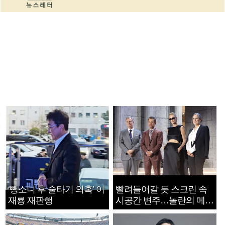
‘뺑소니 후 술타기 의혹’ 이
빨려들어갈 듯 스크린 속
재룡 재판행
시공간 변주…놀란의 메시
지는 ‘전쟁 속죄’