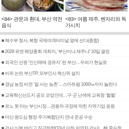
<84> 관문과 환대, 부산 역전
<83> 여름 제주, 벤자리와 독
음식
가시치
■ 해수부 청사, 북항 국제여객터미널 옆에 선다(종합)
■ 2028 유엔 해양총회 개최지, ‘부산이냐 제주냐’ 10일 결정
■ 외국인 선원 ‘인신매매 경유지’ 된 부산…우려가 현실로
■ 비위 논란 부산TP, 외부인사 혁신위 설치
■ 경남 농정 비전 ‘잘 사는 농촌’…스마트팜 1000㏊까지 늘린다
■ 교육혁신선도지 공모 코앞인데…구·군 난색에 교육청 ‘쩔쩔’
■ 르노 못 타는 부산시장…관용차 규정에 막힌 지역기업 응원
■ 마산 원도심 행정·주거복합단지 연내 준공 수순
■ 검사 신분 버리고 직급하향(10년 이하 저연차 검사)…檢 중수청행 기피