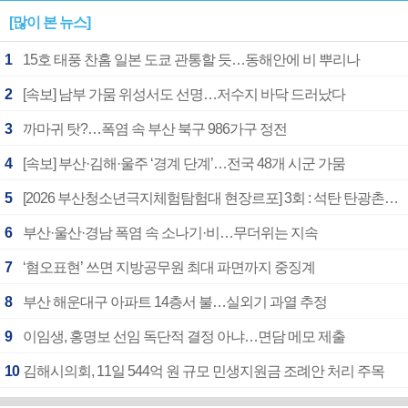
[많이 본 뉴스]
1
15호 태풍 찬홈 일본 도쿄 관통할 듯…동해안에 비 뿌리나
2
[속보] 남부 가뭄 위성서도 선명…저수지 바닥 드러났다
3
까마귀 탓?…폭염 속 부산 북구 986가구 정전
4
[속보] 부산·김해·울주 ‘경계 단계’…전국 48개 시군 가뭄
5
[2026 부산청소년극지체험탐험대 현장르포] 3회 : 석탄 탄광촌에서 북극 연구의 중심지로
6
부산·울산·경남 폭염 속 소나기·비…무더위는 지속
7
‘혐오표현’ 쓰면 지방공무원 최대 파면까지 중징계
8
부산 해운대구 아파트 14층서 불…실외기 과열 추정
9
이임생, 홍명보 선임 독단적 결정 아냐…면담 메모 제출
10
김해시의회, 11일 544억 원 규모 민생지원금 조례안 처리 주목