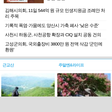
김해시의회, 11일 544억 원 규모 민생지원금 조례안 처
리 주목
기록적 폭염·가뭄에도 양산시 가축 폐사 ‘낮은 수준’
사천시 하동군, 사천공항 확장과 CIQ 설치 공동 건의
고성군의회, 국외출장비 3800만 원 전액 삭감 '군민에
환원'
근교산
주말엔&라이프