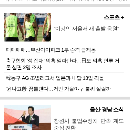
스포츠 +
“이강인 서울서 새 출발 응원”
패패패패…부산아이파크 1부 승격 급제동
축구협회 ‘성 접대’ 의혹 일파만파…日도 의혹 연루 거
론 심판 2명 조사
韓농구 AG 조별리그서 일본과 내달 13일 격돌
‘윤나고황’ 꿈틀댄다…거인 가을야구 불씨 살릴까
울산·경남 소식
창원시 불법주정차 단속 계도
중심 전환