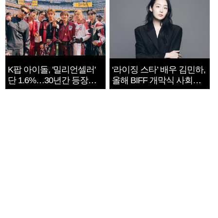
K팝 아이돌, '밀리언셀러'
‘라이징 스타’ 배우 김민하,
단 1.6%…30년간 등장
올해 BIFF 개막식 사회자
1182개팀 전수조사
확정