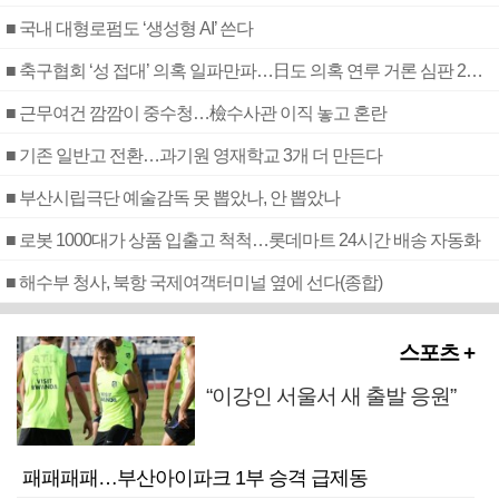
■ 국내 대형로펌도 ‘생성형 AI’ 쓴다
■ 축구협회 ‘성 접대’ 의혹 일파만파…日도 의혹 연루 거론 심판 2명 조사
■ 근무여건 깜깜이 중수청…檢수사관 이직 놓고 혼란
■ 기존 일반고 전환…과기원 영재학교 3개 더 만든다
■ 부산시립극단 예술감독 못 뽑았나, 안 뽑았나
■ 로봇 1000대가 상품 입출고 척척…롯데마트 24시간 배송 자동화
■ 해수부 청사, 북항 국제여객터미널 옆에 선다(종합)
스포츠 +
“이강인 서울서 새 출발 응원”
패패패패…부산아이파크 1부 승격 급제동