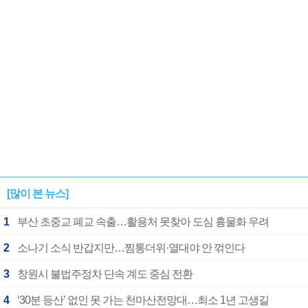
[많이 본 뉴스]
1
부산 초중교 폐교 속출…활용처 못찾아 도심 흉물화 우려
2
소나기 소식 반갑지만…찜통더위·열대야 안 꺾인다
3
창원시 불법주정차 단속 계도 중심 전환
4
‘30분 등산’ 없인 못 가는 천마산전망대…최소 1년 고생길