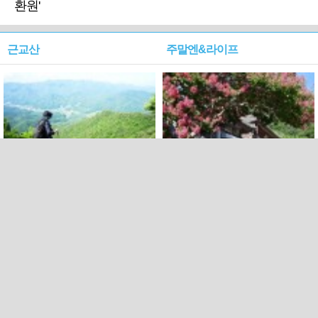
환원'
근교산
주말엔&라이프
근교산&그너머…상주·문경
폭염보다 더 뜨거워라…100
청화산~시루봉
일을 붉게 불태울 ‘선비정신’
피었네
PC버전
엑스
페이스북
Copyright ⓒ 2015 All rights reserved by 국제신문