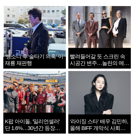
‘뺑소니 후 술타기 의혹’ 이
빨려들어갈 듯 스크린 속
재룡 재판행
시공간 변주…놀란의 메시
지는 ‘전쟁 속죄’
K팝 아이돌, '밀리언셀러'
‘라이징 스타’ 배우 김민하,
단 1.6%…30년간 등장
올해 BIFF 개막식 사회자
1182개팀 전수조사
확정