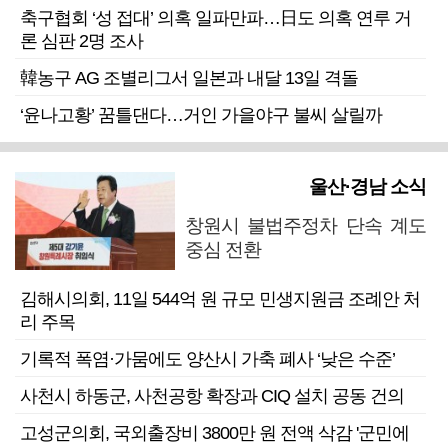
축구협회 ‘성 접대’ 의혹 일파만파…日도 의혹 연루 거
론 심판 2명 조사
韓농구 AG 조별리그서 일본과 내달 13일 격돌
‘윤나고황’ 꿈틀댄다…거인 가을야구 불씨 살릴까
울산·경남 소식
창원시 불법주정차 단속 계도
중심 전환
김해시의회, 11일 544억 원 규모 민생지원금 조례안 처
리 주목
기록적 폭염·가뭄에도 양산시 가축 폐사 ‘낮은 수준’
사천시 하동군, 사천공항 확장과 CIQ 설치 공동 건의
고성군의회, 국외출장비 3800만 원 전액 삭감 '군민에