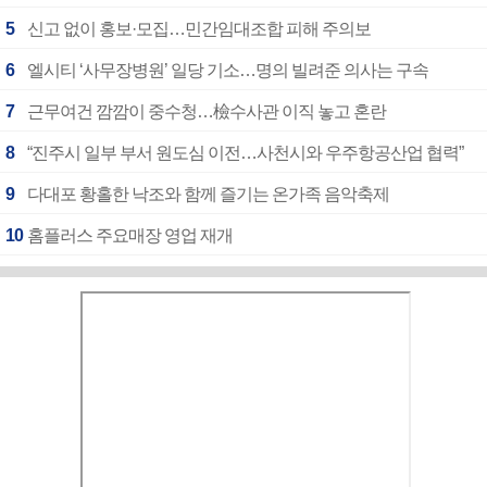
5
신고 없이 홍보·모집…민간임대조합 피해 주의보
6
엘시티 ‘사무장병원’ 일당 기소…명의 빌려준 의사는 구속
7
근무여건 깜깜이 중수청…檢수사관 이직 놓고 혼란
8
“진주시 일부 부서 원도심 이전…사천시와 우주항공산업 협력”
9
다대포 황홀한 낙조와 함께 즐기는 온가족 음악축제
10
홈플러스 주요매장 영업 재개