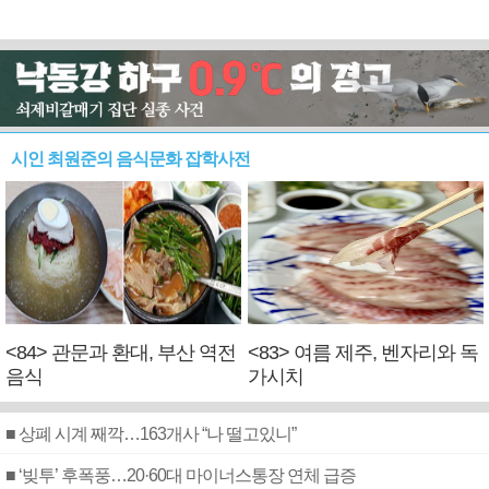
시인 최원준의 음식문화 잡학사전
<84> 관문과 환대, 부산 역전
<83> 여름 제주, 벤자리와 독
음식
가시치
■ 상폐 시계 째깍…163개사 “나 떨고있니”
■ ‘빚투’ 후폭풍…20·60대 마이너스통장 연체 급증