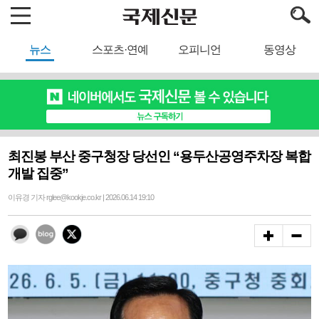
뉴스
스포츠·연예
오피니언
동영상
최진봉 부산 중구청장 당선인 “용두산공영주차장 복합
개발 집중”
이유경 기자 rglee@kookje.co.kr | 2026.06.14 19:10