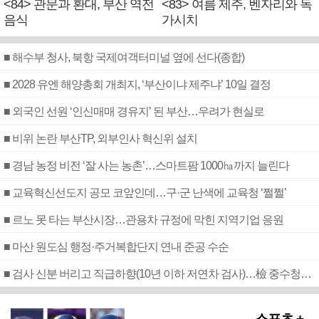
<84> 관문과 환대, 부산 역전
<83> 여름 제주, 벤자리와 독
음식
가시치
■ 해수부 청사, 북항 국제여객터미널 옆에 선다(종합)
■ 2028 유엔 해양총회 개최지, ‘부산이냐 제주냐’ 10일 결정
■ 외국인 선원 ‘인신매매 경유지’ 된 부산…우려가 현실로
■ 비위 논란 부산TP, 외부인사 혁신위 설치
■ 경남 농정 비전 ‘잘 사는 농촌’…스마트팜 1000㏊까지 늘린다
■ 교육혁신선도지 공모 코앞인데…구·군 난색에 교육청 ‘쩔쩔’
■ 르노 못 타는 부산시장…관용차 규정에 막힌 지역기업 응원
■ 마산 원도심 행정·주거복합단지 연내 준공 수순
■ 검사 신분 버리고 직급하향(10년 이하 저연차 검사)…檢 중수청행 기피
스포츠 +