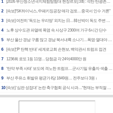
1
[2026 부산청소년극지체험탐험대 현장르포] 3회 : 석탄 탄광촌에서 북극 연구의 중심지로
2
[속보]“SK하이닉스, 中패키징공장 매각 검토…중국서 인수 거론”
3
[속보] 여전히 ‘독도는 우리땅’ 외치는 日…韓선박이 독도 주변 해양조사 활동하자 반발
4
노후 상수도관 파열에 폭염 속 사상구 2300여 가구 6시간 단수
5
부산 울산 경남 구름 많고 경남 북서내륙 소나기…폭염·열대야 계속
6
[속보]‘尹 탄핵 반대’ 세계로교회 손현보, 백악관서 트럼프 접견
7
1236회 로또 1등 11명…당첨금 각 24억4000만 원
8
‘탄약 부족 사태’ 보도에 격노한 트럼프…군사기밀 유출자 색출 지시
9
부산 주유소 휘발유 평균가 ℓ당 1849원… 전주보다 3원 ↓
10
[속보] ‘심판 성접대’ 논란 축구협회 공식 사과…“현재는 부적절 행위 없어”