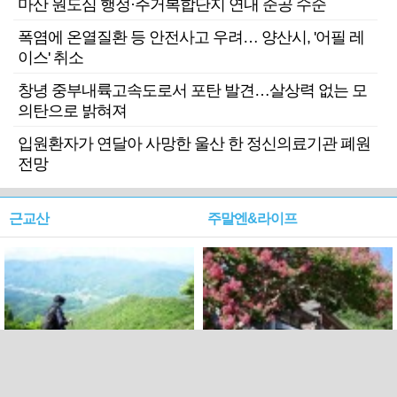
마산 원도심 행정·주거복합단지 연내 준공 수순
폭염에 온열질환 등 안전사고 우려… 양산시, '어필 레
이스' 취소
창녕 중부내륙고속도로서 포탄 발견…살상력 없는 모
의탄으로 밝혀져
입원환자가 연달아 사망한 울산 한 정신의료기관 폐원
전망
근교산
주말엔&라이프
근교산&그너머…상주·문경
폭염보다 더 뜨거워라…100