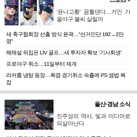
‘윤나고황’ 꿈틀댄다…거인 가
을야구 불씨 살릴까
새 축구협회장 선출 방식 윤곽…“선거인단 192→2만
명”
해체설 뒤집은 LIV 골프…새 투자자 확보 ‘기사회생’
프로야구 취소…11일부터 재개
라커룸 냉탕 등장…폭염 경기취소 속출에 PS 셈법 복
잡
울산·경남 소식
진주성의 역사, 빛과 미디어로
되살아난다