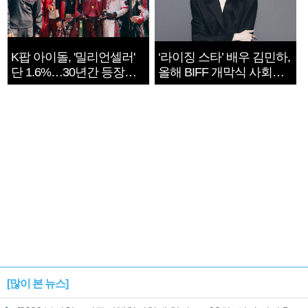
K팝 아이돌, '밀리언셀러'
‘라이징 스타’ 배우 김민하,
단 1.6%…30년간 등장
올해 BIFF 개막식 사회자
1182개팀 전수조사
확정
[많이 본 뉴스]