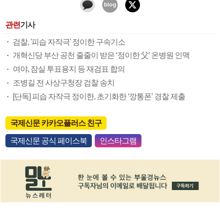
관련
기사
검찰, '피습 자작극' 정이한 구속기소
개혁신당 부산 공천 줄줄이 받은 ‘정이한 父’ 온병원 인맥
여야, 잠실 투표용지 등 재검표 합의
조병길 전 사상구청장 검찰 송치
[단독] 피습 자작극 정이한, 초기화한 ‘깡통폰’ 경찰 제출
국제신문 카카오플러스 친구
국제신문 공식 페이스북
인스타그램