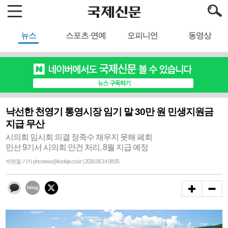
뉴스
스포츠·연예
오피니언
동영상
낙선한 천영기 통영시장 임기 말 30만 원 민생지원금
지급 무산
시의회 임시회 의결 정족수 채우지 못해 폐회
민선 9기서 시의회 안건 처리, 8월 지급 예정
박현철 기자 phcnews@kookje.co.kr | 2026.06.14 08:05