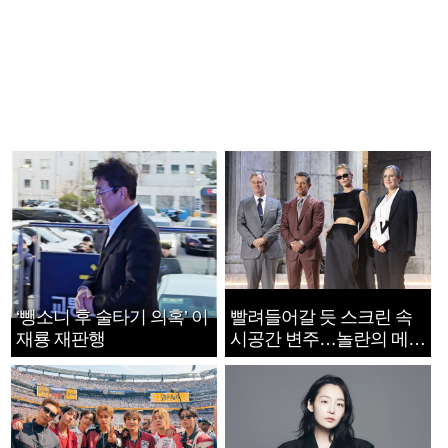
‘뺑소니 후 술타기 의혹’ 이
빨려들어갈 듯 스크린 속
재룡 재판행
시공간 변주…놀란의 메시
지는 ‘전쟁 속죄’