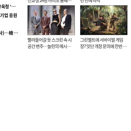
전교생 24명 아미초 통폐합
년 만에 바닥
■ 교육혁신선도지 공모 코앞인데…구·군 난색에 교육청 ‘쩔쩔’
기로
역기업 응원
■ 검사 신분 버리고 직급하향(10년 이하 저연차 검사)…檢 중수청행 기피
빨려들어갈 듯 스크린 속 시
그린벨트에 서바이벌 게임
공간 변주…놀란의 메시지
장? 잇단 개장 문의에 찬반 논
는 ‘전쟁 속죄’
쟁