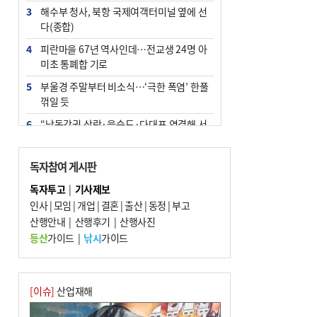
3
해수부 청사, 북항 국제여객터미널 옆에 선
다(종합)
4
피란마을 67년 역사인데…전교생 24명 아
미초 통폐합 기로
5
부울경 주말부터 비소식…‘극한 폭염’ 한풀
꺾일 듯
6
“낙동강권 삼락·을숙도·다대포 연결해 서
부산 관광 키우자”
7
오늘의 날씨- 2026년 8월 7일
독자참여 게시판
8
외국인 선원 ‘인신매매 경유지’ 된 부산…
독자투고
|
기사제보
우려가 현실로
인사
|
모임
|
개업
|
결혼
|
출산
|
동정
|
부고
9
산행안내
[사설] 해수부 신청사 북항으로 확정, 해양
|
산행후기
|
산행사진
수도 도약의 전환점
등산
가이드
|
낚시
가이드
10
르노 못 타는 부산시장…관용차 규정에 막
힌 지역기업 응원
[이슈]
산업재해