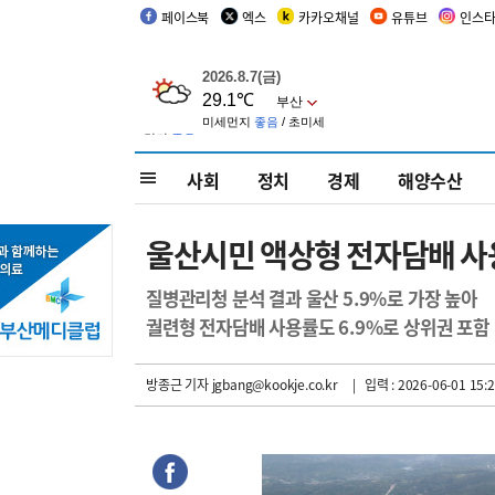
페이스북
엑스
카카오채널
유튜브
인스
사회
정치
경제
해양수산
울산시민 액상형 전자담배 사
질병관리청 분석 결과 울산 5.9%로 가장 높아
궐련형 전자담배 사용률도 6.9%로 상위권 포함
방종근 기자
jgbang@kookje.co.kr
| 입력 : 2026-06-01 15:2