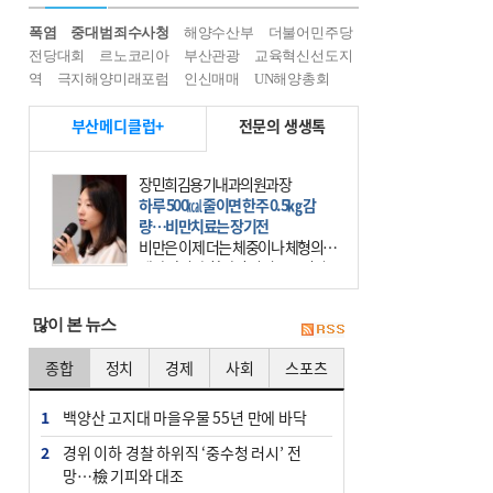
폭염
중대범죄수사청
해양수산부
더불어민주당
전당대회
르노코리아
부산관광
교육혁신선도지
역
극지해양미래포럼
인신매매
UN해양총회
부산메디클럽+
전문의 생생톡
장민희김용기내과의원과장
하루 500㎉ 줄이면 한주 0.5㎏ 감
량…비만치료는 장기전
비만은 이제 더는 체중이나 체형의 문
제가 아니다. 하나의 질병으로 인지
하고 치료와 관리를 해야 한다. 세계
보건기구(WHO)는 이미 1994년 비만
많이 본 뉴스
을 인류의 중요한
종합
정치
경제
사회
스포츠
1
백양산 고지대 마을우물 55년 만에 바닥
2
경위 이하 경찰 하위직 ‘중수청 러시’ 전
망…檢 기피와 대조