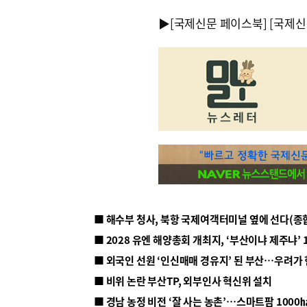
▶
[국제신문 페이스북]
[국제신
■ 해수부 청사, 북항 국제여객터미널 옆에 선다(종
■ 2028 유엔 해양총회 개최지, ‘부산이냐 제주냐’ 
■ 외국인 선원 ‘인신매매 경유지’ 된 부산…우려가
■ 비위 논란 부산TP, 외부인사 혁신위 설치