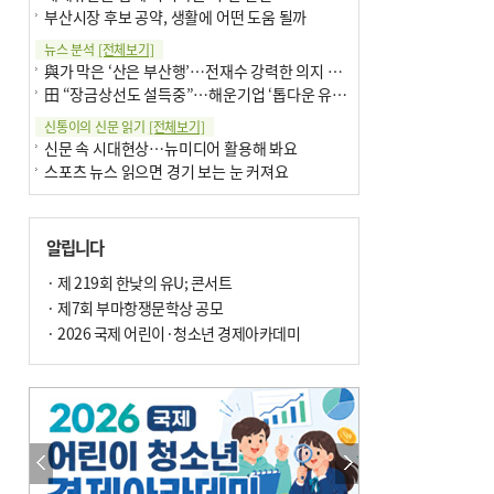
부산시장 후보 공약, 생활에 어떤 도움 될까
뉴스 분석
[전체보기]
與가 막은 ‘산은 부산행’…전재수 강력한 의지 표명 없인 공염불
田 “장금상선도 설득중”…해운기업 ‘톱다운 유치전’ 가속
신통이의 신문 읽기
[전체보기]
신문 속 시대현상…뉴미디어 활용해 봐요
스포츠 뉴스 읽으면 경기 보는 눈 커져요
어떻게 생각하십니까
[전체보기]
구·군 승진 축하화분 관행 없애자니 소상공인 울상
알립니다
3년째 병상에 있는 구의원…의정활동 못해도 월급 그대로
팩트체크
· 제 219회 한낮의 유U; 콘서트
[전체보기]
금정산 반려견 데리고 갈 수 있나…알아보니 ‘국립공원은 출입 불가’
· 제7회 부마항쟁문학상 공모
서울 도림천도 공업용수 활용한다는 사례, 정수 없이 한강물 공급…수질만 공업용수
· 2026 국제 어린이·청소년 경제아카데미
포토에세이
[전체보기]
연꽃 위 개개비
의령 한우산 털중나리
한 손 뉴스
[전체보기]
시민이 개발한 폭염 대응 앱 ‘그늘로’ 길안내 지도 등 인기
골목 맛집 발굴 고메 셀렉션…부산시, 페스티벌 시월 연계