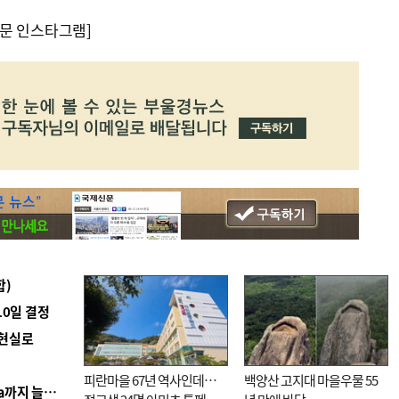
문 인스타그램]
합)
10일 결정
 현실로
피란마을 67년 역사인데…
백양산 고지대 마을우물 55
■ 경남 농정 비전 ‘잘 사는 농촌’…스마트팜 1000㏊까지 늘린다