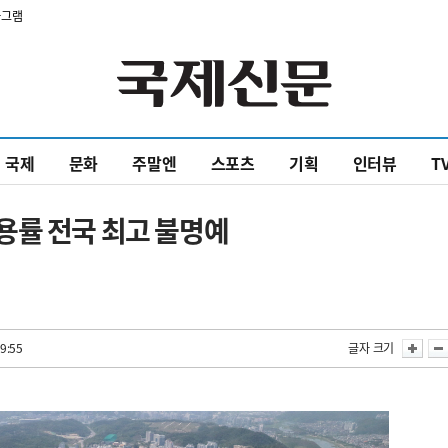
타그램
국제
문화
주말엔
스포츠
기획
인터뷰
T
용률 전국 최고 불명예
9:55
글자 크기