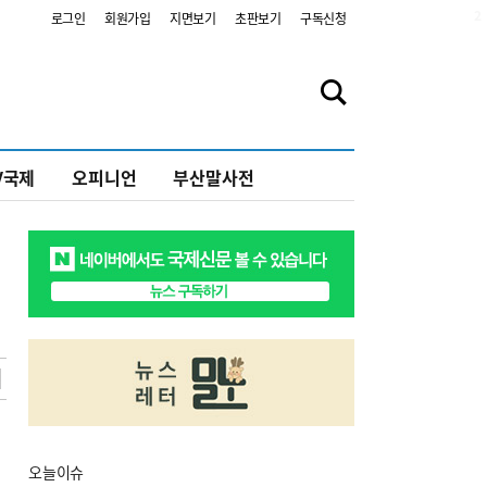
2
로그인
회원가입
지면보기
초판보기
구독신청
V국제
오피니언
부산말사전
오늘
이슈