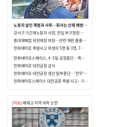
노동자 살인 폭염과 사투…회사는 산재 예방·전기료 절감 전력
강서구 기간제노동자 사망, 전임 부구청장 檢 송치
중대재해법 위헌제청 파장…관련 재판 줄줄이 브레이크
한화에어로 폭발사고 희생자 5명 중 3명, 7일 영면
한화에어로스페이스, 4·5일 공정중단…특별 안전점검
한화에어로 대전공장 감식
한화에어로 대전공장 생산 일부중단…‘천무’ 수출 비상
한화에어로스페이스 대전공장 폭발 사고…5명 사망·2명 부상(종합)
[이슈]
배재고 지역 비하 논란