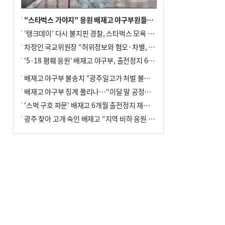
"스타벅스 가야지" 응원 배재고 야구부원들, 학교서 징계 처분
‘탱크데이’ 다시 불지핀 경찰, 스타벅스 모욕 혐의 압수수색
차정인 국교위원장 “허위정보와 혐오·차별, 학교 교실까지 유입"
‘5·18 폄훼 응원’ 배재고 야구부, 출전정지 6개월→1개월 감경
배재고 야구부 불송치 “광주일고가 처벌 불원 의사 표해”
배재고 야구부 징계 풀리나…“이달 말 공정위서 재심의”
‘스벅 구호 파문’ 배재고 6개월 출전정지 재심 신청키로
광주 찾아 고개 숙인 배재고 “지역 비하 응원 잘못”(종합)