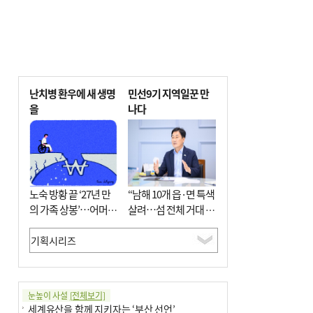
난치병 환우에 새 생명
민선9기 지역일꾼 만
을
나다
노숙 방황 끝 ‘27년 만
“남해 10개 읍·면 특색
의 가족 상봉’…어머니
살려…섬 전체 거대 정
와 행복 꿈꿔
원으로 조성”
눈높이 사설
[전체보기]
세계유산을 함께 지키자는 ‘부산 선언’