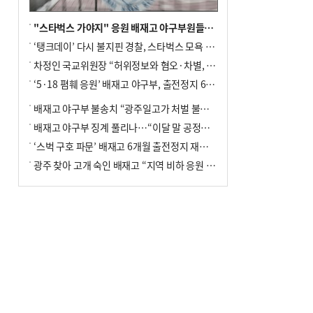
"스타벅스 가야지" 응원 배재고 야구부원들, 학교서 징계 처분
‘탱크데이’ 다시 불지핀 경찰, 스타벅스 모욕 혐의 압수수색
차정인 국교위원장 “허위정보와 혐오·차별, 학교 교실까지 유입"
‘5·18 폄훼 응원’ 배재고 야구부, 출전정지 6개월→1개월 감경
배재고 야구부 불송치 “광주일고가 처벌 불원 의사 표해”
배재고 야구부 징계 풀리나…“이달 말 공정위서 재심의”
‘스벅 구호 파문’ 배재고 6개월 출전정지 재심 신청키로
광주 찾아 고개 숙인 배재고 “지역 비하 응원 잘못”(종합)