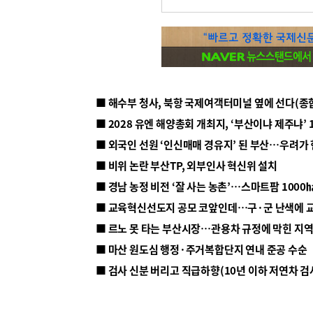
■ 해수부 청사, 북항 국제여객터미널 옆에 선다(종
■ 2028 유엔 해양총회 개최지, ‘부산이냐 제주냐’ 
■ 외국인 선원 ‘인신매매 경유지’ 된 부산…우려가
■ 비위 논란 부산TP, 외부인사 혁신위 설치
■ 르노 못 타는 부산시장…관용차 규정에 막힌 지
■ 마산 원도심 행정·주거복합단지 연내 준공 수순