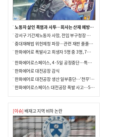
노동자 살인 폭염과 사투…회사는 산재 예방·전기료 절감 전력
강서구 기간제노동자 사망, 전임 부구청장 檢 송치
중대재해법 위헌제청 파장…관련 재판 줄줄이 브레이크
한화에어로 폭발사고 희생자 5명 중 3명, 7일 영면
한화에어로스페이스, 4·5일 공정중단…특별 안전점검
한화에어로 대전공장 감식
한화에어로 대전공장 생산 일부중단…‘천무’ 수출 비상
한화에어로스페이스 대전공장 폭발 사고…5명 사망·2명 부상(종합)
[이슈]
배재고 지역 비하 논란