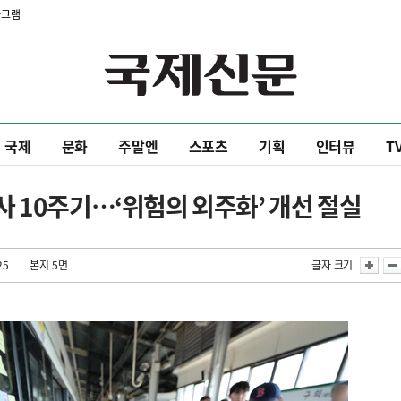
타그램
국제
문화
주말엔
스포츠
기획
인터뷰
T
 참사 10주기…‘위험의 외주화’ 개선 절실
25
| 본지 5면
글자 크기