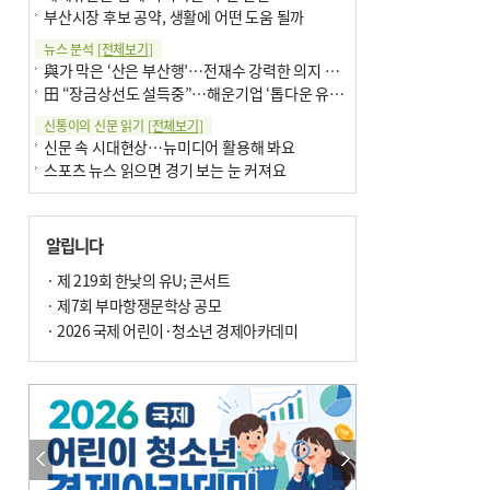
부산시장 후보 공약, 생활에 어떤 도움 될까
뉴스 분석
[전체보기]
與가 막은 ‘산은 부산행’…전재수 강력한 의지 표명 없인 공염불
田 “장금상선도 설득중”…해운기업 ‘톱다운 유치전’ 가속
신통이의 신문 읽기
[전체보기]
신문 속 시대현상…뉴미디어 활용해 봐요
스포츠 뉴스 읽으면 경기 보는 눈 커져요
어떻게 생각하십니까
[전체보기]
구·군 승진 축하화분 관행 없애자니 소상공인 울상
알립니다
3년째 병상에 있는 구의원…의정활동 못해도 월급 그대로
팩트체크
· 제 219회 한낮의 유U; 콘서트
[전체보기]
금정산 반려견 데리고 갈 수 있나…알아보니 ‘국립공원은 출입 불가’
· 제7회 부마항쟁문학상 공모
서울 도림천도 공업용수 활용한다는 사례, 정수 없이 한강물 공급…수질만 공업용수
· 2026 국제 어린이·청소년 경제아카데미
포토에세이
[전체보기]
연꽃 위 개개비
의령 한우산 털중나리
한 손 뉴스
[전체보기]
시민이 개발한 폭염 대응 앱 ‘그늘로’ 길안내 지도 등 인기
골목 맛집 발굴 고메 셀렉션…부산시, 페스티벌 시월 연계