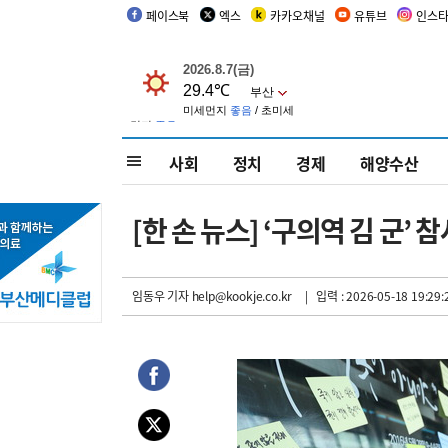
페이스북
엑스
카카오채널
유튜브
인스
사회
정치
경제
해양수산
[한 손 뉴스] ‘구의역 김 군’
임동우 기자
help@kookje.co.kr
| 입력 : 2026-05-18 19:29: