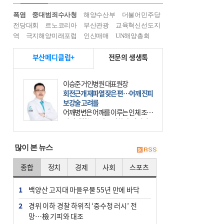
폭염
중대범죄수사청
해양수산부
더불어민주당
전당대회
르노코리아
부산관광
교육혁신선도지
역
극지해양미래포럼
인신매매
UN해양총회
부산메디클럽+
전문의 생생톡
이승준 거인병원 대표원장
회전근개 재파열 잦은 편…어깨 진피
보강술 고려를
어깨병변은 어깨를 이루는 인체 조직
에 발생하는 손상을 말한다. 여기에
는 오십견과 회전근개 증후군, 어깨
의 석회성 힘줄염 등이 있다. 국민건
많이 본 뉴스
강보험에 의하면 어깨병변
종합
정치
경제
사회
스포츠
1
백양산 고지대 마을우물 55년 만에 바닥
2
경위 이하 경찰 하위직 ‘중수청 러시’ 전
망…檢 기피와 대조