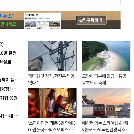
합)
10일 결정
 현실로
까마귀 탓 정전, 한전은 책임
고양이 덕분에 힐링…통영
■ 경남 농정 비전 ‘잘 사는 농촌’…스마트팜 1000㏊까지 늘린다
없다?
용호도서 축제
■ 교육혁신선도지 공모 코앞인데…구·군 난색에 교육청 ‘쩔쩔’
역기업 응원
■ 검사 신분 버리고 직급하향(10년 이하 저연차 검사)…檢 중수청행 기피
‘스파이더맨’ 개봉 5일 만에 3
에어컨 없는 스카이캡슐·케
00만 돌풍…박스오피스·예
이블카…외국인관광객 추억