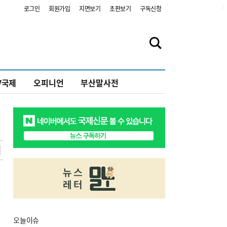
2
로그인
회원가입
지면보기
초판보기
구독신청
V국제
오피니언
부산말사전
오늘
이슈