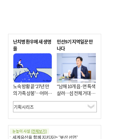
난치병 환우에 새 생명
민선9기 지역일꾼 만
을
나다
노숙 방황 끝 ‘27년 만
“남해 10개 읍·면 특색
의 가족 상봉’…어머니
살려…섬 전체 거대 정
와 행복 꿈꿔
원으로 조성”
눈높이 사설
[전체보기]
세계유산을 함께 지키자는 ‘부산 선언’