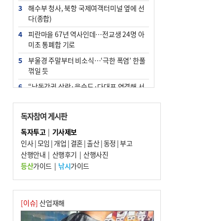
3
해수부 청사, 북항 국제여객터미널 옆에 선
다(종합)
4
피란마을 67년 역사인데…전교생 24명 아
미초 통폐합 기로
5
부울경 주말부터 비소식…‘극한 폭염’ 한풀
꺾일 듯
6
“낙동강권 삼락·을숙도·다대포 연결해 서
부산 관광 키우자”
7
오늘의 날씨- 2026년 8월 7일
독자참여 게시판
8
외국인 선원 ‘인신매매 경유지’ 된 부산…
독자투고
|
기사제보
우려가 현실로
인사
|
모임
|
개업
|
결혼
|
출산
|
동정
|
부고
9
산행안내
[사설] 해수부 신청사 북항으로 확정, 해양
|
산행후기
|
산행사진
수도 도약의 전환점
등산
가이드
|
낚시
가이드
10
르노 못 타는 부산시장…관용차 규정에 막
힌 지역기업 응원
[이슈]
산업재해