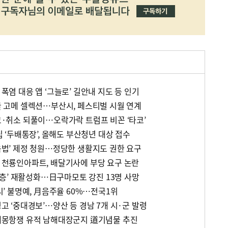
 폭염 대응 앱 ‘그늘로’ 길안내 지도 등 인기
발굴 고메 셀렉션…부산시, 페스티벌 시월 연계
경고·취소 되풀이…오락가락 트럼프 비꼰 ‘타코’
적립 ‘두배통장’, 올해도 부산청년 대상 접수
교육법’ 제정 청원…정당한 생활지도 권한 요구
꼰 천룡인아파트, 배달기사에 부당 요구 논란
그 단층’ 재활성화…日구마모토 강진 13명 사망
도시’ 불명예, 月음주율 60%…전국1위
경고 ‘중대경보’…양산 등 경남 7개 시·군 발령
초 대몽항쟁 유적 남해대장군지 道기념물 추진