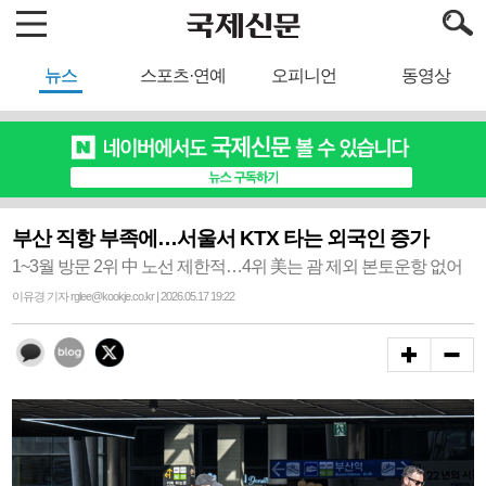
뉴스
스포츠·연예
오피니언
동영상
부산 직항 부족에…서울서 KTX 타는 외국인 증가
1~3월 방문 2위 中 노선 제한적…4위 美는 괌 제외 본토운항 없어
이유경 기자 rglee@kookje.co.kr | 2026.05.17 19:22