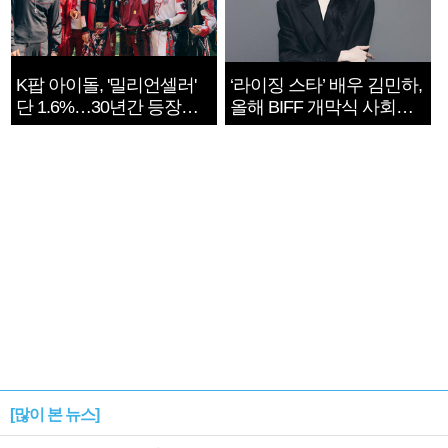
K팝 아이돌, '밀리언셀러'
‘라이징 스타’ 배우 김민하,
단 1.6%…30년간 등장
올해 BIFF 개막식 사회자
1182개팀 전수조사
확정
[많이 본 뉴스]