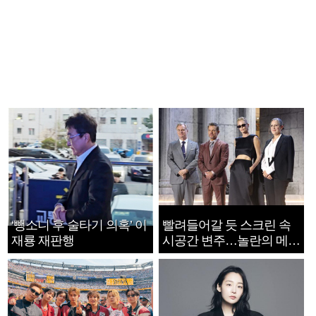
‘뺑소니 후 술타기 의혹’ 이
빨려들어갈 듯 스크린 속
재룡 재판행
시공간 변주…놀란의 메시
지는 ‘전쟁 속죄’