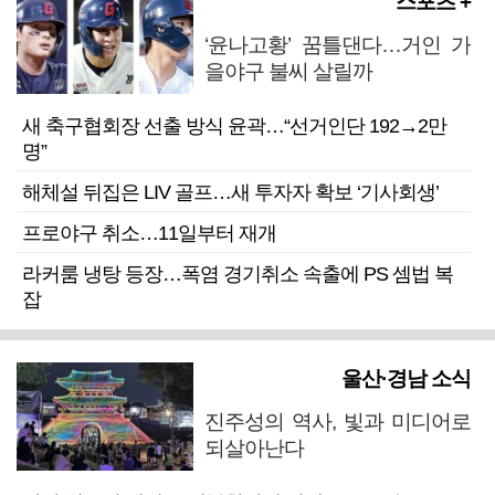
스포츠 +
‘윤나고황’ 꿈틀댄다…거인 가
을야구 불씨 살릴까
새 축구협회장 선출 방식 윤곽…“선거인단 192→2만
명”
해체설 뒤집은 LIV 골프…새 투자자 확보 ‘기사회생’
프로야구 취소…11일부터 재개
라커룸 냉탕 등장…폭염 경기취소 속출에 PS 셈법 복
잡
울산·경남 소식
진주성의 역사, 빛과 미디어로
되살아난다