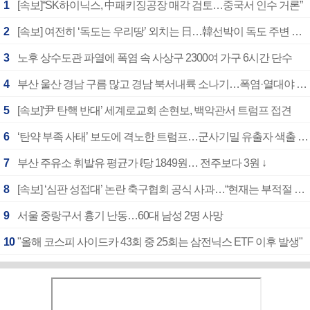
1
[속보]“SK하이닉스, 中패키징공장 매각 검토…중국서 인수 거론”
2
[속보] 여전히 ‘독도는 우리땅’ 외치는 日…韓선박이 독도 주변 해양조사 활동하자 반발
3
노후 상수도관 파열에 폭염 속 사상구 2300여 가구 6시간 단수
4
부산 울산 경남 구름 많고 경남 북서내륙 소나기…폭염·열대야 계속
5
[속보]‘尹 탄핵 반대’ 세계로교회 손현보, 백악관서 트럼프 접견
6
‘탄약 부족 사태’ 보도에 격노한 트럼프…군사기밀 유출자 색출 지시
7
부산 주유소 휘발유 평균가 ℓ당 1849원… 전주보다 3원 ↓
8
[속보] ‘심판 성접대’ 논란 축구협회 공식 사과…“현재는 부적절 행위 없어”
9
서울 중랑구서 흉기 난동…60대 남성 2명 사망
10
"올해 코스피 사이드카 43회 중 25회는 삼전닉스 ETF 이후 발생"