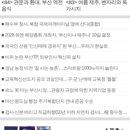
<84> 관문과 환대, 부산 역전
<83> 여름 제주, 벤자리와 독
음식
가시치
■ 해수부 청사, 북항 국제여객터미널 옆에 선다(종합)
■ 2028 유엔 해양총회 개최지, ‘부산이냐 제주냐’ 10일 결정
■ 외국인 선원 ‘인신매매 경유지’ 된 부산…우려가 현실로
■ 비위 논란 부산TP, 외부인사 혁신위 설치
■ 경남 농정 비전 ‘잘 사는 농촌’…스마트팜 1000㏊까지 늘린다
■ 교육혁신선도지 공모 코앞인데…구·군 난색에 교육청 ‘쩔쩔’
■ 르노 못 타는 부산시장…관용차 규정에 막힌 지역기업 응원
■ 마산 원도심 행정·주거복합단지 연내 준공 수순
■ 검사 신분 버리고 직급하향(10년 이하 저연차 검사)…檢 중수청행 기피