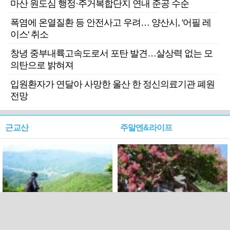
마산 원도심 행정·주거복합단지 연내 준공 수순
폭염에 온열질환 등 안전사고 우려… 양산시, '어필 레
이스' 취소
창녕 중부내륙고속도로서 포탄 발견…살상력 없는 모
의탄으로 밝혀져
입원환자가 연달아 사망한 울산 한 정신의료기관 폐원
전망
근교산
주말엔&라이프
근교산&그너머…상주·문경
폭염보다 더 뜨거워라…100