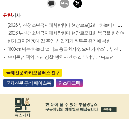
관련
기사
[2026 부산청소년극지체험탐험대 현장르포] 2회 : 하늘에서 만난 얼음의 나라
[2026 부산청소년극지체험탐험대 현장르포] 1회 북극을 향하여
변기 고치던 70대 집 주인, 세입자가 휘두른 흉기에 봉변
“600km 넘는 하늘길 멀어도 응급환자 있으면 가야죠”…부산소방항공대 활약상 눈길
수사독점 책임 커진 경찰, 방치사건 해결 부랴부랴 속도전
국제신문 카카오플러스 친구
국제신문 공식 페이스북
인스타그램