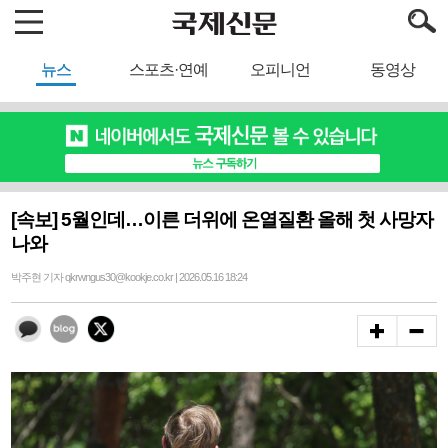
뉴스
스포츠·연예
오피니언
동영상
[속보] 5월인데…이른 더위에 온열질환 올해 첫 사망자
나와
박주현 기자 qkrwngus30@kookje.co.kr | 2026.05.16 18:24