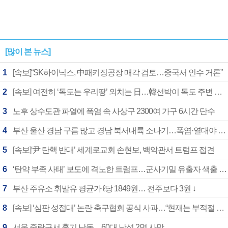
[많이 본 뉴스]
1
[속보]“SK하이닉스, 中패키징공장 매각 검토…중국서 인수 거론”
2
[속보] 여전히 ‘독도는 우리땅’ 외치는 日…韓선박이 독도 주변 해양조사 활동하자 반발
3
노후 상수도관 파열에 폭염 속 사상구 2300여 가구 6시간 단수
4
부산 울산 경남 구름 많고 경남 북서내륙 소나기…폭염·열대야 계속
5
[속보]‘尹 탄핵 반대’ 세계로교회 손현보, 백악관서 트럼프 접견
6
‘탄약 부족 사태’ 보도에 격노한 트럼프…군사기밀 유출자 색출 지시
7
부산 주유소 휘발유 평균가 ℓ당 1849원… 전주보다 3원 ↓
8
[속보] ‘심판 성접대’ 논란 축구협회 공식 사과…“현재는 부적절 행위 없어”
9
서울 중랑구서 흉기 난동…60대 남성 2명 사망