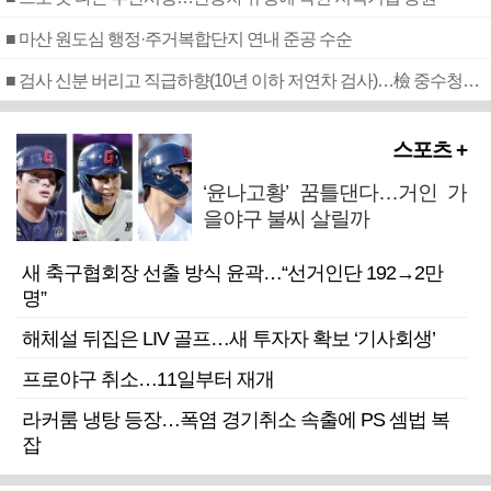
■ 마산 원도심 행정·주거복합단지 연내 준공 수순
■ 검사 신분 버리고 직급하향(10년 이하 저연차 검사)…檢 중수청행 기피
스포츠 +
‘윤나고황’ 꿈틀댄다…거인 가
을야구 불씨 살릴까
새 축구협회장 선출 방식 윤곽…“선거인단 192→2만
명”
해체설 뒤집은 LIV 골프…새 투자자 확보 ‘기사회생’
프로야구 취소…11일부터 재개
라커룸 냉탕 등장…폭염 경기취소 속출에 PS 셈법 복
잡