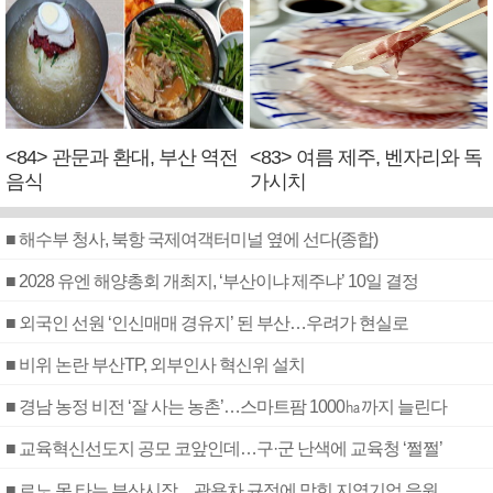
<84> 관문과 환대, 부산 역전
<83> 여름 제주, 벤자리와 독
음식
가시치
■ 해수부 청사, 북항 국제여객터미널 옆에 선다(종합)
■ 2028 유엔 해양총회 개최지, ‘부산이냐 제주냐’ 10일 결정
■ 외국인 선원 ‘인신매매 경유지’ 된 부산…우려가 현실로
■ 비위 논란 부산TP, 외부인사 혁신위 설치
■ 경남 농정 비전 ‘잘 사는 농촌’…스마트팜 1000㏊까지 늘린다
■ 교육혁신선도지 공모 코앞인데…구·군 난색에 교육청 ‘쩔쩔’
■ 르노 못 타는 부산시장…관용차 규정에 막힌 지역기업 응원