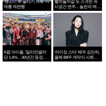
‘뺑소니 후 술타기 의혹’ 이
빨려들어갈 듯 스크린 속
재룡 재판행
시공간 변주…놀란의 메시
지는 ‘전쟁 속죄’
K팝 아이돌, '밀리언셀러'
‘라이징 스타’ 배우 김민하,
단 1.6%…30년간 등장
올해 BIFF 개막식 사회자
1182개팀 전수조사
확정