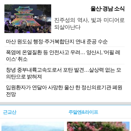
울산·경남 소식
진주성의 역사, 빛과 미디어로
되살아난다
마산 원도심 행정·주거복합단지 연내 준공 수순
폭염에 온열질환 등 안전사고 우려… 양산시, '어필 레
이스' 취소
창녕 중부내륙고속도로서 포탄 발견…살상력 없는 모
의탄으로 밝혀져
입원환자가 연달아 사망한 울산 한 정신의료기관 폐원
전망
근교산
주말엔&라이프