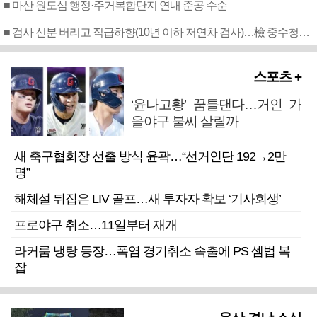
■ 마산 원도심 행정·주거복합단지 연내 준공 수순
■ 검사 신분 버리고 직급하향(10년 이하 저연차 검사)…檢 중수청행 기피
스포츠 +
‘윤나고황’ 꿈틀댄다…거인 가
을야구 불씨 살릴까
새 축구협회장 선출 방식 윤곽…“선거인단 192→2만
명”
해체설 뒤집은 LIV 골프…새 투자자 확보 ‘기사회생’
프로야구 취소…11일부터 재개
라커룸 냉탕 등장…폭염 경기취소 속출에 PS 셈법 복
잡