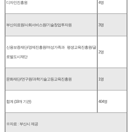
디자인진흥원
4명
부산의료원/사회서비스원/기술창업투자원
3명
신용보증재단/경제진흥원/여성가족과 평생교육진흥원/글
2명
로벌도시재단
문화재단/연구원/과학기술고등교육진흥원
1명
합계 (19개 기관)
404명
※자료 : 부산시 제공