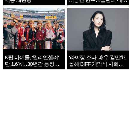
재룡 재판행
시공간 변주…놀란의 메시
지는 ‘전쟁 속죄’
K팝 아이돌, '밀리언셀러'
‘라이징 스타’ 배우 김민하,
단 1.6%…30년간 등장
올해 BIFF 개막식 사회자
1182개팀 전수조사
확정