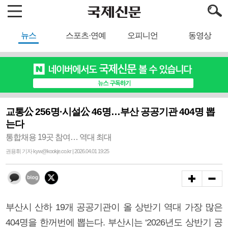
뉴스
스포츠·연예
오피니언
동영상
교통公 256명·시설公 46명…부산 공공기관 404명 뽑
는다
통합채용 19곳 참여… 역대 최대
권용휘 기자 kyw@kookje.co.kr | 2026.04.01 19:25
부산시 산하 19개 공공기관이 올 상반기 역대 가장 많은
404명을 한꺼번에 뽑는다. 부산시는 ‘2026년도 상반기 공