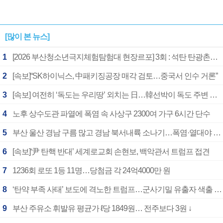
[많이 본 뉴스]
1
[2026 부산청소년극지체험탐험대 현장르포] 3회 : 석탄 탄광촌에서 북극 연구의 중심지로
2
[속보]“SK하이닉스, 中패키징공장 매각 검토…중국서 인수 거론”
3
[속보] 여전히 ‘독도는 우리땅’ 외치는 日…韓선박이 독도 주변 해양조사 활동하자 반발
4
노후 상수도관 파열에 폭염 속 사상구 2300여 가구 6시간 단수
5
부산 울산 경남 구름 많고 경남 북서내륙 소나기…폭염·열대야 계속
6
[속보]‘尹 탄핵 반대’ 세계로교회 손현보, 백악관서 트럼프 접견
7
1236회 로또 1등 11명…당첨금 각 24억4000만 원
8
‘탄약 부족 사태’ 보도에 격노한 트럼프…군사기밀 유출자 색출 지시
9
부산 주유소 휘발유 평균가 ℓ당 1849원… 전주보다 3원 ↓