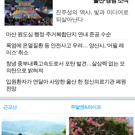
울산·경남 소식
진주성의 역사, 빛과 미디어로
되살아난다
마산 원도심 행정·주거복합단지 연내 준공 수순
폭염에 온열질환 등 안전사고 우려… 양산시, '어필 레
이스' 취소
창녕 중부내륙고속도로서 포탄 발견…살상력 없는 모
의탄으로 밝혀져
입원환자가 연달아 사망한 울산 한 정신의료기관 폐원
전망
근교산
주말엔&라이프