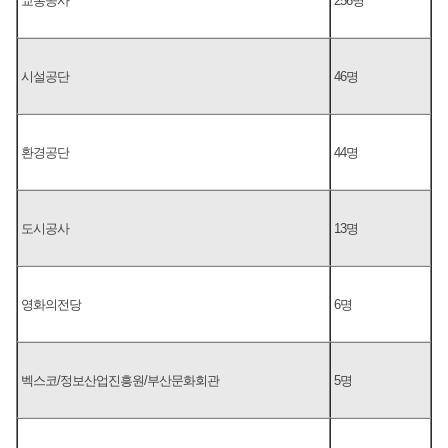
교통공사
256명
시설공단
46명
환경공단
44명
도시공사
13명
영화의전당
6명
벡스코/정보산업진흥원/부산문화회관
5명