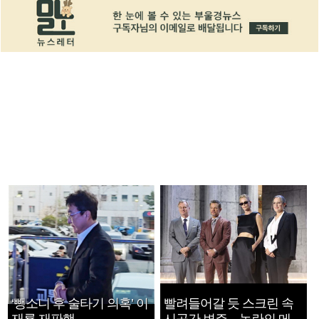
‘뺑소니 후 술타기 의혹’ 이
빨려들어갈 듯 스크린 속