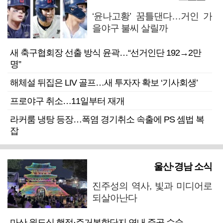
‘윤나고황’ 꿈틀댄다…거인 가
을야구 불씨 살릴까
새 축구협회장 선출 방식 윤곽…“선거인단 192→2만
명”
해체설 뒤집은 LIV 골프…새 투자자 확보 ‘기사회생’
프로야구 취소…11일부터 재개
라커룸 냉탕 등장…폭염 경기취소 속출에 PS 셈법 복
잡
울산·경남 소식
진주성의 역사, 빛과 미디어로
되살아난다
마산 원도심 행정·주거복합단지 연내 준공 수순