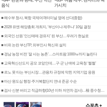
<84> 관문과 환대, 부산 역전
<83> 여름 제주, 벤자리와 독
음식
가시치
■ 해수부 청사, 북항 국제여객터미널 옆에 선다(종합)
■ 2028 유엔 해양총회 개최지, ‘부산이냐 제주냐’ 10일 결정
■ 외국인 선원 ‘인신매매 경유지’ 된 부산…우려가 현실로
■ 비위 논란 부산TP, 외부인사 혁신위 설치
■ 경남 농정 비전 ‘잘 사는 농촌’…스마트팜 1000㏊까지 늘린다
■ 교육혁신선도지 공모 코앞인데…구·군 난색에 교육청 ‘쩔쩔’
■ 르노 못 타는 부산시장…관용차 규정에 막힌 지역기업 응원
■ 마산 원도심 행정·주거복합단지 연내 준공 수순
■ 검사 신분 버리고 직급하향(10년 이하 저연차 검사)…檢 중수청행 기피
스포츠 +