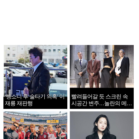
‘뺑소니 후 술타기 의혹’ 이
빨려들어갈 듯 스크린 속
재룡 재판행
시공간 변주…놀란의 메시
지는 ‘전쟁 속죄’