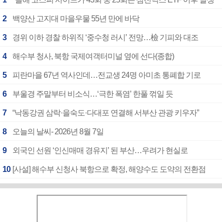
2
백양산 고지대 마을우물 55년 만에 바닥
3
경위 이하 경찰 하위직 ‘중수청 러시’ 전망…檢 기피와 대조
4
해수부 청사, 북항 국제여객터미널 옆에 선다(종합)
5
피란마을 67년 역사인데…전교생 24명 아미초 통폐합 기로
6
부울경 주말부터 비소식…‘극한 폭염’ 한풀 꺾일 듯
7
“낙동강권 삼락·을숙도·다대포 연결해 서부산 관광 키우자”
8
오늘의 날씨- 2026년 8월 7일
9
외국인 선원 ‘인신매매 경유지’ 된 부산…우려가 현실로
10
[사설] 해수부 신청사 북항으로 확정, 해양수도 도약의 전환점