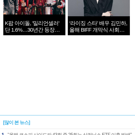
K팝 아이돌, '밀리언셀러'
‘라이징 스타’ 배우 김민하,
단 1.6%…30년간 등장
올해 BIFF 개막식 사회자
1182개팀 전수조사
확정
[많이 본 뉴스]
1
"올해 코스피 사이드카 43회 중 25회는 삼전닉스 ETF 이후 발생"