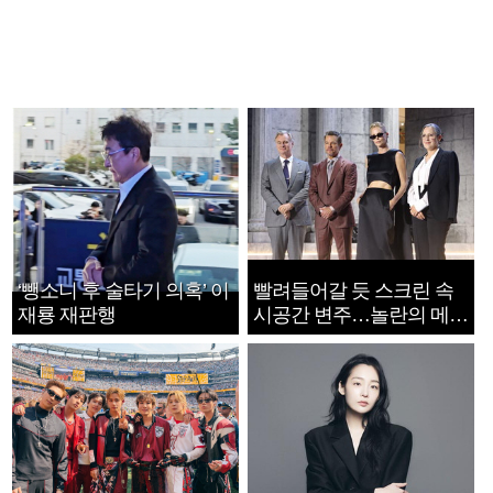
‘뺑소니 후 술타기 의혹’ 이
빨려들어갈 듯 스크린 속
재룡 재판행
시공간 변주…놀란의 메시
지는 ‘전쟁 속죄’