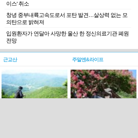
이스' 취소
창녕 중부내륙고속도로서 포탄 발견…살상력 없는 모
의탄으로 밝혀져
입원환자가 연달아 사망한 울산 한 정신의료기관 폐원
전망
근교산
주말엔&라이프
근교산&그너머…상주·문경
폭염보다 더 뜨거워라…100
청화산~시루봉
일을 붉게 불태울 ‘선비정신’
피었네