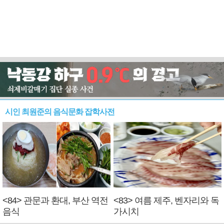
시인 최원준의 음식문화 잡학사전
<84> 관문과 환대, 부산 역전
<83> 여름 제주, 벤자리와 독
음식
가시치