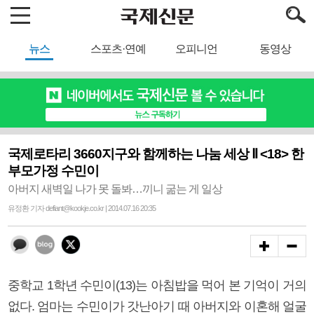
뉴스
스포츠·연예
오피니언
동영상
국제로타리 3660지구와 함께하는 나눔 세상 Ⅱ <18> 한
부모가정 수민이
아버지 새벽일 나가 못 돌봐…끼니 굶는 게 일상
유정환 기자 defiant@kookje.co.kr | 2014.07.16 20:35
중학교 1학년 수민이(13)는 아침밥을 먹어 본 기억이 거의
없다. 엄마는 수민이가 갓난아기 때 아버지와 이혼해 얼굴