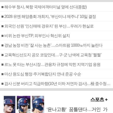
■ 해수부 청사, 북항 국제여객터미널 옆에 선다(종합)
■ 2028 유엔 해양총회 개최지, ‘부산이냐 제주냐’ 10일 결정
■ 외국인 선원 ‘인신매매 경유지’ 된 부산…우려가 현실로
■ 비위 논란 부산TP, 외부인사 혁신위 설치
■ 경남 농정 비전 ‘잘 사는 농촌’…스마트팜 1000㏊까지 늘린다
■ 교육혁신선도지 공모 코앞인데…구·군 난색에 교육청 ‘쩔쩔’
■ 르노 못 타는 부산시장…관용차 규정에 막힌 지역기업 응원
■ 마산 원도심 행정·주거복합단지 연내 준공 수순
■ 검사 신분 버리고 직급하향(10년 이하 저연차 검사)…檢 중수청행 기피
스포츠 +
‘윤나고황’ 꿈틀댄다…거인 가