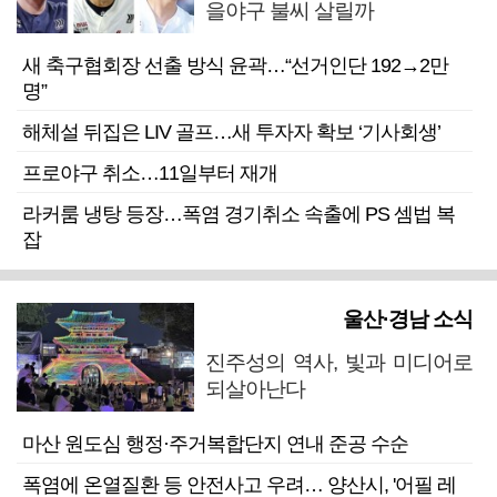
을야구 불씨 살릴까
새 축구협회장 선출 방식 윤곽…“선거인단 192→2만
명”
해체설 뒤집은 LIV 골프…새 투자자 확보 ‘기사회생’
프로야구 취소…11일부터 재개
라커룸 냉탕 등장…폭염 경기취소 속출에 PS 셈법 복
잡
울산·경남 소식
진주성의 역사, 빛과 미디어로
되살아난다
마산 원도심 행정·주거복합단지 연내 준공 수순
폭염에 온열질환 등 안전사고 우려… 양산시, '어필 레