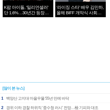
K팝 아이돌, '밀리언셀러'
‘라이징 스타’ 배우 김민하,
단 1.6%…30년간 등장
올해 BIFF 개막식 사회자
1182개팀 전수조사
확정
[많이 본 뉴스]
1
백양산 고지대 마을우물 55년 만에 바닥
2
경위 이하 경찰 하위직 ‘중수청 러시’ 전망…檢 기피와 대조