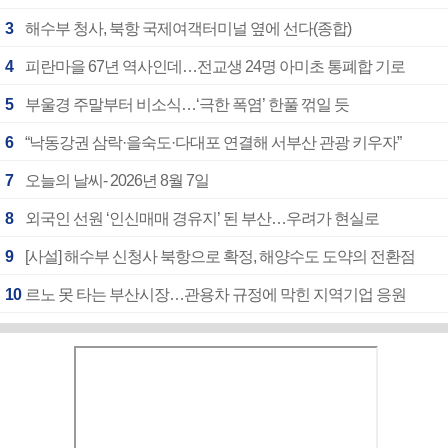
3
해수부 청사, 북항 국제여객터미널 옆에 선다(종합)
4
피란마을 67년 역사인데…전교생 24명 아미초 통폐합 기로
5
부울경 주말부터 비소식…‘극한 폭염’ 한풀 꺾일 듯
6
“낙동강권 삼락·을숙도·다대포 연결해 서부산 관광 키우자”
7
오늘의 날씨- 2026년 8월 7일
8
외국인 선원 ‘인신매매 경유지’ 된 부산…우려가 현실로
9
[사설] 해수부 신청사 북항으로 확정, 해양수도 도약의 전환점
10
르노 못 타는 부산시장…관용차 규정에 막힌 지역기업 응원