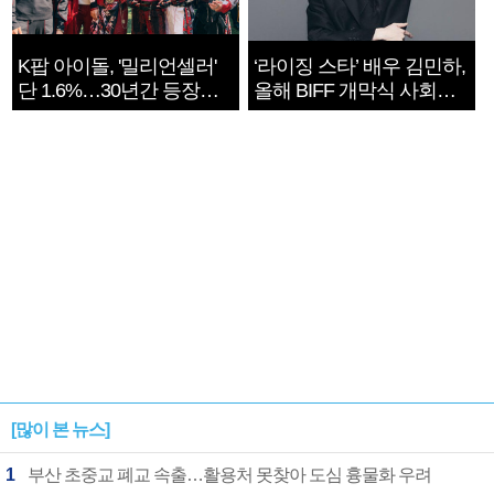
K팝 아이돌, '밀리언셀러'
‘라이징 스타’ 배우 김민하,
단 1.6%…30년간 등장
올해 BIFF 개막식 사회자
1182개팀 전수조사
확정
[많이 본 뉴스]
1
부산 초중교 폐교 속출…활용처 못찾아 도심 흉물화 우려