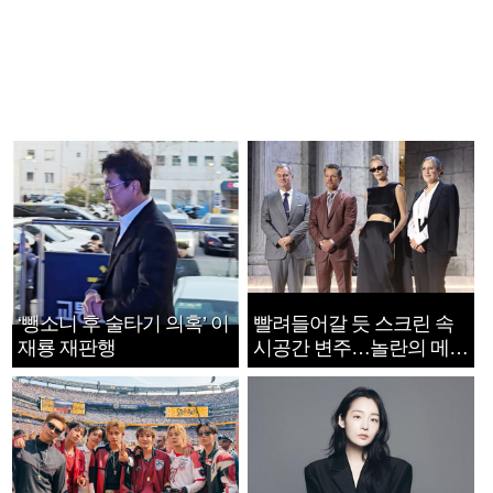
‘뺑소니 후 술타기 의혹’ 이
빨려들어갈 듯 스크린 속
재룡 재판행
시공간 변주…놀란의 메시
지는 ‘전쟁 속죄’