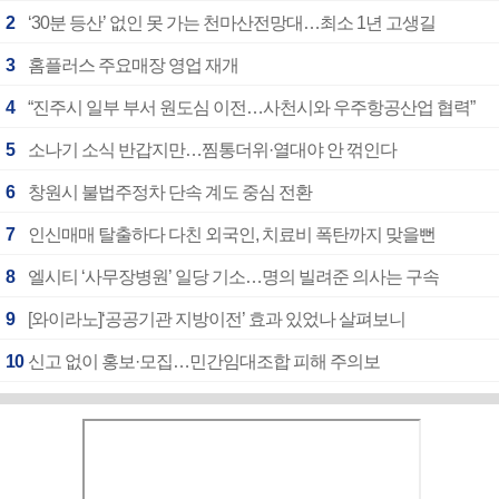
2
‘30분 등산’ 없인 못 가는 천마산전망대…최소 1년 고생길
3
홈플러스 주요매장 영업 재개
4
“진주시 일부 부서 원도심 이전…사천시와 우주항공산업 협력”
5
소나기 소식 반갑지만…찜통더위·열대야 안 꺾인다
6
창원시 불법주정차 단속 계도 중심 전환
7
인신매매 탈출하다 다친 외국인, 치료비 폭탄까지 맞을뻔
8
엘시티 ‘사무장병원’ 일당 기소…명의 빌려준 의사는 구속
9
[와이라노]‘공공기관 지방이전’ 효과 있었나 살펴보니
10
신고 없이 홍보·모집…민간임대조합 피해 주의보