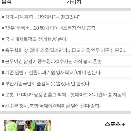
음식
가시치
■ 상폐 시계 째깍…163개사 “나 떨고있니”
■ ‘빚투’ 후폭풍…20·60대 마이너스통장 연체 급증
■ 국내 대형로펌도 ‘생성형 AI’ 쓴다
■ 축구협회 ‘성 접대’ 의혹 일파만파…日도 의혹 연루 거론 심판 2명 조사
■ 근무여건 깜깜이 중수청…檢수사관 이직 놓고 혼란
■ 기존 일반고 전환…과기원 영재학교 3개 더 만든다
■ 부산시립극단 예술감독 못 뽑았나, 안 뽑았나
■ 로봇 1000대가 상품 입출고 척척…롯데마트 24시간 배송 자동화
■ 해수부 청사, 북항 국제여객터미널 옆에 선다(종합)
스포츠 +