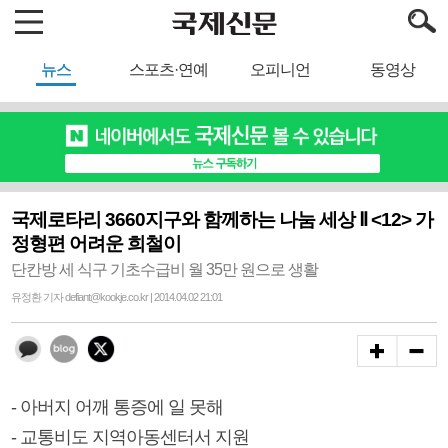
뉴스
스포츠·연예
오피니언
동영상
국제로타리 3660지구와 함께하는 나눔 세상 Ⅱ <12> 가
정형편 어려운 희철이
단칸방 세 식구 기초수급비 월 35만 원으로 생활
유정환 기자 defiant@kookje.co.kr | 2014.04.02 21:01
- 아버지 어깨 통증에 일 못해
- 교통비도 지역아동센터서 지원