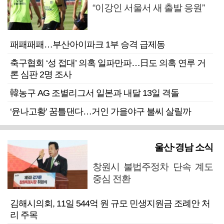
“이강인 서울서 새 출발 응원”
패패패패…부산아이파크 1부 승격 급제동
축구협회 ‘성 접대’ 의혹 일파만파…日도 의혹 연루 거
론 심판 2명 조사
韓농구 AG 조별리그서 일본과 내달 13일 격돌
‘윤나고황’ 꿈틀댄다…거인 가을야구 불씨 살릴까
울산·경남 소식
창원시 불법주정차 단속 계도
중심 전환
김해시의회, 11일 544억 원 규모 민생지원금 조례안 처
리 주목