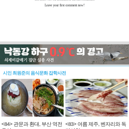
시인 최원준의 음식문화 잡학사전
<84> 관문과 환대, 부산 역전
<83> 여름 제주, 벤자리와 독