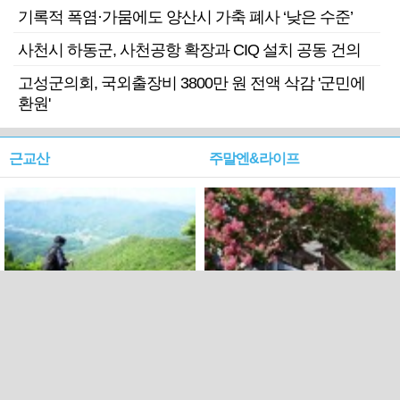
기록적 폭염·가뭄에도 양산시 가축 폐사 ‘낮은 수준’
사천시 하동군, 사천공항 확장과 CIQ 설치 공동 건의
고성군의회, 국외출장비 3800만 원 전액 삭감 '군민에
환원'
근교산
주말엔&라이프
근교산&그너머…상주·문경
폭염보다 더 뜨거워라…100
청화산~시루봉
일을 붉게 불태울 ‘선비정신’
피었네