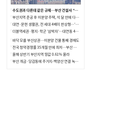
수도권과 다른데 같은 규제…부산 건설사 “쓰러지기 직전”
부산지역 준공 후 미분양 주택, 석 달 만에 다시 3000가구 넘어서
대연·문현 생활권, 전 세대 4베이 판상형…‘더샵 트리센트’ 내달 분양
더블역세권·평지·학군 ‘삼박자’…대연동 42층 브랜드 단지
바닥 모를 부산상권…미분양 건물 통째 경매도
전국 청약경쟁률 35개월 만에 최저…부산 미분양 ‘적체’ 심화
올해 상반기 부산지역 땅값 0.61% 올라
부산 개금·당감동에 주거지-백양산 연결 녹지 조성