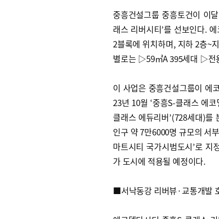
중흥건설그룹 중흥토건이 이달
래스 리버시티’를 선보인다. 
2블록에 위치하며, 지하 2층~지
별로는 ▷59㎡A 395세대 ▷전용
이 사업은 중흥건설그룹이 에코
23년 10월 ‘중흥S-클래스 에
클래스 에듀리버’(728세대)를 
인구 약 7만6000명 규모의 서
마트시티 국가시범도시’로 지정돼
가 도시에 적용될 예정이다.
■서낙동강 리버뷰·교통개발 