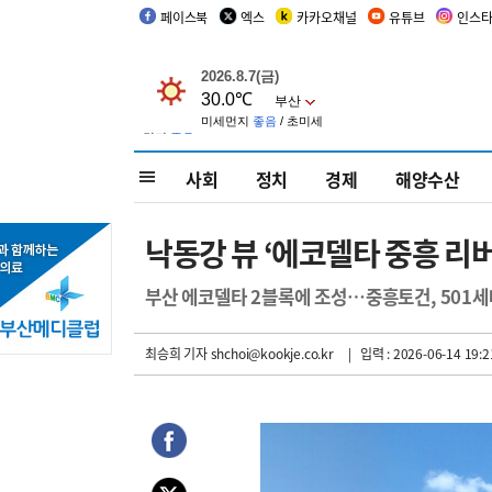
페이스북
엑스
카카오채널
유튜브
인스
사회
정치
경제
해양수산
낙동강 뷰 ‘에코델타 중흥 리
부산 에코델타 2블록에 조성…중흥토건, 501세
최승희 기자
shchoi@kookje.co.kr
| 입력 : 2026-06-14 19:2