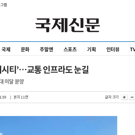
타그램
국제
문화
주말엔
스포츠
기획
인터뷰
T
버시티’…교통 인프라도 눈길
대 이달 분양
1:39
| 본지 11면
글자 크기