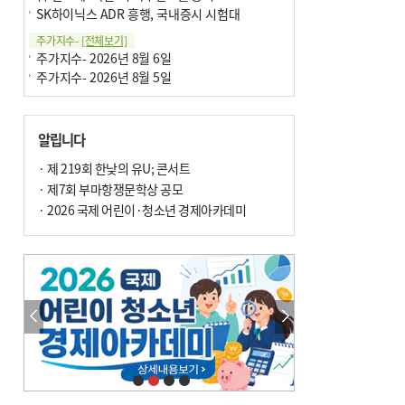
SK하이닉스 ADR 흥행, 국내증시 시험대
주가지수-
[전체보기]
주가지수- 2026년 8월 6일
주가지수- 2026년 8월 5일
알립니다
· 제 219회 한낮의 유U; 콘서트
· 제7회 부마항쟁문학상 공모
· 2026 국제 어린이·청소년 경제아카데미