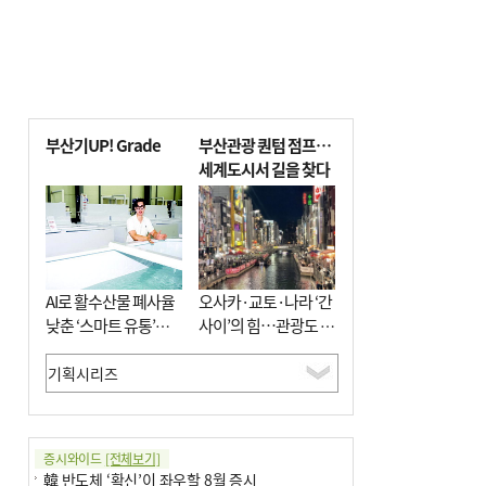
부산기UP! Grade
부산관광 퀀텀 점프…
세계도시서 길을 찾다
AI로 활수산물 폐사율
오사카·교토·나라 ‘간
낮춘 ‘스마트 유통’…
사이’의 힘…관광도 뭉
사막·산악지대 수출
쳐야 흥한다
도전
증시와이드
[전체보기]
韓 반도체 ‘확신’이 좌우할 8월 증시