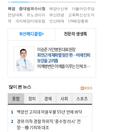
폭염
중대범죄수사청
해양수산부
더불어민주당
전당대회
르노코리아
부산관광
교육혁신선도지
역
극지해양미래포럼
인신매매
UN해양총회
부산메디클럽+
전문의 생생톡
이승준 거인병원 대표원장
회전근개 재파열 잦은 편…어깨 진피
보강술 고려를
어깨병변은 어깨를 이루는 인체 조직
에 발생하는 손상을 말한다. 여기에
는 오십견과 회전근개 증후군, 어깨
의 석회성 힘줄염 등이 있다. 국민건
많이 본 뉴스
강보험에 의하면 어깨병변
종합
정치
경제
사회
스포츠
1
백양산 고지대 마을우물 55년 만에 바닥
2
경위 이하 경찰 하위직 ‘중수청 러시’ 전
망…檢 기피와 대조