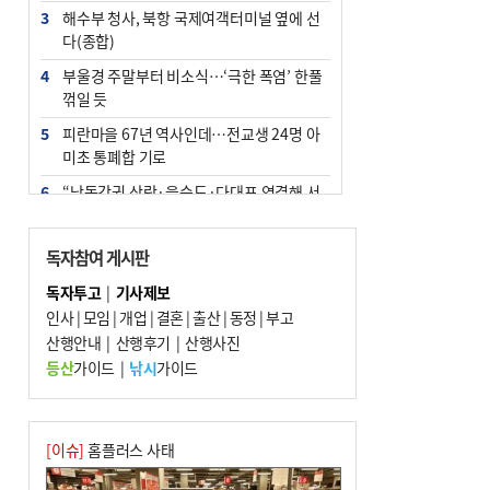
3
해수부 청사, 북항 국제여객터미널 옆에 선
다(종합)
4
부울경 주말부터 비소식…‘극한 폭염’ 한풀
꺾일 듯
5
피란마을 67년 역사인데…전교생 24명 아
미초 통폐합 기로
6
“낙동강권 삼락·을숙도·다대포 연결해 서
부산 관광 키우자”
7
오늘의 날씨- 2026년 8월 7일
독자참여 게시판
8
외국인 선원 ‘인신매매 경유지’ 된 부산…
독자투고
|
기사제보
우려가 현실로
인사
|
모임
|
개업
|
결혼
|
출산
|
동정
|
부고
9
산행안내
[사설] 해수부 신청사 북항으로 확정, 해양
|
산행후기
|
산행사진
수도 도약의 전환점
등산
가이드
|
낚시
가이드
10
르노 못 타는 부산시장…관용차 규정에 막
힌 지역기업 응원
[이슈]
홈플러스 사태