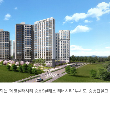
되는 ‘에코델타시티 중흥S클래스 리버시티’ 투시도. 중흥건설그
과