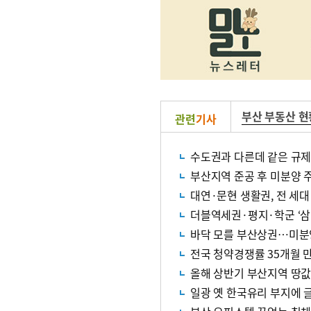
부산 부동산 현
관련
기사
수도권과 다른데 같은 규제
부산지역 준공 후 미분양 주
대연·문현 생활권, 전 세대
더블역세권·평지·학군 ‘삼
바닥 모를 부산상권…미분
전국 청약경쟁률 35개월 만
올해 상반기 부산지역 땅값 
일광 옛 한국유리 부지에 