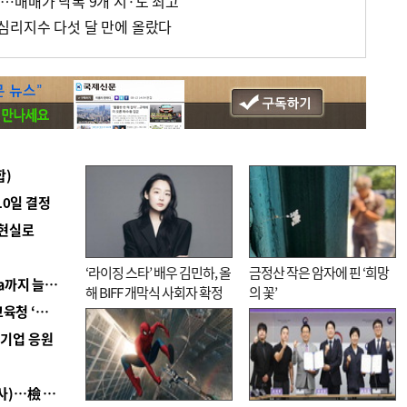
…매매가 낙폭 9개 시·도 최고
심리지수 다섯 달 만에 올랐다
합)
10일 결정
 현실로
‘라이징 스타’ 배우 김민하, 올
금정산 작은 암자에 핀 ‘희망
■ 경남 농정 비전 ‘잘 사는 농촌’…스마트팜 1000㏊까지 늘린다
해 BIFF 개막식 사회자 확정
의 꽃’
■ 교육혁신선도지 공모 코앞인데…구·군 난색에 교육청 ‘쩔쩔’
역기업 응원
■ 검사 신분 버리고 직급하향(10년 이하 저연차 검사)…檢 중수청행 기피