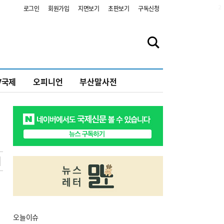
2
로그인
회원가입
지면보기
초판보기
구독신청
V국제
오피니언
부산말사전
오늘
이슈