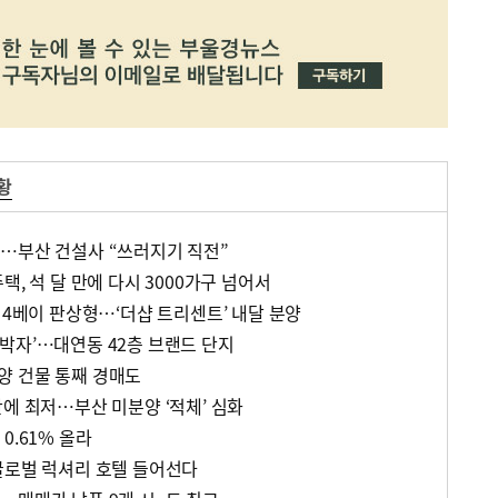
황
…부산 건설사 “쓰러지기 직전”
택, 석 달 만에 다시 3000가구 넘어서
 4베이 판상형…‘더샵 트리센트’ 내달 분양
박자’…대연동 42층 브랜드 단지
양 건물 통째 경매도
에 최저…부산 미분양 ‘적체’ 심화
0.61% 올라
글로벌 럭셔리 호텔 들어선다