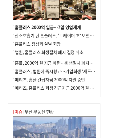
홈플러스 2000억 입금…7일 영업재개
산소호흡기 단 홈플러스, ‘트레이더 조’ 모델로 살아날까
홈플러스 정상화 실낱 희망
법원, 홈플러스 회생절차 폐지 결정 취소
홈플, 2000억 원 자금 마련…회생절차 폐지에 즉시항고(종합)
홈플러스, 법원에 즉시항고…기업회생 ‘재도전’
메리츠, 홈플 긴급자금 2000억 지원 승인
메리츠, 홈플러스 회생 긴급자금 2000억 원 지원 승인
[이슈]
부산 부동산 현황