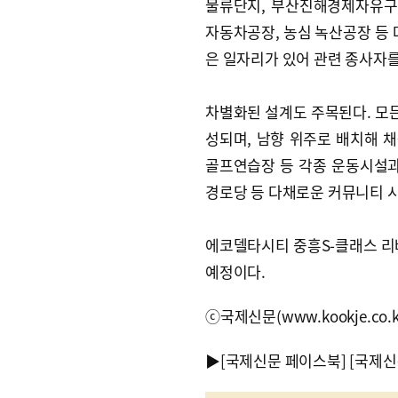
물류단지, 부산진해경제자유구
자동차공장, 농심 녹산공장 등 
은 일자리가 있어 관련 종사자
차별화된 설계도 주목된다. 모든
성되며, 남향 위주로 배치해 채
골프연습장 등 각종 운동시설
경로당 등 다채로운 커뮤니티 
에코델타시티 중흥S-클래스 리버
예정이다.
ⓒ국제신문(www.kookje.co.
▶
[국제신문 페이스북]
[국제신