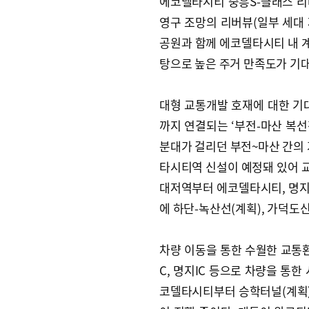
에코델타시티 중흥S-클래스 리
영구 조망의 리버뷰(일부 세대 
공원과 함께 에코델타시티 내 
탕으로 높은 주거 만족도가 기
대형 교통개발 호재에 대한 기
까지 연결되는 ‘부전-마산 복선전
분대가 걸리던 부전~마산 간의 
타시티역 신설이 예정돼 있어 교
대저역부터 에코델타시티, 명지국
에 하단-녹산선(계획), 가덕도신
차량 이동을 통한 수월한 교통
C, 명지IC 등으로 차량을 통
코델타시티부터 승학터널(계획)을