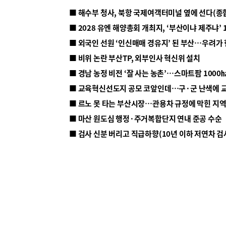
■ 해수부 청사, 북항 국제여객터미널 옆에 선다(종
■ 2028 유엔 해양총회 개최지, ‘부산이냐 제주냐’ 
■ 외국인 선원 ‘인신매매 경유지’ 된 부산…우려가
■ 비위 논란 부산TP, 외부인사 혁신위 설치
■ 르노 못 타는 부산시장…관용차 규정에 막힌 지
■ 마산 원도심 행정·주거복합단지 연내 준공 수순