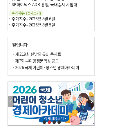
SK하이닉스 ADR 흥행, 국내증시 시험대
주가지수-
[전체보기]
주가지수- 2026년 8월 6일
주가지수- 2026년 8월 5일
알립니다
· 제 219회 한낮의 유U; 콘서트
· 제7회 부마항쟁문학상 공모
· 2026 국제 어린이·청소년 경제아카데미