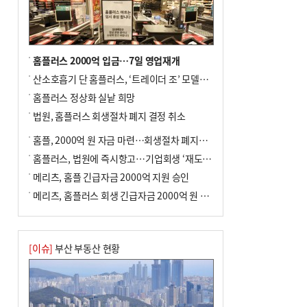
전닉스 ETF 이후 발생"
홈플러스 2000억 입금…7일 영업재개
산소호흡기 단 홈플러스, ‘트레이더 조’ 모델로 살아날까
홈플러스 정상화 실낱 희망
법원, 홈플러스 회생절차 폐지 결정 취소
홈플, 2000억 원 자금 마련…회생절차 폐지에 즉시항고(종합)
홈플러스, 법원에 즉시항고…기업회생 ‘재도전’
메리츠, 홈플 긴급자금 2000억 지원 승인
메리츠, 홈플러스 회생 긴급자금 2000억 원 지원 승인
[이슈]
부산 부동산 현황