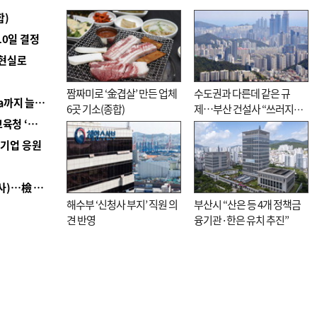
합)
10일 결정
 현실로
짬짜미로 ‘金겹살’ 만든 업체
수도권과 다른데 같은 규
■ 경남 농정 비전 ‘잘 사는 농촌’…스마트팜 1000㏊까지 늘린다
6곳 기소(종합)
제…부산 건설사 “쓰러지기
■ 교육혁신선도지 공모 코앞인데…구·군 난색에 교육청 ‘쩔쩔’
직전”
역기업 응원
■ 검사 신분 버리고 직급하향(10년 이하 저연차 검사)…檢 중수청행 기피
해수부 ‘신청사 부지’ 직원 의
부산시 “산은 등 4개 정책금
견 반영
융기관·한은 유치 추진”