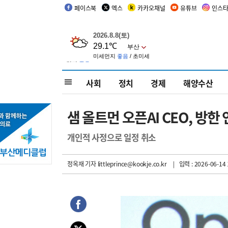
페이스북
엑스
카카오채널
유튜브
인스
사회
정치
경제
해양수산
샘 올트먼 오픈AI CEO, 방
개인적 사정으로 일정 취소
정옥재 기자
littleprince@kookje.co.kr
| 입력 : 2026-06-14 