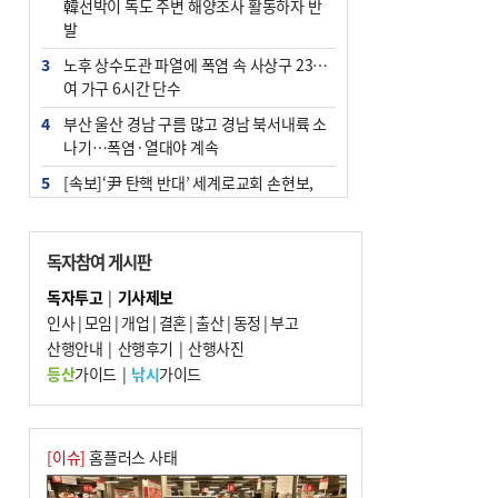
韓선박이 독도 주변 해양조사 활동하자 반
발
3
노후 상수도관 파열에 폭염 속 사상구 2300
여 가구 6시간 단수
4
부산 울산 경남 구름 많고 경남 북서내륙 소
나기…폭염·열대야 계속
5
[속보]‘尹 탄핵 반대’ 세계로교회 손현보,
백악관서 트럼프 접견
6
‘탄약 부족 사태’ 보도에 격노한 트럼프…
독자참여 게시판
군사기밀 유출자 색출 지시
독자투고
|
기사제보
7
부산 주유소 휘발유 평균가 ℓ당 1849원…
인사
|
모임
|
개업
|
결혼
|
출산
|
동정
|
부고
전주보다 3원 ↓
산행안내
|
산행후기
|
산행사진
8
[속보] ‘심판 성접대’ 논란 축구협회 공식 사
등산
가이드
|
낚시
가이드
과…“현재는 부적절 행위 없어”
9
서울 중랑구서 흉기 난동…60대 남성 2명
사망
[이슈]
홈플러스 사태
10
"올해 코스피 사이드카 43회 중 25회는 삼