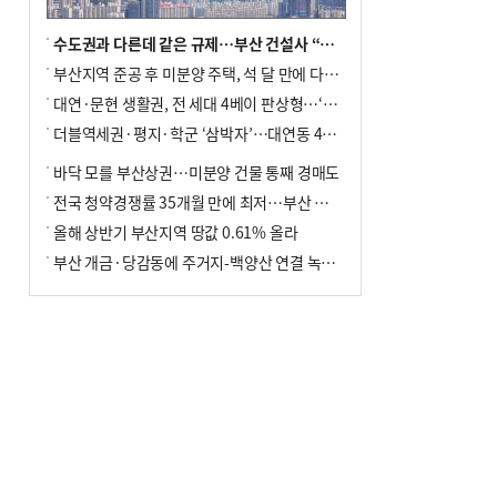
수도권과 다른데 같은 규제…부산 건설사 “쓰러지기 직전”
부산지역 준공 후 미분양 주택, 석 달 만에 다시 3000가구 넘어서
대연·문현 생활권, 전 세대 4베이 판상형…‘더샵 트리센트’ 내달 분양
더블역세권·평지·학군 ‘삼박자’…대연동 42층 브랜드 단지
바닥 모를 부산상권…미분양 건물 통째 경매도
전국 청약경쟁률 35개월 만에 최저…부산 미분양 ‘적체’ 심화
올해 상반기 부산지역 땅값 0.61% 올라
부산 개금·당감동에 주거지-백양산 연결 녹지 조성