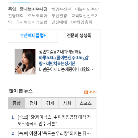
폭염
중대범죄수사청
해양수산부
더불어민주당
전당대회
르노코리아
부산관광
교육혁신선도지
역
극지해양미래포럼
인신매매
UN해양총회
부산메디클럽+
전문의 생생톡
장민희김용기내과의원과장
하루 500㎉ 줄이면 한주 0.5㎏ 감
량…비만치료는 장기전
비만은 이제 더는 체중이나 체형의 문
제가 아니다. 하나의 질병으로 인지
하고 치료와 관리를 해야 한다. 세계
보건기구(WHO)는 이미 1994년 비만
많이 본 뉴스
을 인류의 중요한
종합
정치
경제
사회
스포츠
1
[속보]“SK하이닉스, 中패키징공장 매각 검
토…중국서 인수 거론”
2
[속보] 여전히 ‘독도는 우리땅’ 외치는 日…