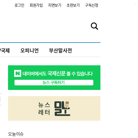
2
로그인
회원가입
지면보기
초판보기
구독신청
V국제
오피니언
부산말사전
오늘
이슈