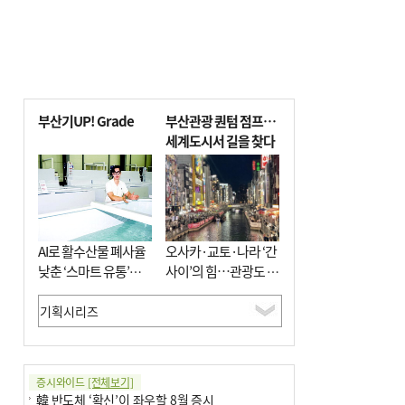
부산기UP! Grade
부산관광 퀀텀 점프…
세계도시서 길을 찾다
AI로 활수산물 폐사율
오사카·교토·나라 ‘간
낮춘 ‘스마트 유통’…
사이’의 힘…관광도 뭉
사막·산악지대 수출
쳐야 흥한다
도전
증시와이드
[전체보기]
韓 반도체 ‘확신’이 좌우할 8월 증시