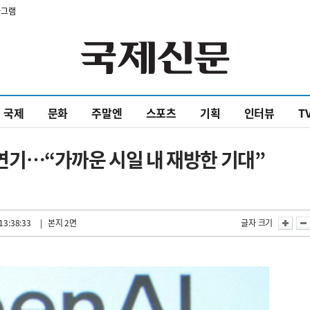
타그램
국제
문화
주말엔
스포츠
기획
인터뷰
T
한 연기…“가까운 시일 내 재방한 기대”
13:38:33
| 본지 2면
글자 크기