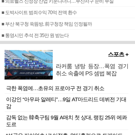
■ 의료헬스 신성장 산업 키운다더니…부산서구 준비 부실
■ 도박사이트 범죄수익 70억 전액 환수
■ 부산 북구청 쑥뜸방, 前구청장 책임 인정될까
■ 통영시민 추석 전 35만 원 받는다
스포츠 +
라커룸 냉탕 등장…폭염 경기
취소 속출에 PS 셈법 복잡
극한 폭염에…초유의 프로야구 전 경기 취소
이강인 “아우파 알레티”…9일 AT마드리드 데뷔전 기대
감
감독 없는 韓축구팀 9월 A매치 첫 상대, 랭킹 25위 에콰
도르