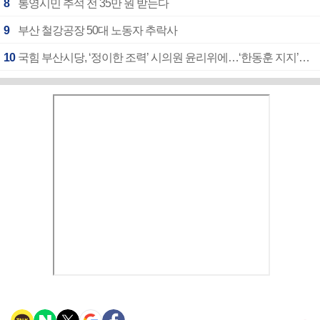
8
통영시민 추석 전 35만 원 받는다
9
부산 철강공장 50대 노동자 추락사
10
국힘 부산시당, ‘정이한 조력’ 시의원 윤리위에…‘한동훈 지지’도 신고접수