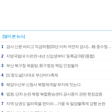
[많이 본 뉴스]
1
검사 신분 버리고 직급하향(10년 이하 저연차 검사)…檢 중수청행 기피
2
지방국립대 이르면 내년 신입생부터 ‘등록금 0원’(종합)
3
부산 북구청 쑥뜸방, 前구청장 책임 인정될까
4
[도청도설] 다대포 부산바다축제
5
해양수산부 신청사 북항재개발 부지에 짓는다
6
법원, 단차 논란 북항 복합환승센터 공사중지 관련 현장검증
7
지역 상권도 말라죽을 판이라…가뭄 속 밀양물축제 강행 논란