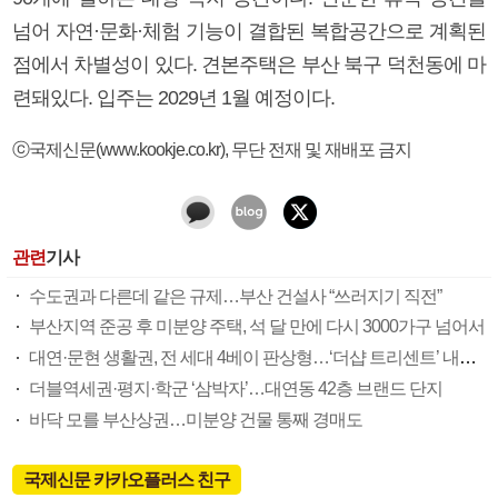
넘어 자연·문화·체험 기능이 결합된 복합공간으로 계획된
점에서 차별성이 있다. 견본주택은 부산 북구 덕천동에 마
련돼있다. 입주는 2029년 1월 예정이다.
ⓒ국제신문(www.kookje.co.kr), 무단 전재 및 재배포 금지
관련
기사
수도권과 다른데 같은 규제…부산 건설사 “쓰러지기 직전”
부산지역 준공 후 미분양 주택, 석 달 만에 다시 3000가구 넘어서
대연·문현 생활권, 전 세대 4베이 판상형…‘더샵 트리센트’ 내달 분양
더블역세권·평지·학군 ‘삼박자’…대연동 42층 브랜드 단지
바닥 모를 부산상권…미분양 건물 통째 경매도
국제신문 카카오플러스 친구