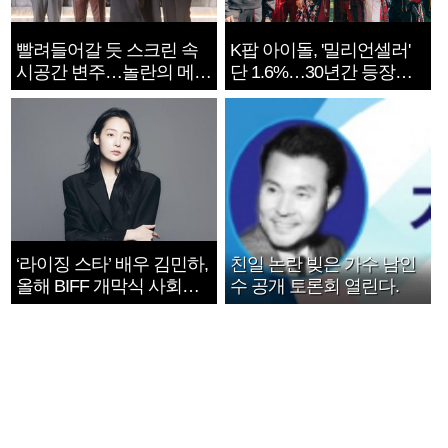
빨려들어갈 듯 스크린 속
K팝 아이돌, '밀리언셀러'
시공간 변주…놀란의 메시
단 1.6%…30년간 등장
지는 ‘전쟁 속죄’
1182개팀 전수조사
‘라이징 스타’ 배우 김민하,
친일 논란 빚은 가수 남인
올해 BIFF 개막식 사회자
수 공개 토론회 열린다.
확정