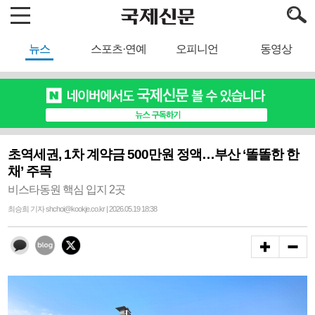
뉴스
스포츠·연예
오피니언
동영상
초역세권, 1차 계약금 500만원 정액…부산 ‘똘똘한 한
채’ 주목
비스타동원 핵심 입지 2곳
최승희 기자 shchoi@kookje.co.kr | 2026.05.19 18:38