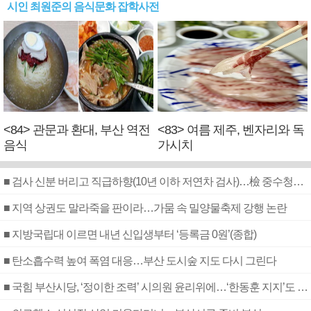
시인 최원준의 음식문화 잡학사전
<84> 관문과 환대, 부산 역전
<83> 여름 제주, 벤자리와 독
음식
가시치
■ 검사 신분 버리고 직급하향(10년 이하 저연차 검사)…檢 중수청행 기피
■ 지역 상권도 말라죽을 판이라…가뭄 속 밀양물축제 강행 논란
■ 지방국립대 이르면 내년 신입생부터 ‘등록금 0원’(종합)
■ 탄소흡수력 높여 폭염 대응…부산 도시숲 지도 다시 그린다
■ 국힘 부산시당, ‘정이한 조력’ 시의원 윤리위에…‘한동훈 지지’도 신고접수