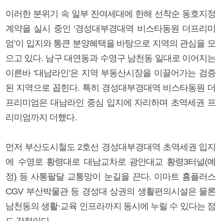
이러한 분위기 속 일부 잔여세대에 한해 선착순 동호지정
계약을 실시 중인 ‘경성대부경대역 비스타동원 더프리미
엄’이 입지와 통큰 분양혜택을 바탕으로 지역의 관심을 모
으고 있다. 남구 대연동과 수영구 남천동 일대로 이어지는
이른바 ‘대남라인’은 지역 부동산시장을 이끌어가는 검증
된 지역으로 꼽힌다. 특히 경성대부경대역 비스타동원 더
프리미엄은 대남라인 중심 입지에 자리하며 초역세권 프
리미엄까지 더했다.
먼저 부산도시철도 2호선 경성대부경대역 초역세권 입지
에 수영로 황령대로 대남교차로 광안대교 황령3터널(예
정) 등 사통팔달 교통망이 눈길을 끈다. 이마트 홈플러스
CGV 부산박물관 등 경성대 상권의 생활편의시설은 물론
남천동의 생활·교육 인프라까지 동시에 누릴 수 있다는 점
도 강점이다.