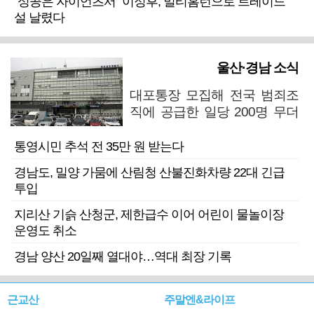
“성공은 자이언츠서” 이정후, 멀티홈런으로 트레이드
설 날렸다
울산·경남 소식
대포통장 모집해 전국 범죄조
직에 공급한 일당 200명 무더
기 검거
통영시민 추석 전 35만 원 받는다
경남도, 밀양 가뭄에 산림청 산불진화차량 22대 긴급
투입
지리산 기슭 산청군, 제한급수 이어 어린이 물놀이장
운영도 취소
경남 양산 20일째 열대야…역대 최장 기록
근교산
주말엔&라이프