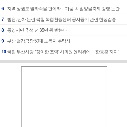
6
지역 상권도 말라죽을 판이라…가뭄 속 밀양물축제 강행 논란
7
법원, 단차 논란 북항 복합환승센터 공사중지 관련 현장검증
8
통영시민 추석 전 35만 원 받는다
9
부산 철강공장 50대 노동자 추락사
10
국힘 부산시당, ‘정이한 조력’ 시의원 윤리위에…‘한동훈 지지’도 신고접수