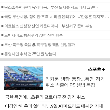
■ 탄소흡수력 높여 폭염 대응…부산 도시숲 지도 다시 그린다
■ 국힘 부산시당, ‘정이한 조력’ 시의원 윤리위에…‘한동훈 지지’도 신고접수
■ 의료헬스 신성장 산업 키운다더니…부산서구 준비 부실
■ 도박사이트 범죄수익 70억 전액 환수
■ 부산 북구청 쑥뜸방, 前구청장 책임 인정될까
■ 통영시민 추석 전 35만 원 받는다
스포츠 +
라커룸 냉탕 등장…폭염 경기
취소 속출에 PS 셈법 복잡
극한 폭염에…초유의 프로야구 전 경기 취소
이강인 “아우파 알레티”…9일 AT마드리드 데뷔전 기대