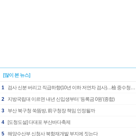
[많이 본 뉴스]
1
검사 신분 버리고 직급하향(10년 이하 저연차 검사)…檢 중수청행 기피
2
지방국립대 이르면 내년 신입생부터 ‘등록금 0원’(종합)
3
부산 북구청 쑥뜸방, 前구청장 책임 인정될까
4
[도청도설] 다대포 부산바다축제
5
해양수산부 신청사 북항재개발 부지에 짓는다