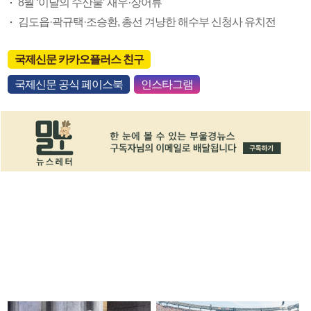
8월 ‘이달의 수산물’ 새우·장어류
김도읍·곽규택·조승환, 총선 겨냥한 해수부 신청사 유치전
국제신문 카카오플러스 친구
국제신문 공식 페이스북
인스타그램