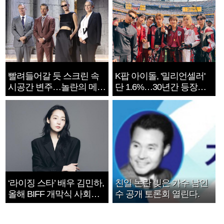
빨려들어갈 듯 스크린 속
K팝 아이돌, '밀리언셀러'
시공간 변주…놀란의 메시
단 1.6%…30년간 등장
지는 ‘전쟁 속죄’
1182개팀 전수조사
‘라이징 스타’ 배우 김민하,
친일 논란 빚은 가수 남인
올해 BIFF 개막식 사회자
수 공개 토론회 열린다.
확정