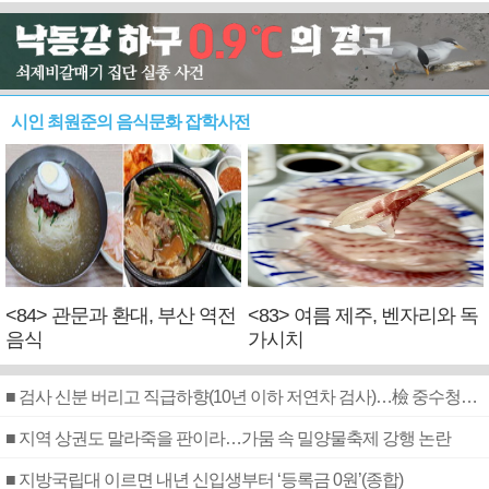
시인 최원준의 음식문화 잡학사전
<84> 관문과 환대, 부산 역전
<83> 여름 제주, 벤자리와 독
음식
가시치
■ 검사 신분 버리고 직급하향(10년 이하 저연차 검사)…檢 중수청행 기피
■ 지역 상권도 말라죽을 판이라…가뭄 속 밀양물축제 강행 논란
■ 지방국립대 이르면 내년 신입생부터 ‘등록금 0원’(종합)