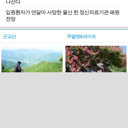
나선다
입원환자가 연달아 사망한 울산 한 정신의료기관 폐원
전망
근교산
주말엔&라이프
근교산&그너머…상주·문경
폭염보다 더 뜨거워라…100
청화산~시루봉
일을 붉게 불태울 ‘선비정신’
피었네
PC버전
엑스
페이스북
Copyright ⓒ 2015 All rights reserved by 국제신문