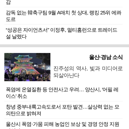
감
감독 없는 韓축구팀 9월 A매치 첫 상대, 랭킹 25위 에콰
도르
“성공은 자이언츠서” 이정후, 멀티홈런으로 트레이드
설 날렸다
울산·경남 소식
진주성의 역사, 빛과 미디어로
되살아난다
폭염에 온열질환 등 안전사고 우려… 양산시, '어필 레
이스' 취소
창녕 중부내륙고속도로서 포탄 발견…살상력 없는 모
의탄으로 밝혀져
울산시 폭염·가뭄 피해 농업인 보상 및 경영 안정 지원