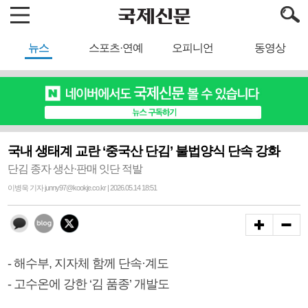
뉴스
스포츠·연예
오피니언
동영상
국내 생태계 교란 ‘중국산 단김’ 불법양식 단속 강화
단김 종자 생산·판매 잇단 적발
이병욱 기자 junny97@kookje.co.kr | 2026.05.14 18:51
- 해수부, 지자체 함께 단속·계도
- 고수온에 강한 ‘김 품종’ 개발도