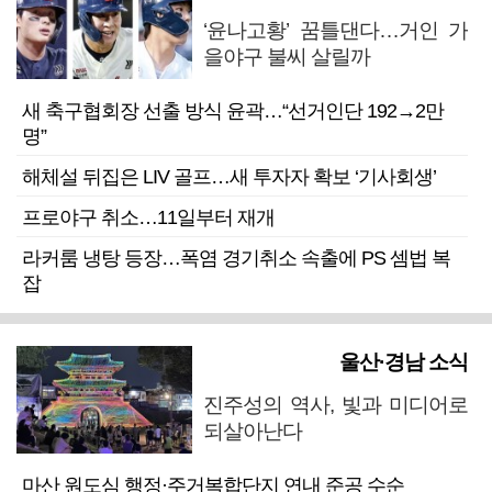
‘윤나고황’ 꿈틀댄다…거인 가
을야구 불씨 살릴까
새 축구협회장 선출 방식 윤곽…“선거인단 192→2만
명”
해체설 뒤집은 LIV 골프…새 투자자 확보 ‘기사회생’
프로야구 취소…11일부터 재개
라커룸 냉탕 등장…폭염 경기취소 속출에 PS 셈법 복
잡
울산·경남 소식
진주성의 역사, 빛과 미디어로
되살아난다
마산 원도심 행정·주거복합단지 연내 준공 수순