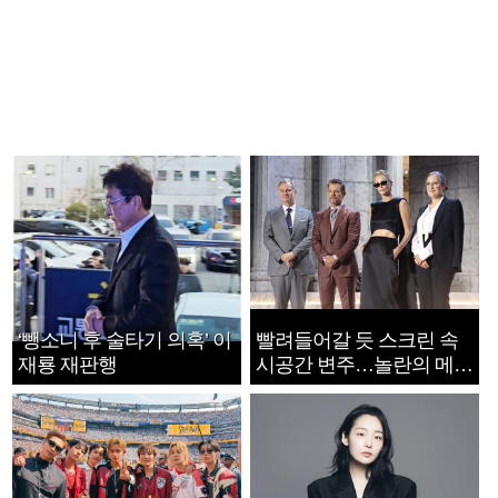
‘뺑소니 후 술타기 의혹’ 이
빨려들어갈 듯 스크린 속
재룡 재판행
시공간 변주…놀란의 메시
지는 ‘전쟁 속죄’