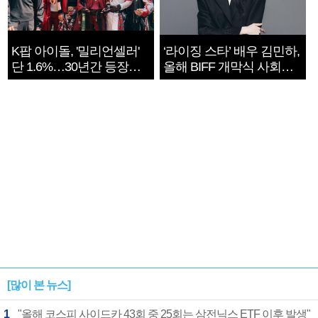
K팝 아이돌, '밀리언셀러'
‘라이징 스타’ 배우 김민하,
단 1.6%…30년간 등장
올해 BIFF 개막식 사회자
1182개팀 전수조사
확정
[많이 본 뉴스]
1
"올해 코스피 사이드카 43회 중 25회는 삼전닉스 ETF 이후 발생"