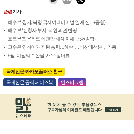
관련
기사
해수부 청사, 북항 국제여객터미널 옆에 선다(종합)
해수부 ‘신청사 부지’ 직원 의견 반영
호르무즈 우회로 아덴만 해적 피해 급증(종합)
고수온 양식어가 지원 총력…해수부, 비상대책본부 가동
8월 ‘이달의 수산물’ 새우·장어류
국제신문 카카오플러스 친구
국제신문 공식 페이스북
인스타그램