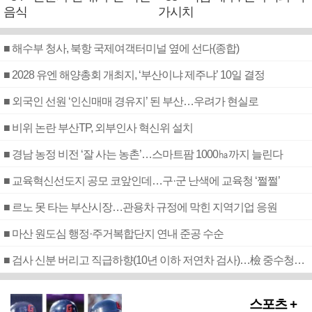
음식
가시치
■ 해수부 청사, 북항 국제여객터미널 옆에 선다(종합)
■ 2028 유엔 해양총회 개최지, ‘부산이냐 제주냐’ 10일 결정
■ 외국인 선원 ‘인신매매 경유지’ 된 부산…우려가 현실로
■ 비위 논란 부산TP, 외부인사 혁신위 설치
■ 경남 농정 비전 ‘잘 사는 농촌’…스마트팜 1000㏊까지 늘린다
■ 교육혁신선도지 공모 코앞인데…구·군 난색에 교육청 ‘쩔쩔’
■ 르노 못 타는 부산시장…관용차 규정에 막힌 지역기업 응원
■ 마산 원도심 행정·주거복합단지 연내 준공 수순
■ 검사 신분 버리고 직급하향(10년 이하 저연차 검사)…檢 중수청행 기피
스포츠 +