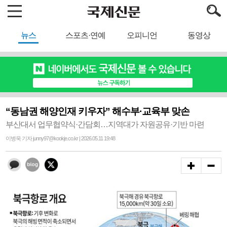
뉴스
스포츠·연예
오피니언
동영상
“동남권 해양인재 키우자” 해수부·교육부 맞손
부산대서 업무협약식·간담회…지역대가 자원공유·기반 마련
이병욱 기자 junny97@kookje.co.kr | 2026.05.11 19:48