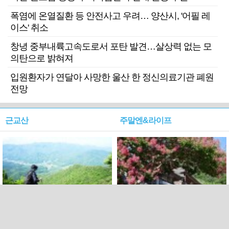
폭염에 온열질환 등 안전사고 우려… 양산시, '어필 레
이스' 취소
창녕 중부내륙고속도로서 포탄 발견…살상력 없는 모
의탄으로 밝혀져
입원환자가 연달아 사망한 울산 한 정신의료기관 폐원
전망
근교산
주말엔&라이프
근교산&그너머…상주·문경
폭염보다 더 뜨거워라…100
청화산~시루봉
일을 붉게 불태울 ‘선비정신’