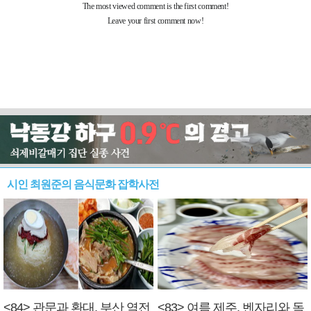
시인 최원준의 음식문화 잡학사전
<84> 관문과 환대, 부산 역전
<83> 여름 제주, 벤자리와 독