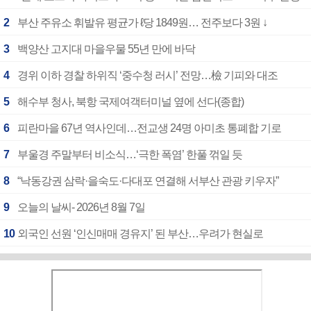
2
부산 주유소 휘발유 평균가 ℓ당 1849원… 전주보다 3원 ↓
3
백양산 고지대 마을우물 55년 만에 바닥
4
경위 이하 경찰 하위직 ‘중수청 러시’ 전망…檢 기피와 대조
5
해수부 청사, 북항 국제여객터미널 옆에 선다(종합)
6
피란마을 67년 역사인데…전교생 24명 아미초 통폐합 기로
7
부울경 주말부터 비소식…‘극한 폭염’ 한풀 꺾일 듯
8
“낙동강권 삼락·을숙도·다대포 연결해 서부산 관광 키우자”
9
오늘의 날씨- 2026년 8월 7일
10
외국인 선원 ‘인신매매 경유지’ 된 부산…우려가 현실로