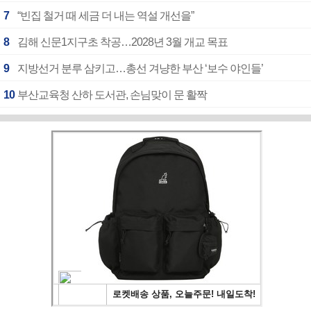
7
“빈집 철거 때 세금 더 내는 역설 개선을”
8
김해 신문1지구초 착공…2028년 3월 개교 목표
9
지방선거 분루 삼키고…총선 겨냥한 부산 ‘보수 야인들’
10
부산교육청 산하 도서관, 손님맞이 문 활짝