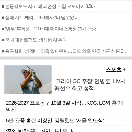
■ 전동킥보드 사고 때 뇌손상 위험 오토바이 3.5배
■ 상폐 시계 째깍…163개사 “나 떨고있니”
■ ‘빚투’ 후폭풍…20·60대 마이너스통장 연체 급증
■ 국내 대형로펌도 ‘생성형 AI’ 쓴다
■ 축구협회 ‘성 접대’ 의혹 일파만파…日도 의혹 연루 거론 심판 2명 조사
스포츠 +
‘코리아 GC 주장’ 안병훈, LIV서
韓선수 최고 성적
2026-2027 프로농구 10월 3일 시작…KCC, LG와 홈 개
막전
5만 관중 홀린 이강인, 강렬했던 ‘서울 입단식’
‘폭염 방학’ 끝…거인 다시 뛴다