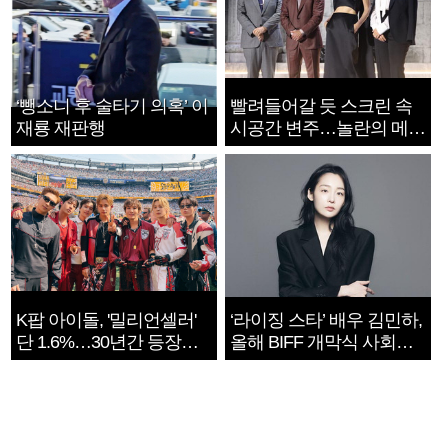
‘뺑소니 후 술타기 의혹’ 이
빨려들어갈 듯 스크린 속
재룡 재판행
시공간 변주…놀란의 메시
지는 ‘전쟁 속죄’
K팝 아이돌, '밀리언셀러'
‘라이징 스타’ 배우 김민하,
단 1.6%…30년간 등장
올해 BIFF 개막식 사회자
1182개팀 전수조사
확정