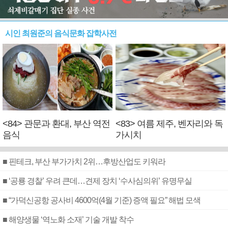
시인 최원준의 음식문화 잡학사전
<84> 관문과 환대, 부산 역전
<83> 여름 제주, 벤자리와 독
음식
가시치
■ 핀테크, 부산 부가가치 2위…후방산업도 키워라
■ ‘공룡 경찰’ 우려 큰데…견제 장치 ‘수사심의위’ 유명무실
■ “가덕신공항 공사비 4600억(4월 기준) 증액 필요” 해법 모색
■ 해양생물 ‘역노화 소재’ 기술 개발 착수