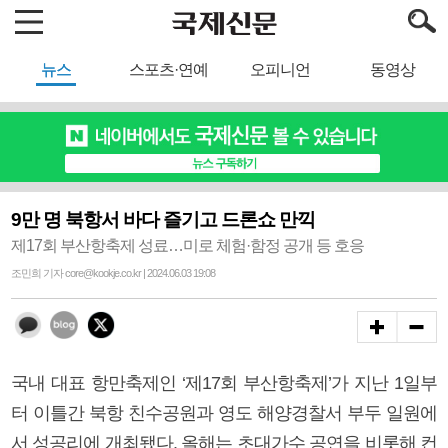
뉴스
스포츠·연예
오피니언
동영상
9만 명 북항서 바다 즐기고 드론쇼 만끽
제17회 부산항축제 성료…미로 체험·함정 공개 등 호응
조민희 기자 core@kookje.co.kr | 2024.06.03 19:08
국내 대표 항만축제인 ‘제17회 부산항축제’가 지난 1일부
터 이틀간 북항 친수공원과 영도 해양경찰서 부두 일원에
서 성공리에 개최됐다. 올해는 초대가수 공연을 비롯해 컨