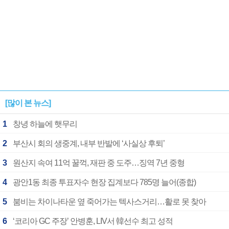
[많이 본 뉴스]
1
창녕 하늘에 햇무리
2
부산시 회의 생중계, 내부 반발에 ‘사실상 후퇴’
3
원산지 속여 11억 꿀꺽, 재판 중 도주…징역 7년 중형
4
광안1동 최종 투표자수 현장 집계보다 785명 늘어(종합)
5
붐비는 차이나타운 옆 죽어가는 텍사스거리…활로 못 찾아
6
‘코리아 GC 주장’ 안병훈, LIV서 韓선수 최고 성적