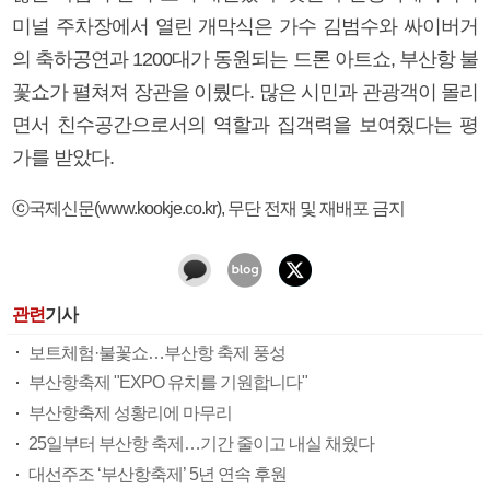
미널 주차장에서 열린 개막식은 가수 김범수와 싸이버거
의 축하공연과 1200대가 동원되는 드론 아트쇼, 부산항 불
꽃쇼가 펼쳐져 장관을 이뤘다. 많은 시민과 관광객이 몰리
면서 친수공간으로서의 역할과 집객력을 보여줬다는 평
가를 받았다.
ⓒ국제신문(www.kookje.co.kr), 무단 전재 및 재배포 금지
관련
기사
보트체험·불꽃쇼…부산항 축제 풍성
부산항축제 "EXPO 유치를 기원합니다"
부산항축제 성황리에 마무리
25일부터 부산항 축제…기간 줄이고 내실 채웠다
대선주조 ‘부산항축제’ 5년 연속 후원