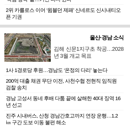
2위 카를로스 이어 ‘윔블던 제패’ 신네르도 신시내티오
픈 기권
울산·경남 소식
김해 신문1지구초 착공…2028
년 3월 개교 목표
1사 1경로당 후원…경남도 ‘온정의 다리’ 놓는다
200억 대출 채권 무단 이전, 사천수협 전현직 임직원
검찰 송치
경남 고성서 동네 후배 다툼 끝에 살해한 40대 징역 16
년 선고
진주 시내버스, 산청 경남간호고까지 연장 운행…1.2
㎞ 구간 도보 이동 불편 해소