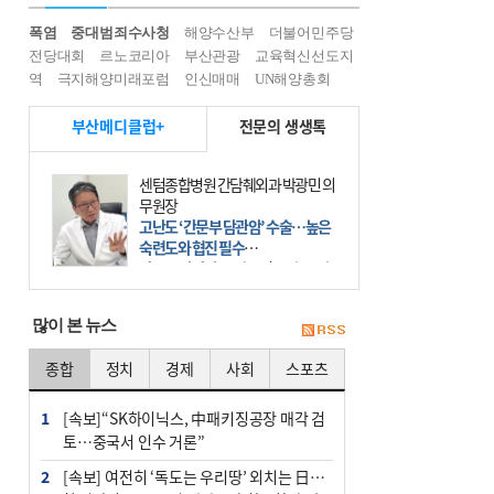
폭염
중대범죄수사청
해양수산부
더불어민주당
전당대회
르노코리아
부산관광
교육혁신선도지
역
극지해양미래포럼
인신매매
UN해양총회
부산메디클럽+
전문의 생생톡
센텀종합병원 간담췌외과 박광민 의
무원장
고난도 ‘간문부 담관암’ 수술…높은
숙련도와 협진 필수
간문부 담관암(클라츠킨 종양)은 좌
우 간에서 나오는, 담관(담즙 배출 경
로)이 합쳐지는 부위인 ‘간문부(肝門
많이 본 뉴스
部)’에 생기는 악성 종양이다. 간동맥
문맥 림프절 담
종합
정치
경제
사회
스포츠
1
[속보]“SK하이닉스, 中패키징공장 매각 검
토…중국서 인수 거론”
2
[속보] 여전히 ‘독도는 우리땅’ 외치는 日…