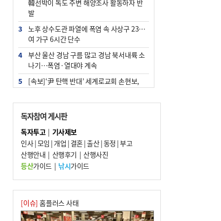
韓선박이 독도 주변 해양조사 활동하자 반
발
3
노후 상수도관 파열에 폭염 속 사상구 2300
여 가구 6시간 단수
4
부산 울산 경남 구름 많고 경남 북서내륙 소
나기…폭염·열대야 계속
5
[속보]‘尹 탄핵 반대’ 세계로교회 손현보,
백악관서 트럼프 접견
6
‘탄약 부족 사태’ 보도에 격노한 트럼프…
독자참여 게시판
군사기밀 유출자 색출 지시
독자투고
|
기사제보
7
부산 주유소 휘발유 평균가 ℓ당 1849원…
인사
|
모임
|
개업
|
결혼
|
출산
|
동정
|
부고
전주보다 3원 ↓
산행안내
|
산행후기
|
산행사진
8
[속보] ‘심판 성접대’ 논란 축구협회 공식 사
등산
가이드
|
낚시
가이드
과…“현재는 부적절 행위 없어”
9
서울 중랑구서 흉기 난동…60대 남성 2명
사망
[이슈]
홈플러스 사태
10
"올해 코스피 사이드카 43회 중 25회는 삼