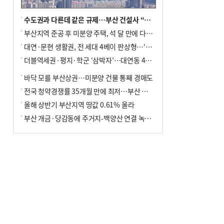
수도권과 다른데 같은 규제…부산 건설사 “쓰러지기 직전”
부산지역 준공 후 미분양 주택, 석 달 만에 다시 3000가구 넘어서
대연·문현 생활권, 전 세대 4베이 판상형…‘더샵 트리센트’ 내달 분양
더블역세권·평지·학군 ‘삼박자’…대연동 42층 브랜드 단지
바닥 모를 부산상권…미분양 건물 통째 경매도
전국 청약경쟁률 35개월 만에 최저…부산 미분양 ‘적체’ 심화
올해 상반기 부산지역 땅값 0.61% 올라
부산 개금·당감동에 주거지-백양산 연결 녹지 조성