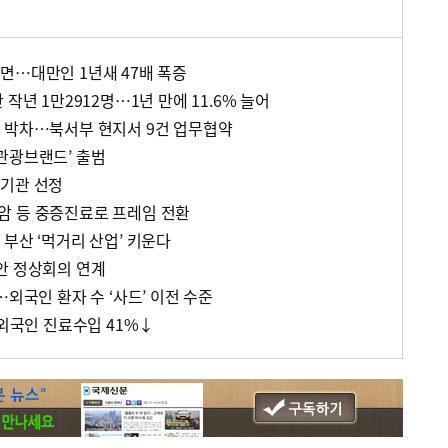
면…대만인 1년새 47배 폭증
작년 1만2912명…1년 만에 11.6% 늘어
 박차…북서부 현지서 9건 업무협약
관광브랜드’ 출범
료기관 선정
암 등 중증진료로 프레임 전환
부산 ‘먹거리 산업’ 키운다
안 정상회의 연계
…외국인 환자 수 ‘사드’ 이전 수준
 외국인 진료수입 41%↓