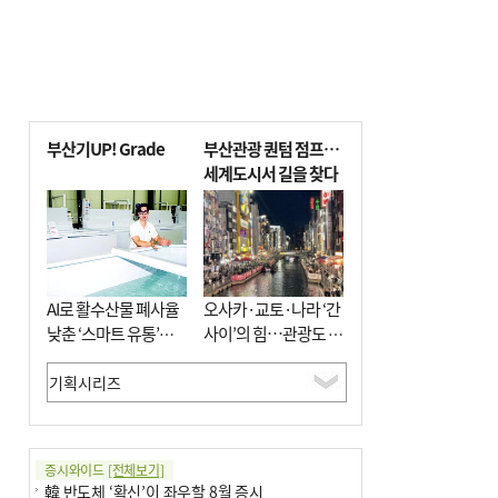
부산기UP! Grade
부산관광 퀀텀 점프…
세계도시서 길을 찾다
AI로 활수산물 폐사율
오사카·교토·나라 ‘간
낮춘 ‘스마트 유통’…
사이’의 힘…관광도 뭉
사막·산악지대 수출
쳐야 흥한다
도전
증시와이드
[전체보기]
韓 반도체 ‘확신’이 좌우할 8월 증시