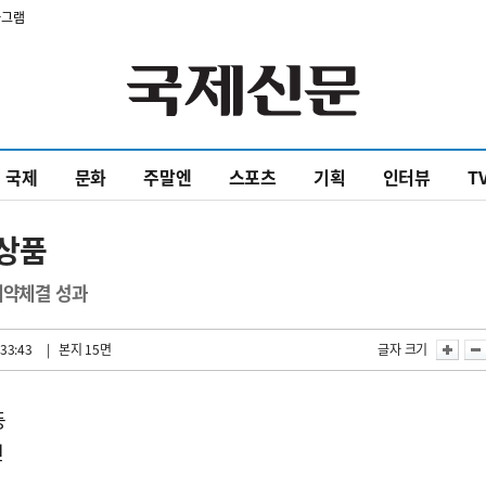
타그램
국제
문화
주말엔
스포츠
기획
인터뷰
T
료상품
계약체결 성과
33:43
| 본지 15면
글자 크기
등
인