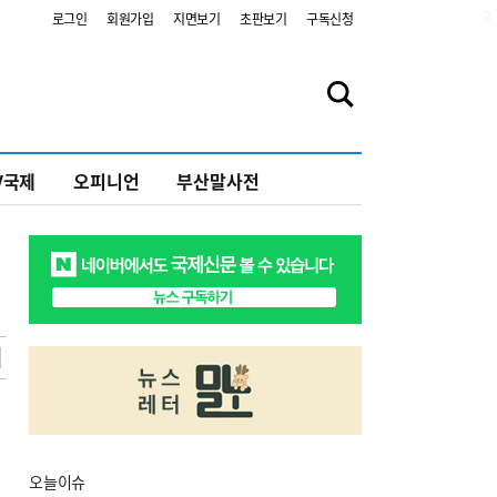
2
로그인
회원가입
지면보기
초판보기
구독신청
V국제
오피니언
부산말사전
오늘
이슈