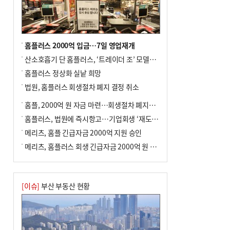
전닉스 ETF 이후 발생"
홈플러스 2000억 입금…7일 영업재개
산소호흡기 단 홈플러스, ‘트레이더 조’ 모델로 살아날까
홈플러스 정상화 실낱 희망
법원, 홈플러스 회생절차 폐지 결정 취소
홈플, 2000억 원 자금 마련…회생절차 폐지에 즉시항고(종합)
홈플러스, 법원에 즉시항고…기업회생 ‘재도전’
메리츠, 홈플 긴급자금 2000억 지원 승인
메리츠, 홈플러스 회생 긴급자금 2000억 원 지원 승인
[이슈]
부산 부동산 현황