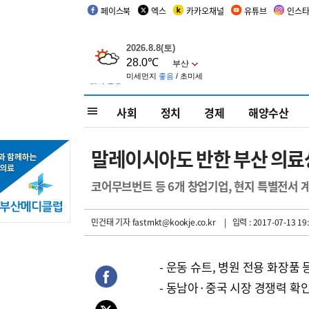
페이스북
엑스
카카오채널
유튜브
인스
사회
정치
경제
해양수산
말레이시아도 반한 부산 의
코어무브번트 등 6개 창업기업, 현지 특별전서 
민건태 기자
fastmkt@kookje.co.kr
| 입력 : 2017-07-13 19:
- 운동 슈트, 병원 전용 화장품 
- 동남아·중국 시장 경쟁력 확