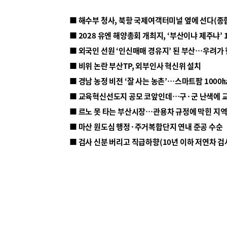
■ 해수부 청사, 북항 국제여객터미널 옆에 선다(종
■ 2028 유엔 해양총회 개최지, ‘부산이냐 제주냐’ 
■ 외국인 선원 ‘인신매매 경유지’ 된 부산…우려가
■ 비위 논란 부산TP, 외부인사 혁신위 설치
■ 르노 못 타는 부산시장…관용차 규정에 막힌 지
■ 마산 원도심 행정·주거복합단지 연내 준공 수순