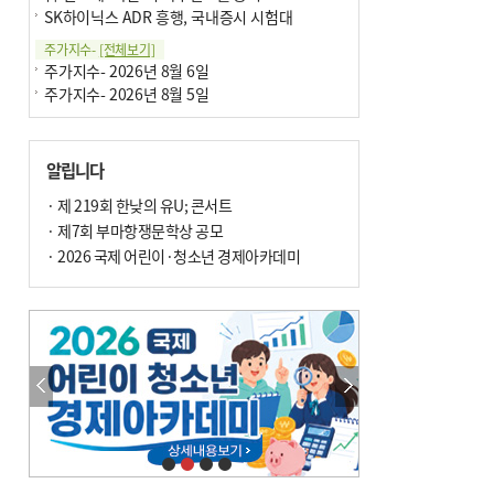
SK하이닉스 ADR 흥행, 국내증시 시험대
주가지수-
[전체보기]
주가지수- 2026년 8월 6일
주가지수- 2026년 8월 5일
알립니다
· 제 219회 한낮의 유U; 콘서트
· 제7회 부마항쟁문학상 공모
· 2026 국제 어린이·청소년 경제아카데미