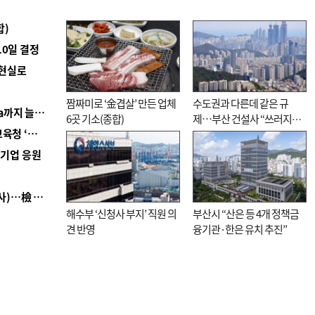
합)
10일 결정
 현실로
짬짜미로 ‘金겹살’ 만든 업체
수도권과 다른데 같은 규
■ 경남 농정 비전 ‘잘 사는 농촌’…스마트팜 1000㏊까지 늘린다
6곳 기소(종합)
제…부산 건설사 “쓰러지기
■ 교육혁신선도지 공모 코앞인데…구·군 난색에 교육청 ‘쩔쩔’
직전”
역기업 응원
■ 검사 신분 버리고 직급하향(10년 이하 저연차 검사)…檢 중수청행 기피
해수부 ‘신청사 부지’ 직원 의
부산시 “산은 등 4개 정책금
견 반영
융기관·한은 유치 추진”