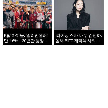
K팝 아이돌, '밀리언셀러'
‘라이징 스타’ 배우 김민하,
단 1.6%…30년간 등장
올해 BIFF 개막식 사회자
1182개팀 전수조사
확정