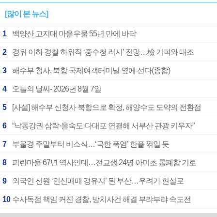
[많이 본 뉴스]
1
백양산 고지대 마을우물 55년 만에 바닥
2
경위 이하 경찰 하위직 ‘중수청 러시’ 전망…檢 기피와 대조
3
해수부 청사, 북항 국제여객터미널 옆에 선다(종합)
4
오늘의 날씨- 2026년 8월 7일
5
[사설] 해수부 신청사 북항으로 확정, 해양수도 도약의 전환점
6
“낙동강권 삼락·을숙도·다대포 연결해 서부산 관광 키우자”
7
부울경 주말부터 비소식…‘극한 폭염’ 한풀 꺾일 듯
8
피란마을 67년 역사인데…전교생 24명 아미초 통폐합 기로
9
외국인 선원 ‘인신매매 경유지’ 된 부산…우려가 현실로
10
수사독점 책임 커진 경찰, 방치사건 해결 부랴부랴 속도전