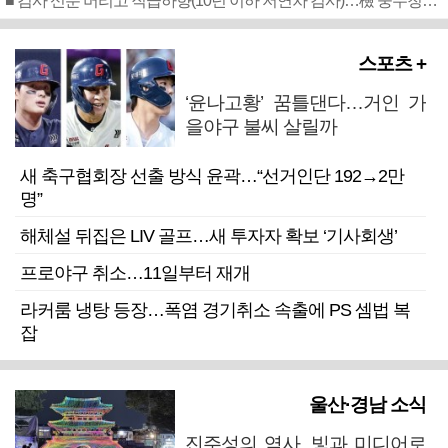
■ 검사 신분 버리고 직급하향(10년 이하 저연차 검사)…檢 중수청행 기피
스포츠 +
‘윤나고황’ 꿈틀댄다…거인 가
을야구 불씨 살릴까
새 축구협회장 선출 방식 윤곽…“선거인단 192→2만
명”
해체설 뒤집은 LIV 골프…새 투자자 확보 ‘기사회생’
프로야구 취소…11일부터 재개
라커룸 냉탕 등장…폭염 경기취소 속출에 PS 셈법 복
잡
울산·경남 소식
진주성의 역사, 빛과 미디어로