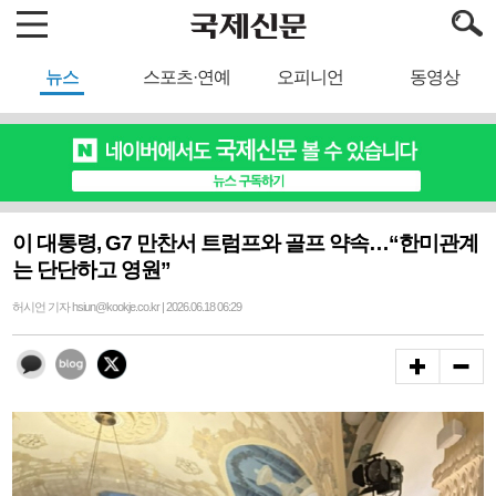
뉴스
스포츠·연예
오피니언
동영상
이 대통령, G7 만찬서 트럼프와 골프 약속…“한미관계
는 단단하고 영원”
허시언 기자 hsiun@kookje.co.kr | 2026.06.18 06:29