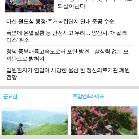
되살아난다
마산 원도심 행정·주거복합단지 연내 준공 수순
폭염에 온열질환 등 안전사고 우려… 양산시, '어필 레
이스' 취소
창녕 중부내륙고속도로서 포탄 발견…살상력 없는 모
의탄으로 밝혀져
입원환자가 연달아 사망한 울산 한 정신의료기관 폐원
전망
근교산
주말엔&라이프