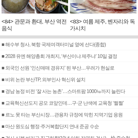
<84> 관문과 환대, 부산 역전
<83> 여름 제주, 벤자리와 독
음식
가시치
■ 해수부 청사, 북항 국제여객터미널 옆에 선다(종합)
■ 2028 유엔 해양총회 개최지, ‘부산이냐 제주냐’ 10일 결정
■ 외국인 선원 ‘인신매매 경유지’ 된 부산…우려가 현실로
■ 비위 논란 부산TP, 외부인사 혁신위 설치
■ 경남 농정 비전 ‘잘 사는 농촌’…스마트팜 1000㏊까지 늘린다
■ 교육혁신선도지 공모 코앞인데…구·군 난색에 교육청 ‘쩔쩔’
■ 르노 못 타는 부산시장…관용차 규정에 막힌 지역기업 응원
■ 마산 원도심 행정·주거복합단지 연내 준공 수순