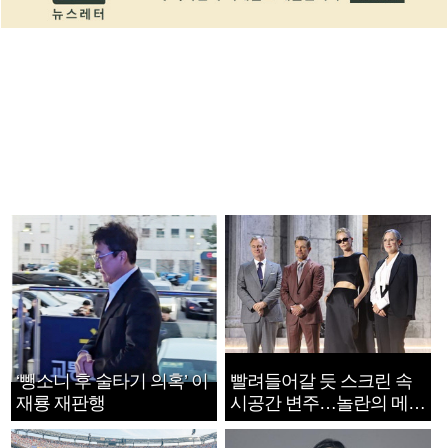
‘뺑소니 후 술타기 의혹’ 이
빨려들어갈 듯 스크린 속
재룡 재판행
시공간 변주…놀란의 메시
지는 ‘전쟁 속죄’