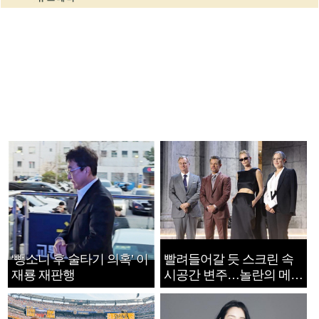
‘뺑소니 후 술타기 의혹’ 이
빨려들어갈 듯 스크린 속
재룡 재판행
시공간 변주…놀란의 메시
지는 ‘전쟁 속죄’