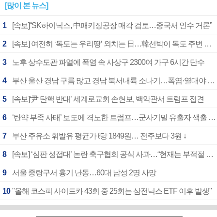
[많이 본 뉴스]
1
[속보]“SK하이닉스, 中패키징공장 매각 검토…중국서 인수 거론”
2
[속보] 여전히 ‘독도는 우리땅’ 외치는 日…韓선박이 독도 주변 해양조사 활동하자 반발
3
노후 상수도관 파열에 폭염 속 사상구 2300여 가구 6시간 단수
4
부산 울산 경남 구름 많고 경남 북서내륙 소나기…폭염·열대야 계속
5
[속보]‘尹 탄핵 반대’ 세계로교회 손현보, 백악관서 트럼프 접견
6
‘탄약 부족 사태’ 보도에 격노한 트럼프…군사기밀 유출자 색출 지시
7
부산 주유소 휘발유 평균가 ℓ당 1849원… 전주보다 3원 ↓
8
[속보] ‘심판 성접대’ 논란 축구협회 공식 사과…“현재는 부적절 행위 없어”
9
서울 중랑구서 흉기 난동…60대 남성 2명 사망
10
"올해 코스피 사이드카 43회 중 25회는 삼전닉스 ETF 이후 발생"