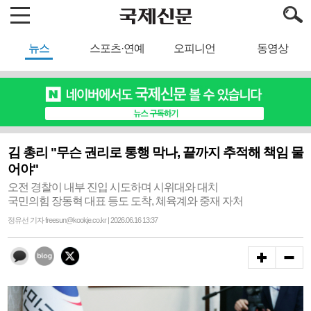
뉴스
스포츠·연예
오피니언
동영상
김 총리 "무슨 권리로 통행 막나, 끝까지 추적해 책임 물
어야"
오전 경찰이 내부 진입 시도하며 시위대와 대치
국민의힘 장동혁 대표 등도 도착, 쳬육계와 중재 자처
정유선 기자 freesun@kookje.co.kr | 2026.06.16 13:37