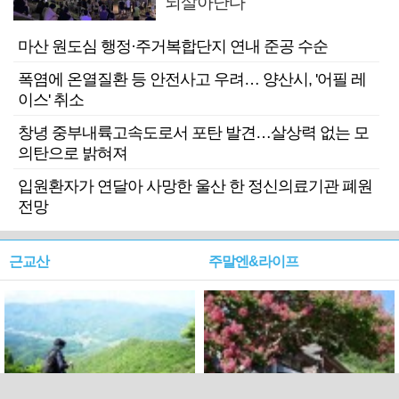
되살아난다
마산 원도심 행정·주거복합단지 연내 준공 수순
폭염에 온열질환 등 안전사고 우려… 양산시, '어필 레
이스' 취소
창녕 중부내륙고속도로서 포탄 발견…살상력 없는 모
의탄으로 밝혀져
입원환자가 연달아 사망한 울산 한 정신의료기관 폐원
전망
근교산
주말엔&라이프