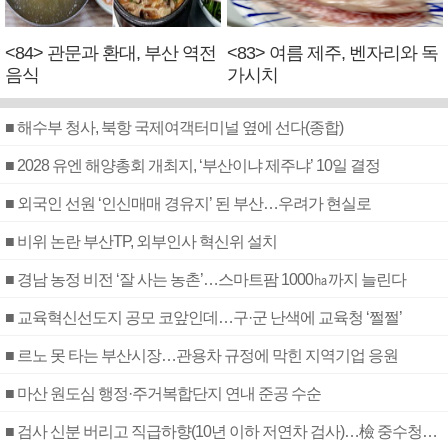
<84> 관문과 환대, 부산 역전
<83> 여름 제주, 벤자리와 독
음식
가시치
■ 해수부 청사, 북항 국제여객터미널 옆에 선다(종합)
■ 2028 유엔 해양총회 개최지, ‘부산이냐 제주냐’ 10일 결정
■ 외국인 선원 ‘인신매매 경유지’ 된 부산…우려가 현실로
■ 비위 논란 부산TP, 외부인사 혁신위 설치
■ 경남 농정 비전 ‘잘 사는 농촌’…스마트팜 1000㏊까지 늘린다
■ 교육혁신선도지 공모 코앞인데…구·군 난색에 교육청 ‘쩔쩔’
■ 르노 못 타는 부산시장…관용차 규정에 막힌 지역기업 응원
■ 마산 원도심 행정·주거복합단지 연내 준공 수순
■ 검사 신분 버리고 직급하향(10년 이하 저연차 검사)…檢 중수청행 기피