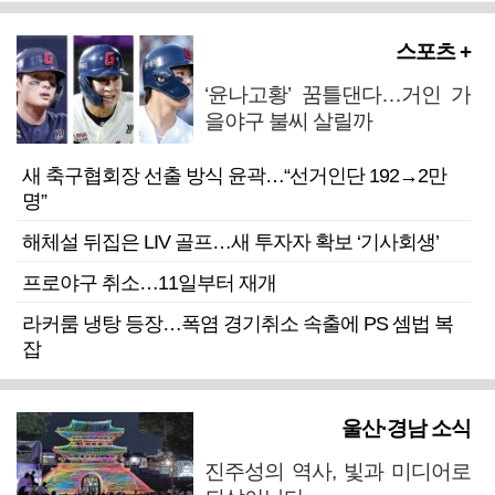
스포츠 +
‘윤나고황’ 꿈틀댄다…거인 가
을야구 불씨 살릴까
새 축구협회장 선출 방식 윤곽…“선거인단 192→2만
명”
해체설 뒤집은 LIV 골프…새 투자자 확보 ‘기사회생’
프로야구 취소…11일부터 재개
라커룸 냉탕 등장…폭염 경기취소 속출에 PS 셈법 복
잡
울산·경남 소식
진주성의 역사, 빛과 미디어로