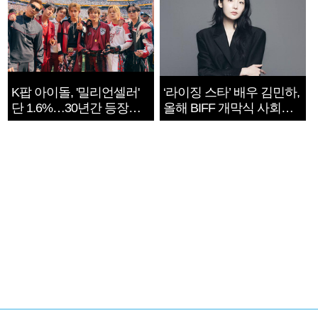
K팝 아이돌, '밀리언셀러'
‘라이징 스타’ 배우 김민하,
단 1.6%…30년간 등장
올해 BIFF 개막식 사회자
1182개팀 전수조사
확정