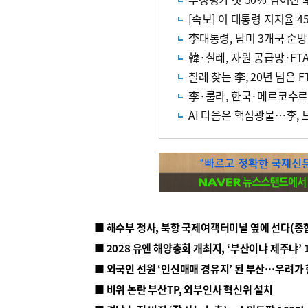
[속보] 이 대통령 지지율 
李대통령, 남미 3개국 순
韓·칠레, 자원 공급망·FT
칠레 찾는 李, 20년 넘은 F
李·룰라, 한국·메르코수르 
AI 다음은 핵심광물…李, 
■ 해수부 청사, 북항 국제여객터미널 옆에 선다(종
■ 2028 유엔 해양총회 개최지, ‘부산이냐 제주냐’ 
■ 외국인 선원 ‘인신매매 경유지’ 된 부산…우려가
■ 비위 논란 부산TP, 외부인사 혁신위 설치