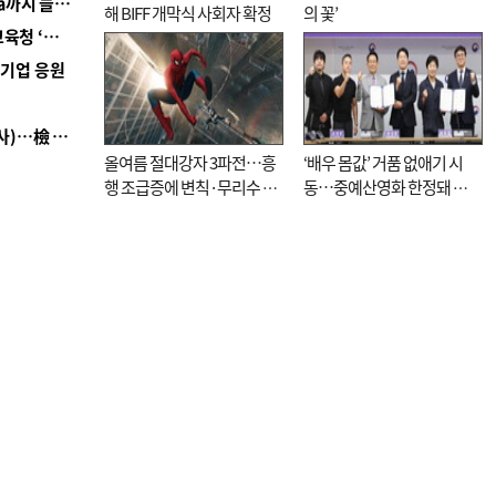
■ 경남 농정 비전 ‘잘 사는 농촌’…스마트팜 1000㏊까지 늘린다
해 BIFF 개막식 사회자 확정
의 꽃’
■ 교육혁신선도지 공모 코앞인데…구·군 난색에 교육청 ‘쩔쩔’
역기업 응원
■ 검사 신분 버리고 직급하향(10년 이하 저연차 검사)…檢 중수청행 기피
올여름 절대강자 3파전…흥
‘배우 몸값’ 거품 없애기 시
행 조급증에 변칙·무리수 마
동…중예산영화 한정돼 실
케팅도
효성 의문도