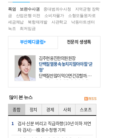
폭염
보완수사권
중대범죄수사청
지역균형 장학
금
산업은행 이전
소비자물가
소형모듈원자로
세금체납
북항재개발
사관학교
낙동아트센터
녹조
최저임금
부산메디클럽+
전문의 생생톡
김주현 웅진한의원 원장
단백질 열풍 속 놓치지 말아야 할 ‘균
형’
단백질만 많이 먹으면 건강할까. 요
즘 건강을 이야기할 때 빠지지 않는
키워드가 단백질이다. 헬스장을 다니
는 젊은 층부터 기초체력을 챙기려는
많이 본 뉴스
중·장년층까지 모두 “
종합
정치
경제
사회
스포츠
1
검사 신분 버리고 직급하향(10년 이하 저연
차 검사)…檢 중수청행 기피