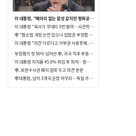
이 대통령, "메아리 없는 함성 같지만 평화공존책 계속해야"
이 대통령 "육사가 쿠데타 3번 벌여…사관학교 통합 신속히 추진"
李 “형소법 개정 논란 있으나 입법권 부정할 만큼은 아냐”(종합)
이 대통령 "의견 다르다고 거부권 사용못해.. 입법권 부정할 상황이라 보기 어려워"
부정평가 첫 50% 넘어선 李, 귀국 직후 부동산·증시 점검(종합)
이 대통령 지지율 45.9% 취임 후 최저…증시 폭락·연임 개헌 논란 영향
李, 보완수사권 폐지 침묵 두고 의견 분분
李대통령, 남미 3개국 순방 마무리…독일 프랑크푸르트 향해 출발