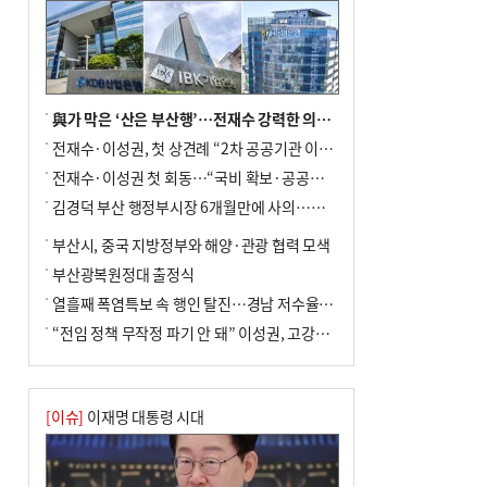
與가 막은 ‘산은 부산행’…전재수 강력한 의지 표명 없인 공염불
전재수·이성권, 첫 상견례 “2차 공공기관 이전 초당 협력”(종합)
전재수·이성권 첫 회동…“국비 확보·공공기관 이전 협력”
김경덕 부산 행정부시장 6개월만에 사의…후임 인선 촉각
부산시, 중국 지방정부와 해양·관광 협력 모색
부산광복원정대 출정식
열흘째 폭염특보 속 행인 탈진…경남 저수율 평년의 절반
“전임 정책 무작정 파기 안 돼” 이성권, 고강도 ‘전재수 견제’ 예고
[이슈]
이재명 대통령 시대