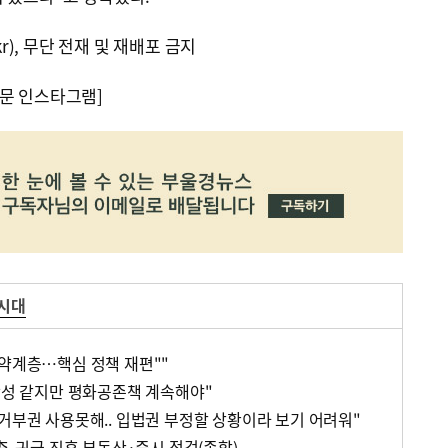
kr), 무단 전재 및 재배포 금지
문 인스타그램]
 시대
취약계층…핵심 정책 재편""
 함성 같지만 평화공존책 계속해야"
 거부권 사용못해.. 입법권 부정할 상황이라 보기 어려워"
李, 귀국 직후 부동산·증시 점검(종합)