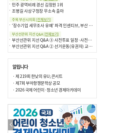
민주 광역비례 경선 김정원 1위
조병길 사상구청장 무소속 출마
주목 부산시의회
[전체보기]
‘장수기업 세무조사 유예’ 파격 인센티브, 부산 유출 막을까
부산선관위 지선 Q&A
[전체보기]
부산선관위 지선 Q&A ③ 사전투표 일정·사전투표함 보관
부산선관위 지선 Q&A ② 선거운동(유권자) 교육감투표용지
알립니다
· 제 219회 한낮의 유U; 콘서트
· 제7회 부마항쟁문학상 공모
· 2026 국제 어린이·청소년 경제아카데미