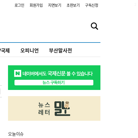
2
로그인
회원가입
지면보기
초판보기
구독신청
V국제
오피니언
부산말사전
오늘
이슈