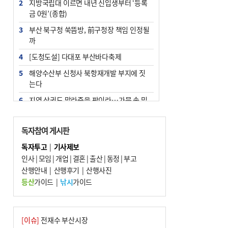
2
지방국립대 이르면 내년 신입생부터 ‘등록
금 0원’(종합)
3
부산 북구청 쑥뜸방, 前구청장 책임 인정될
까
4
[도청도설] 다대포 부산바다축제
5
해양수산부 신청사 북항재개발 부지에 짓
는다
6
지역 상권도 말라죽을 판이라…가뭄 속 밀
양물축제 강행 논란
7
법원, 단차 논란 북항 복합환승센터 공사중
독자참여 게시판
지 관련 현장검증
독자투고
|
기사제보
8
통영시민 추석 전 35만 원 받는다
인사
|
모임
|
개업
|
결혼
|
출산
|
동정
|
부고
9
산행안내
부산 철강공장 50대 노동자 추락사
|
산행후기
|
산행사진
등산
가이드
|
낚시
가이드
10
국힘 부산시당, ‘정이한 조력’ 시의원 윤리
위에…‘한동훈 지지’도 신고접수
[이슈]
전재수 부산시장