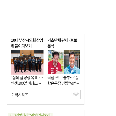
10대 부산시의회 상임
기초단체 판세·후보
위 들여다보기
분석
“삶의 질 향상 목표”…
국힘·진보 승부…“종
민생 100일 비상조치
합운동장 건립” vs “출
면밀 심사
근 공공버스 도입”
6·3 지방선거 브리핑
[전체보기]