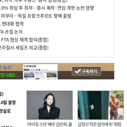
45.9% 취임 후 최저…증시 폭락·연임 개헌 논란 영향
방 마무리…독일 프랑크푸르트 향해 출발
A 현대화 협력
TA 손질 논의
FTA 협상 재개 합의(종합)
브라질서 세일즈 외교(종합)
합)
10일 결정
 현실로
‘라이징 스타’ 배우 김민하, 올
금정산 작은 암자에 핀 ‘희망