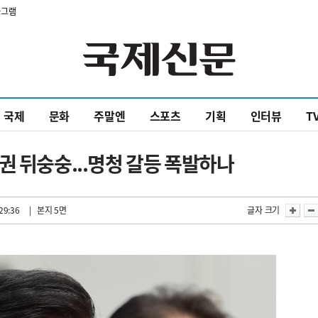
타그램
국제
문화
주말엔
스포츠
기획
인터뷰
T
권 뒤숭숭...명청 갈등 폭발하나
29:36
| 본지 5면
글자 크기