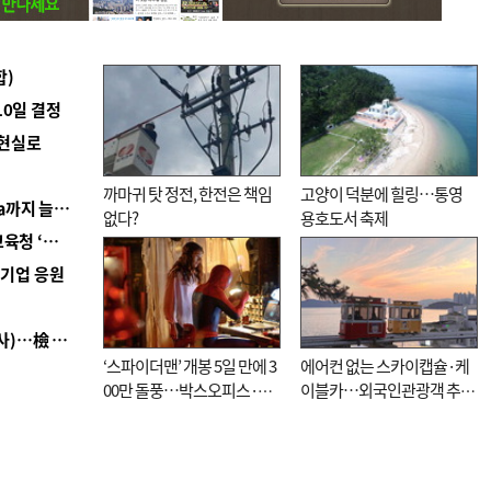
합)
10일 결정
 현실로
까마귀 탓 정전, 한전은 책임
고양이 덕분에 힐링…통영
■ 경남 농정 비전 ‘잘 사는 농촌’…스마트팜 1000㏊까지 늘린다
없다?
용호도서 축제
■ 교육혁신선도지 공모 코앞인데…구·군 난색에 교육청 ‘쩔쩔’
역기업 응원
■ 검사 신분 버리고 직급하향(10년 이하 저연차 검사)…檢 중수청행 기피
‘스파이더맨’ 개봉 5일 만에 3
에어컨 없는 스카이캡슐·케
00만 돌풍…박스오피스·예
이블카…외국인관광객 추억
매율 동시 1위
대신 고역 될라