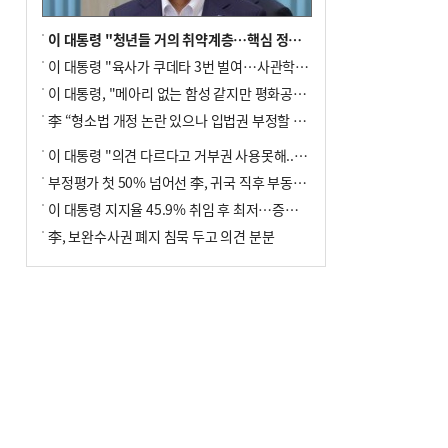
이 대통령 "청년들 거의 취약계층…핵심 정책 재편""
이 대통령 "육사가 쿠데타 3번 벌여…사관학교 통합 신속히 추진"
이 대통령, "메아리 없는 함성 같지만 평화공존책 계속해야"
李 “형소법 개정 논란 있으나 입법권 부정할 만큼은 아냐”(종합)
이 대통령 "의견 다르다고 거부권 사용못해.. 입법권 부정할 상황이라 보기 어려워"
부정평가 첫 50% 넘어선 李, 귀국 직후 부동산·증시 점검(종합)
이 대통령 지지율 45.9% 취임 후 최저…증시 폭락·연임 개헌 논란 영향
李, 보완수사권 폐지 침묵 두고 의견 분분