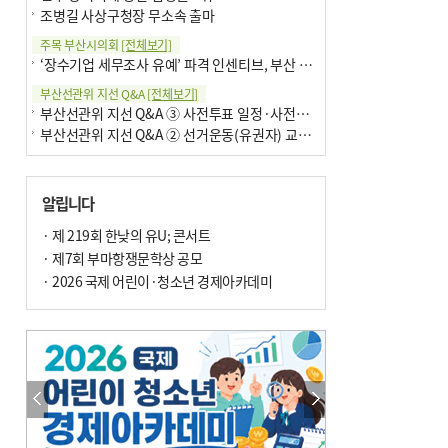
조병길 사상구청장 무소속 출마
주목 부산시의회
[전체보기]
‘장수기업 세무조사 유예’ 파격 인센티브, 부산 유출 막을까
부산선관위 지선 Q&A
[전체보기]
부산선관위 지선 Q&A ③ 사전투표 일정·사전투표함 보관
부산선관위 지선 Q&A ② 선거운동(유권자) 교육감투표용지
알립니다
· 제 219회 한낮의 유U; 콘서트
· 제7회 부마항쟁문학상 공모
· 2026 국제 어린이·청소년 경제아카데미