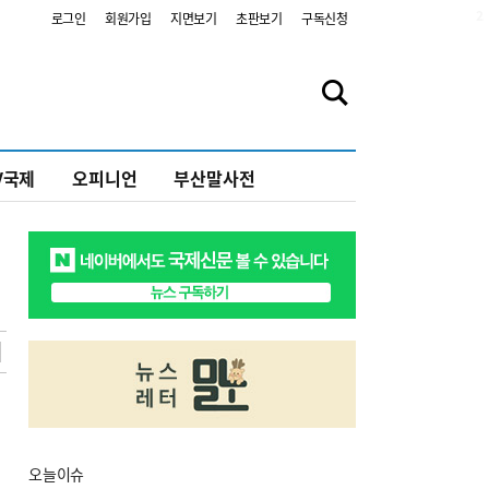
2
로그인
회원가입
지면보기
초판보기
구독신청
V국제
오피니언
부산말사전
오늘
이슈