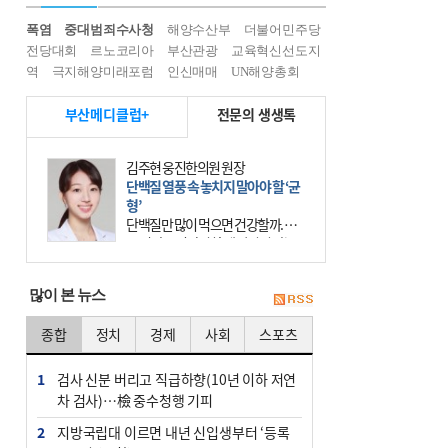
폭염
중대범죄수사청
해양수산부
더불어민주당
전당대회
르노코리아
부산관광
교육혁신선도지
역
극지해양미래포럼
인신매매
UN해양총회
부산메디클럽+
전문의 생생톡
김주현 웅진한의원 원장
단백질 열풍 속 놓치지 말아야 할 ‘균
형’
단백질만 많이 먹으면 건강할까. 요
즘 건강을 이야기할 때 빠지지 않는
키워드가 단백질이다. 헬스장을 다니
는 젊은 층부터 기초체력을 챙기려는
많이 본 뉴스
중·장년층까지 모두 “
종합
정치
경제
사회
스포츠
1
검사 신분 버리고 직급하향(10년 이하 저연
차 검사)…檢 중수청행 기피
2
지방국립대 이르면 내년 신입생부터 ‘등록