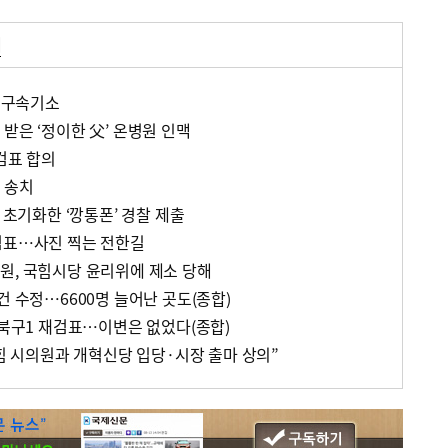
거
한 구속기소
받은 ‘정이한 父’ 온병원 인맥
검표 합의
 송치
 초기화한 ‘깡통폰’ 경찰 제출
검표…사진 찍는 전한길
원, 국힘시당 윤리위에 제소 당해
건 수정…6600명 늘어난 곳도(종합)
 북구1 재검표…이변은 없었다(종합)
국힘 시의원과 개혁신당 입당·시장 출마 상의”