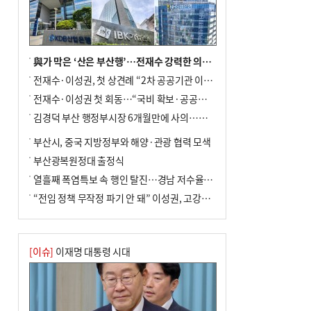
與가 막은 ‘산은 부산행’…전재수 강력한 의지 표명 없인 공염불
전재수·이성권, 첫 상견례 “2차 공공기관 이전 초당 협력”(종합)
전재수·이성권 첫 회동…“국비 확보·공공기관 이전 협력”
김경덕 부산 행정부시장 6개월만에 사의…후임 인선 촉각
부산시, 중국 지방정부와 해양·관광 협력 모색
부산광복원정대 출정식
열흘째 폭염특보 속 행인 탈진…경남 저수율 평년의 절반
“전임 정책 무작정 파기 안 돼” 이성권, 고강도 ‘전재수 견제’ 예고
[이슈]
이재명 대통령 시대