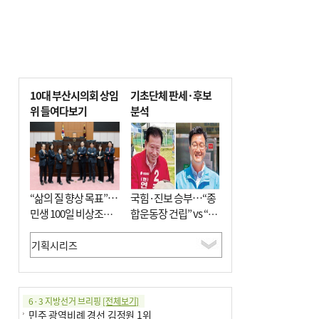
10대 부산시의회 상임
기초단체 판세·후보
위 들여다보기
분석
“삶의 질 향상 목표”…
국힘·진보 승부…“종
민생 100일 비상조치
합운동장 건립” vs “출
면밀 심사
근 공공버스 도입”
6·3 지방선거 브리핑
[전체보기]
민주 광역비례 경선 김정원 1위