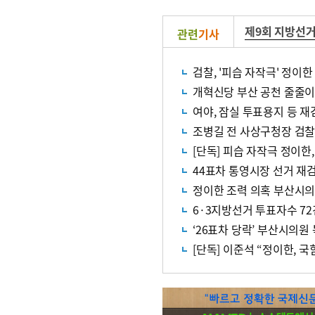
제9회 지방선
관련
기사
검찰, '피습 자작극' 정이
개혁신당 부산 공천 줄줄이 
여야, 잠실 투표용지 등 재
조병길 전 사상구청장 검찰
[단독] 피습 자작극 정이한,
44표차 통영시장 선거 재
정이한 조력 의혹 부산시의
6·3지방선거 투표자수 72
‘26표차 당락’ 부산시의원
[단독] 이준석 “정이한, 