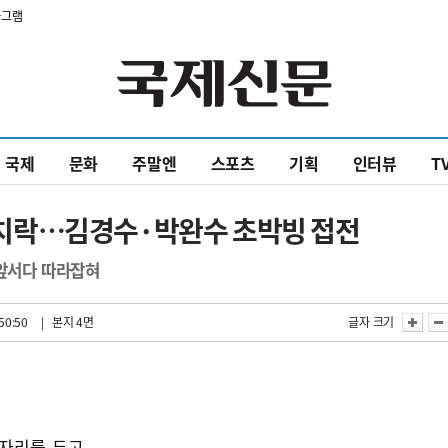
타그램
국제
문화
주말엔
스포츠
기획
인터뷰
T
치락…김경수·박완수 초박빙 접전
 앞서다 따라잡혀
50:50
| 본지 4면
글자 크기
 자리를 두고