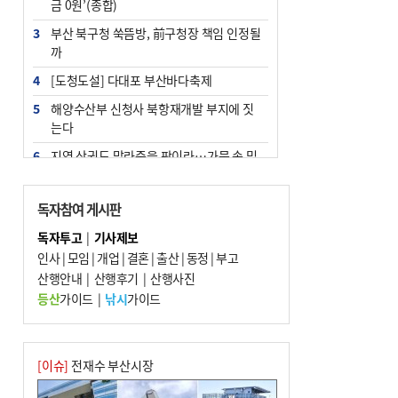
금 0원’(종합)
3
부산 북구청 쑥뜸방, 前구청장 책임 인정될
까
4
[도청도설] 다대포 부산바다축제
5
해양수산부 신청사 북항재개발 부지에 짓
는다
6
지역 상권도 말라죽을 판이라…가뭄 속 밀
양물축제 강행 논란
7
법원, 단차 논란 북항 복합환승센터 공사중
독자참여 게시판
지 관련 현장검증
독자투고
|
기사제보
8
통영시민 추석 전 35만 원 받는다
인사
|
모임
|
개업
|
결혼
|
출산
|
동정
|
부고
9
산행안내
부산 철강공장 50대 노동자 추락사
|
산행후기
|
산행사진
등산
가이드
|
낚시
가이드
10
국힘 부산시당, ‘정이한 조력’ 시의원 윤리
위에…‘한동훈 지지’도 신고접수
[이슈]
전재수 부산시장