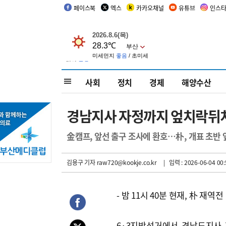
페이스북
엑스
카카오채널
유튜브
인스
사회
정치
경제
해양수산
경남지사 자정까지 엎치락뒤
金캠프, 앞선 출구 조사에 환호…朴, 개표 초반
김용구 기자
raw720@kookje.co.kr
| 입력 : 2026-06-04 00:
- 밤 11시 40분 현재, 朴 재역전
6·3지방선거에서 경남도지사