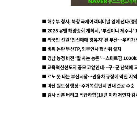
■ 해수부 청사, 북항 국제여객터미널 옆에 선다(종
■ 2028 유엔 해양총회 개최지, ‘부산이냐 제주냐’ 
■ 외국인 선원 ‘인신매매 경유지’ 된 부산…우려가
■ 비위 논란 부산TP, 외부인사 혁신위 설치
■ 르노 못 타는 부산시장…관용차 규정에 막힌 지
■ 마산 원도심 행정·주거복합단지 연내 준공 수순