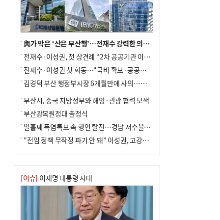
전닉스 ETF 이후 발생"
與가 막은 ‘산은 부산행’…전재수 강력한 의지 표명 없인 공염불
전재수·이성권, 첫 상견례 “2차 공공기관 이전 초당 협력”(종합)
전재수·이성권 첫 회동…“국비 확보·공공기관 이전 협력”
김경덕 부산 행정부시장 6개월만에 사의…후임 인선 촉각
부산시, 중국 지방정부와 해양·관광 협력 모색
부산광복원정대 출정식
열흘째 폭염특보 속 행인 탈진…경남 저수율 평년의 절반
“전임 정책 무작정 파기 안 돼” 이성권, 고강도 ‘전재수 견제’ 예고
[이슈]
이재명 대통령 시대