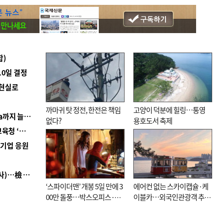
합)
10일 결정
 현실로
까마귀 탓 정전, 한전은 책임
고양이 덕분에 힐링…통영
■ 경남 농정 비전 ‘잘 사는 농촌’…스마트팜 1000㏊까지 늘린다
없다?
용호도서 축제
■ 교육혁신선도지 공모 코앞인데…구·군 난색에 교육청 ‘쩔쩔’
역기업 응원
■ 검사 신분 버리고 직급하향(10년 이하 저연차 검사)…檢 중수청행 기피
‘스파이더맨’ 개봉 5일 만에 3
에어컨 없는 스카이캡슐·케
00만 돌풍…박스오피스·예
이블카…외국인관광객 추억
매율 동시 1위
대신 고역 될라