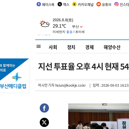
페이스북
엑스
카카오채널
유튜브
인스
사회
정치
경제
해양수산
지선 투표율 오후 4시 현재 5
허시언 기자
hsiun@kookje.co.kr
| 입력 : 2026-06-03 16:23