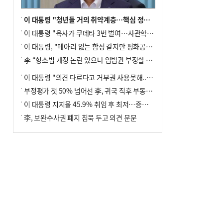
이 대통령 "청년들 거의 취약계층…핵심 정책 재편""
이 대통령 "육사가 쿠데타 3번 벌여…사관학교 통합 신속히 추진"
이 대통령, "메아리 없는 함성 같지만 평화공존책 계속해야"
李 “형소법 개정 논란 있으나 입법권 부정할 만큼은 아냐”(종합)
이 대통령 "의견 다르다고 거부권 사용못해.. 입법권 부정할 상황이라 보기 어려워"
부정평가 첫 50% 넘어선 李, 귀국 직후 부동산·증시 점검(종합)
이 대통령 지지율 45.9% 취임 후 최저…증시 폭락·연임 개헌 논란 영향
李, 보완수사권 폐지 침묵 두고 의견 분분