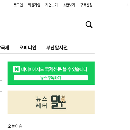
2
로그인
회원가입
지면보기
초판보기
구독신청
V국제
오피니언
부산말사전
오늘
이슈