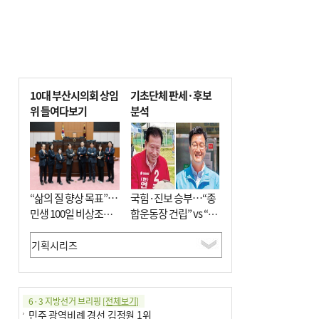
10대 부산시의회 상임
기초단체 판세·후보
위 들여다보기
분석
“삶의 질 향상 목표”…
국힘·진보 승부…“종
민생 100일 비상조치
합운동장 건립” vs “출
면밀 심사
근 공공버스 도입”
6·3 지방선거 브리핑
[전체보기]
민주 광역비례 경선 김정원 1위