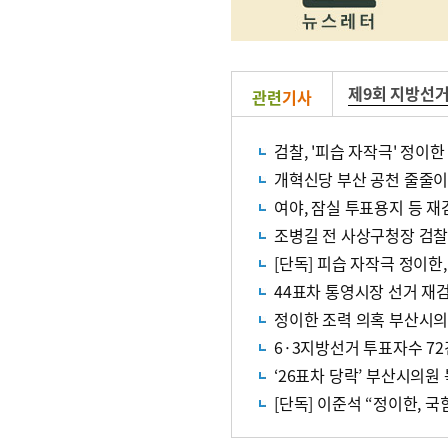
제9회 지방선
관련
기사
검찰, '피습 자작극' 정이
개혁신당 부산 공천 줄줄이 
여야, 잠실 투표용지 등 재
조병길 전 사상구청장 검찰
[단독] 피습 자작극 정이한,
44표차 통영시장 선거 재
정이한 조력 의혹 부산시의
6·3지방선거 투표자수 72
‘26표차 당락’ 부산시의원
[단독] 이준석 “정이한, 