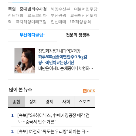
폭염
중대범죄수사청
해양수산부
더불어민주당
전당대회
르노코리아
부산관광
교육혁신선도지
역
극지해양미래포럼
인신매매
UN해양총회
부산메디클럽+
전문의 생생톡
장민희김용기내과의원과장
하루 500㎉ 줄이면 한주 0.5㎏ 감
량…비만치료는 장기전
비만은 이제 더는 체중이나 체형의 문
제가 아니다. 하나의 질병으로 인지
하고 치료와 관리를 해야 한다. 세계
보건기구(WHO)는 이미 1994년 비만
많이 본 뉴스
을 인류의 중요한
종합
정치
경제
사회
스포츠
1
[속보]“SK하이닉스, 中패키징공장 매각 검
토…중국서 인수 거론”
2
[속보] 여전히 ‘독도는 우리땅’ 외치는 日…