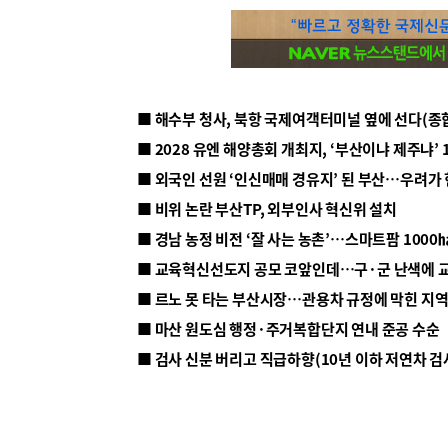
■ 해수부 청사, 북항 국제여객터미널 옆에 선다(종
■ 2028 유엔 해양총회 개최지, ‘부산이냐 제주냐’ 
■ 외국인 선원 ‘인신매매 경유지’ 된 부산…우려가
■ 비위 논란 부산TP, 외부인사 혁신위 설치
■ 르노 못 타는 부산시장…관용차 규정에 막힌 지
■ 마산 원도심 행정·주거복합단지 연내 준공 수순