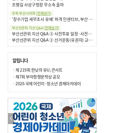
조병길 사상구청장 무소속 출마
주목 부산시의회
[전체보기]
‘장수기업 세무조사 유예’ 파격 인센티브, 부산 유출 막을까
부산선관위 지선 Q&A
[전체보기]
부산선관위 지선 Q&A ③ 사전투표 일정·사전투표함 보관
부산선관위 지선 Q&A ② 선거운동(유권자) 교육감투표용지
알립니다
· 제 219회 한낮의 유U; 콘서트
· 제7회 부마항쟁문학상 공모
· 2026 국제 어린이·청소년 경제아카데미