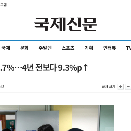
타그램
국제
문화
주말엔
스포츠
기획
인터뷰
T
4.7%…4년 전보다 9.3%p↑
:43
글자 크기