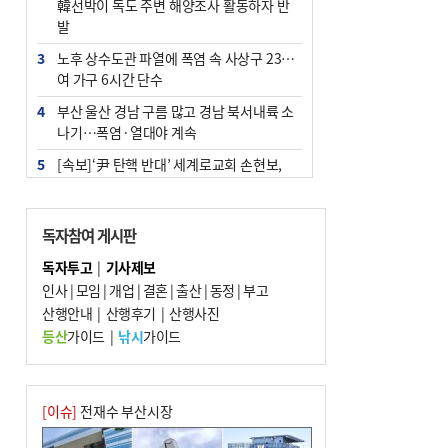
韓선박이 독도 주변 해양조사 활동하자 반
발
3
노후 상수도관 파열에 폭염 속 사상구 2300
여 가구 6시간 단수
4
부산 울산 경남 구름 많고 경남 북서내륙 소
나기…폭염·열대야 계속
5
[속보]‘尹 탄핵 반대’ 세계로교회 손현보,
백악관서 트럼프 접견
6
‘탄약 부족 사태’ 보도에 격노한 트럼프…
독자참여 게시판
군사기밀 유출자 색출 지시
독자투고
|
기사제보
7
부산 주유소 휘발유 평균가 ℓ당 1849원…
인사
|
모임
|
개업
|
결혼
|
출산
|
동정
|
부고
전주보다 3원 ↓
산행안내
|
산행후기
|
산행사진
8
[속보] ‘심판 성접대’ 논란 축구협회 공식 사
등산
가이드
|
낚시
가이드
과…“현재는 부적절 행위 없어”
9
서울 중랑구서 흉기 난동…60대 남성 2명
사망
[이슈]
전재수 부산시장
10
"올해 코스피 사이드카 43회 중 25회는 삼