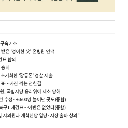
거
한 구속기소
받은 ‘정이한 父’ 온병원 인맥
검표 합의
 송치
 초기화한 ‘깡통폰’ 경찰 제출
검표…사진 찍는 전한길
원, 국힘시당 윤리위에 제소 당해
건 수정…6600명 늘어난 곳도(종합)
 북구1 재검표…이변은 없었다(종합)
국힘 시의원과 개혁신당 입당·시장 출마 상의”