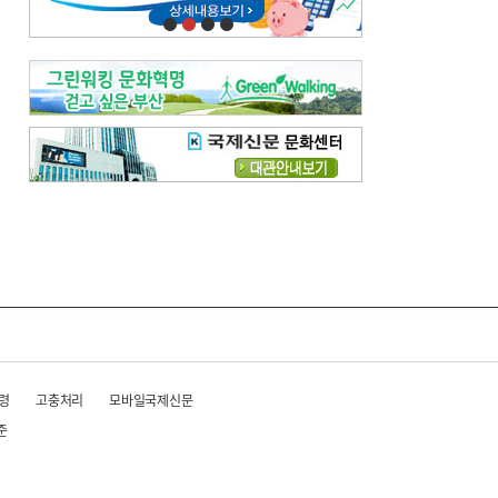
령
고충처리
모바일국제신문
준