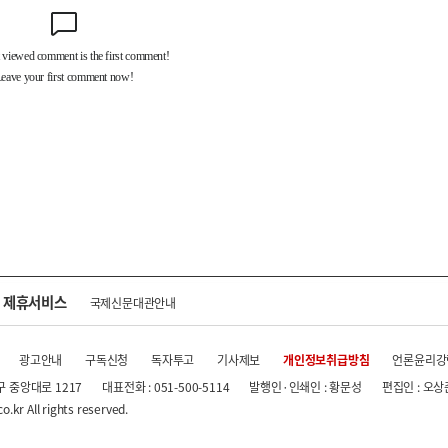
제휴서비스
국제신문대관안내
광고안내
구독신청
독자투고
기사제보
개인정보취급방침
언론윤리강
구 중앙대로 1217
대표전화 : 051-500-5114
발행인·인쇄인 : 황문성
편집인 : 오상
.kr All rights reserved.