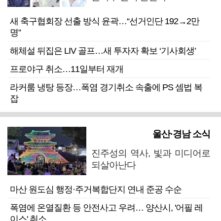
새 축구협회장 선출 방식 윤곽…“선거인단 192→2만
명”
해체설 뒤집은 LIV 골프…새 투자자 확보 ‘기사회생’
프로야구 취소…11일부터 재개
라커룸 냉탕 등장…폭염 경기취소 속출에 PS 셈법 복
잡
울산·경남 소식
진주성의 역사, 빛과 미디어로
되살아난다
마산 원도심 행정·주거복합단지 연내 준공 수순
폭염에 온열질환 등 안전사고 우려… 양산시, '어필 레
이스' 취소