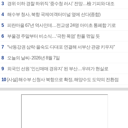
3
경위 이하 경찰 하위직 ‘중수청 러시’ 전망…檢 기피와 대조
4
해수부 청사, 북항 국제여객터미널 옆에 선다(종합)
5
피란마을 67년 역사인데…전교생 24명 아미초 통폐합 기로
6
부울경 주말부터 비소식…‘극한 폭염’ 한풀 꺾일 듯
7
“낙동강권 삼락·을숙도·다대포 연결해 서부산 관광 키우자”
8
오늘의 날씨- 2026년 8월 7일
9
외국인 선원 ‘인신매매 경유지’ 된 부산…우려가 현실로
10
[사설] 해수부 신청사 북항으로 확정, 해양수도 도약의 전환점