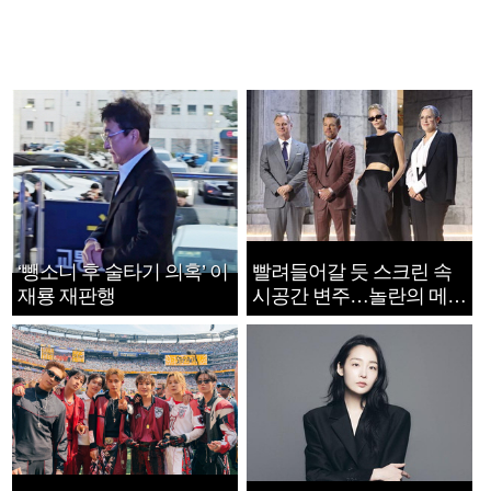
‘뺑소니 후 술타기 의혹’ 이
빨려들어갈 듯 스크린 속
재룡 재판행
시공간 변주…놀란의 메시
지는 ‘전쟁 속죄’