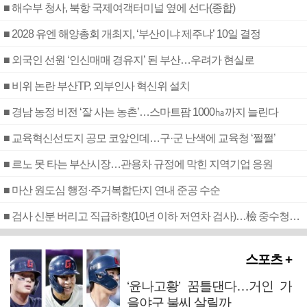
■ 해수부 청사, 북항 국제여객터미널 옆에 선다(종합)
■ 2028 유엔 해양총회 개최지, ‘부산이냐 제주냐’ 10일 결정
■ 외국인 선원 ‘인신매매 경유지’ 된 부산…우려가 현실로
■ 비위 논란 부산TP, 외부인사 혁신위 설치
■ 경남 농정 비전 ‘잘 사는 농촌’…스마트팜 1000㏊까지 늘린다
■ 교육혁신선도지 공모 코앞인데…구·군 난색에 교육청 ‘쩔쩔’
■ 르노 못 타는 부산시장…관용차 규정에 막힌 지역기업 응원
■ 마산 원도심 행정·주거복합단지 연내 준공 수순
■ 검사 신분 버리고 직급하향(10년 이하 저연차 검사)…檢 중수청행 기피
스포츠 +
‘윤나고황’ 꿈틀댄다…거인 가
을야구 불씨 살릴까