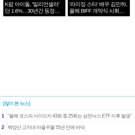
K팝 아이돌, '밀리언셀러'
‘라이징 스타’ 배우 김민하,
단 1.6%…30년간 등장
올해 BIFF 개막식 사회자
1182개팀 전수조사
확정
[많이 본 뉴스]
1
"올해 코스피 사이드카 43회 중 25회는 삼전닉스 ETF 이후 발생"
2
백양산 고지대 마을우물 55년 만에 바닥