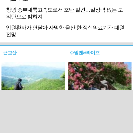
창녕 중부내륙고속도로서 포탄 발견…살상력 없는 모
의탄으로 밝혀져
입원환자가 연달아 사망한 울산 한 정신의료기관 폐원
전망
근교산
주말엔&라이프
근교산&그너머…상주·문경
폭염보다 더 뜨거워라…100
청화산~시루봉
일을 붉게 불태울 ‘선비정신’
피었네