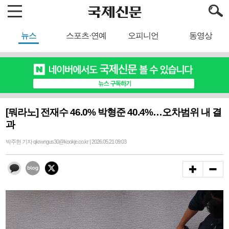
뉴스
스포츠·연예
오피니언
동영상
[뭐라노] 전재수 46.0% 박형준 40.4%…오차범위 내 결
과
박주현 기자 qkrwngus30@kookje.co.kr | 2026.05.21 09:03