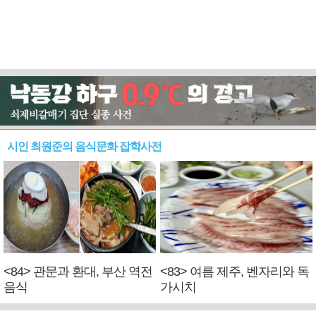
시인 최원준의 음식문화 잡학사전
<84> 관문과 환대, 부산 역전
<83> 여름 제주, 벤자리와 독
음식
가시치