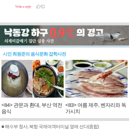
시인 최원준의 음식문화 잡학사전
<84> 관문과 환대, 부산 역전
<83> 여름 제주, 벤자리와 독
음식
가시치
■ 해수부 청사, 북항 국제여객터미널 옆에 선다(종합)