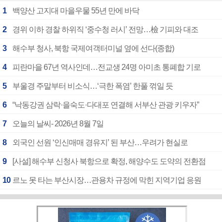
1
백양산 고지대 마을우물 55년 만에 바닥
2
경위 이하 경찰 하위직 ‘중수청 러시’ 전망…檢 기피와 대조
3
해수부 청사, 북항 국제여객터미널 옆에 선다(종합)
4
피란마을 67년 역사인데…전교생 24명 아미초 통폐합 기로
5
부울경 주말부터 비소식…‘극한 폭염’ 한풀 꺾일 듯
6
“낙동강권 삼락·을숙도·다대포 연결해 서부산 관광 키우자”
7
오늘의 날씨- 2026년 8월 7일
8
외국인 선원 ‘인신매매 경유지’ 된 부산…우려가 현실로
9
[사설] 해수부 신청사 북항으로 확정, 해양수도 도약의 전환점
10
르노 못 타는 부산시장…관용차 규정에 막힌 지역기업 응원