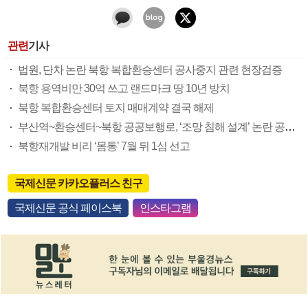
관련
기사
법원, 단차 논란 북항 복합환승센터 공사중지 관련 현장검증
북항 용역비만 30억 쓰고 랜드마크 땅 10년 방치
북항 복합환승센터 토지 매매계약 결국 해제
부산역~환승센터~북항 공공보행로, ‘조망 침해 설계’ 논란 공사중단 위기
북항재개발 비리 ‘몸통’ 7월 뒤 1심 선고
국제신문 카카오플러스 친구
국제신문 공식 페이스북
인스타그램