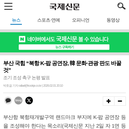
뉴스
스포츠·연예
오피니언
동영상
부산 국힘 “북항 K-팝 공연장, 韓 문화·관광 판도 바꿀
것”
조기 조성 촉구 논평 발표
박호걸 기자 rafael@kookje.co.kr | 2026.02.01 20:10
부산항 북항재개발구역 랜드마크 부지에 K-팝 공연장 등
을 조성해야 한다는 목소리(국제신문 지난 2일 자 1면 등