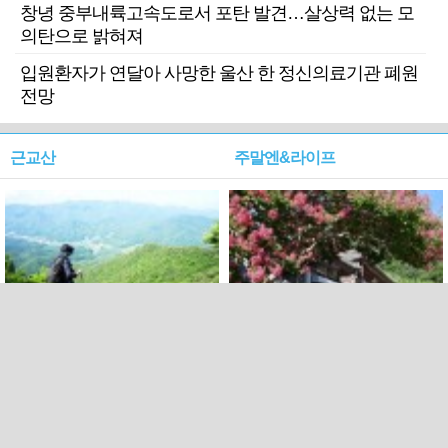
창녕 중부내륙고속도로서 포탄 발견…살상력 없는 모
의탄으로 밝혀져
입원환자가 연달아 사망한 울산 한 정신의료기관 폐원
전망
근교산
주말엔&라이프
근교산&그너머…상주·문경
폭염보다 더 뜨거워라…100
청화산~시루봉
일을 붉게 불태울 ‘선비정신’
피었네
PC버전
엑스
페이스북