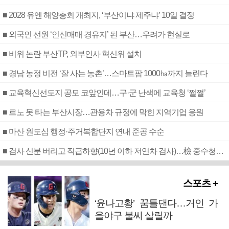
■ 2028 유엔 해양총회 개최지, ‘부산이냐 제주냐’ 10일 결정
■ 외국인 선원 ‘인신매매 경유지’ 된 부산…우려가 현실로
■ 비위 논란 부산TP, 외부인사 혁신위 설치
■ 경남 농정 비전 ‘잘 사는 농촌’…스마트팜 1000㏊까지 늘린다
■ 교육혁신선도지 공모 코앞인데…구·군 난색에 교육청 ‘쩔쩔’
■ 르노 못 타는 부산시장…관용차 규정에 막힌 지역기업 응원
■ 마산 원도심 행정·주거복합단지 연내 준공 수순
■ 검사 신분 버리고 직급하향(10년 이하 저연차 검사)…檢 중수청행 기피
스포츠 +
‘윤나고황’ 꿈틀댄다…거인 가
을야구 불씨 살릴까