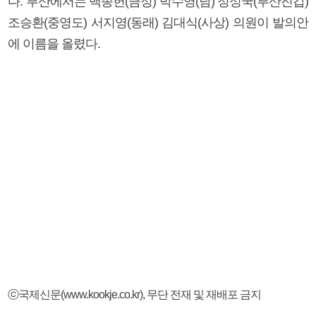
다. 부산에서는 백종헌(금정) 박수영(남) 정성국(부산진갑)
조승환(중영도) 서지영(동래) 김대식(사상) 의원이 발의안
에 이름을 올렸다.
ⓒ국제신문(www.kookje.co.kr), 무단 전재 및 재배포 금지