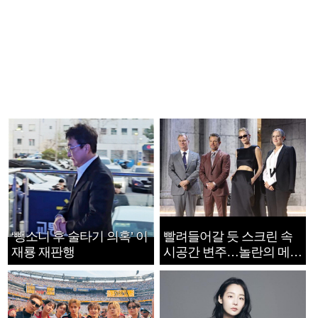
‘뺑소니 후 술타기 의혹’ 이
빨려들어갈 듯 스크린 속
재룡 재판행
시공간 변주…놀란의 메시
지는 ‘전쟁 속죄’