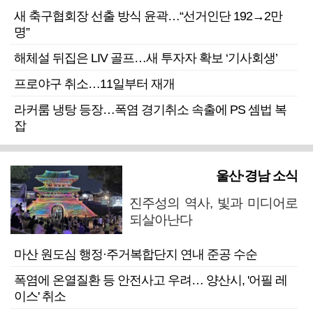
새 축구협회장 선출 방식 윤곽…“선거인단 192→2만
명”
해체설 뒤집은 LIV 골프…새 투자자 확보 ‘기사회생’
프로야구 취소…11일부터 재개
라커룸 냉탕 등장…폭염 경기취소 속출에 PS 셈법 복
잡
울산·경남 소식
진주성의 역사, 빛과 미디어로
되살아난다
마산 원도심 행정·주거복합단지 연내 준공 수순
폭염에 온열질환 등 안전사고 우려… 양산시, '어필 레
이스' 취소