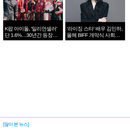
K팝 아이돌, '밀리언셀러'
‘라이징 스타’ 배우 김민하,
단 1.6%…30년간 등장
올해 BIFF 개막식 사회자
1182개팀 전수조사
확정
[많이 본 뉴스]