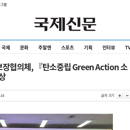
타그램
국제
문화
주말엔
스포츠
기획
인터뷰
T
협의체, 『탄소중립 Green Action 소
상
:14
글자 크기