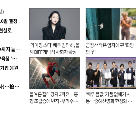
합)
10일 결정
 현실로
‘라이징 스타’ 배우 김민하, 올
금정산 작은 암자에 핀 ‘희망
■ 경남 농정 비전 ‘잘 사는 농촌’…스마트팜 1000㏊까지 늘린다
해 BIFF 개막식 사회자 확정
의 꽃’
■ 교육혁신선도지 공모 코앞인데…구·군 난색에 교육청 ‘쩔쩔’
역기업 응원
■ 검사 신분 버리고 직급하향(10년 이하 저연차 검사)…檢 중수청행 기피
올여름 절대강자 3파전…흥
‘배우 몸값’ 거품 없애기 시
행 조급증에 변칙·무리수 마
동…중예산영화 한정돼 실
케팅도
효성 의문도