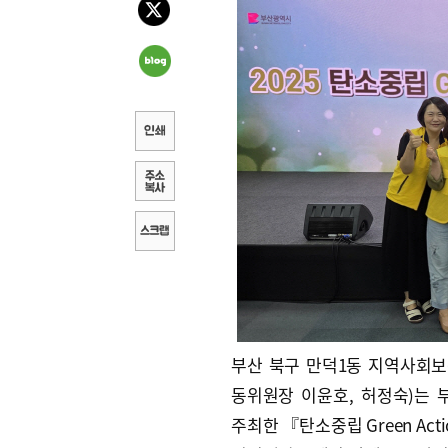
부산 북구 만덕1동 지역사회
동위원장 이윤호, 허정숙)는
주최한 『탄소중립 Green Act