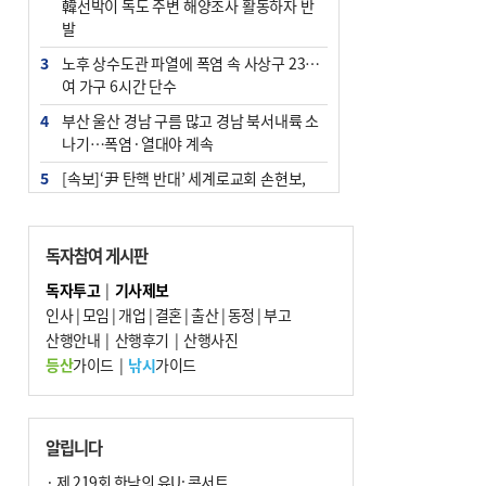
韓선박이 독도 주변 해양조사 활동하자 반
발
3
노후 상수도관 파열에 폭염 속 사상구 2300
여 가구 6시간 단수
4
부산 울산 경남 구름 많고 경남 북서내륙 소
나기…폭염·열대야 계속
5
[속보]‘尹 탄핵 반대’ 세계로교회 손현보,
백악관서 트럼프 접견
6
‘탄약 부족 사태’ 보도에 격노한 트럼프…
독자참여 게시판
군사기밀 유출자 색출 지시
독자투고
|
기사제보
7
부산 주유소 휘발유 평균가 ℓ당 1849원…
인사
|
모임
|
개업
|
결혼
|
출산
|
동정
|
부고
전주보다 3원 ↓
산행안내
|
산행후기
|
산행사진
8
[속보] ‘심판 성접대’ 논란 축구협회 공식 사
등산
가이드
|
낚시
가이드
과…“현재는 부적절 행위 없어”
9
서울 중랑구서 흉기 난동…60대 남성 2명
사망
알립니다
10
"올해 코스피 사이드카 43회 중 25회는 삼
· 제 219회 한낮의 유U; 콘서트