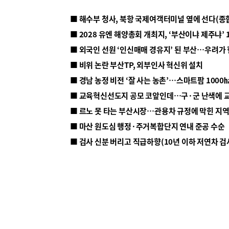
■ 해수부 청사, 북항 국제여객터미널 옆에 선다(종
■ 2028 유엔 해양총회 개최지, ‘부산이냐 제주냐’ 
■ 외국인 선원 ‘인신매매 경유지’ 된 부산…우려가
■ 비위 논란 부산TP, 외부인사 혁신위 설치
■ 르노 못 타는 부산시장…관용차 규정에 막힌 지
■ 마산 원도심 행정·주거복합단지 연내 준공 수순