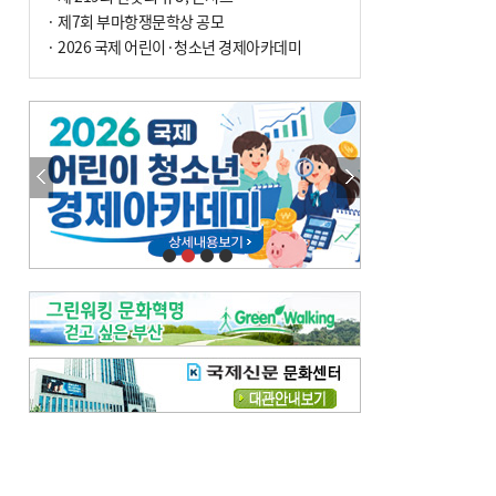
전닉스 ETF 이후 발생"
· 제7회 부마항쟁문학상 공모
· 2026 국제 어린이·청소년 경제아카데미