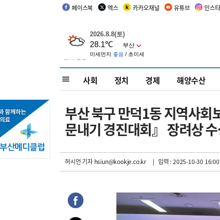
페이스북
엑스
카카오채널
유튜브
인스
사회
정치
경제
해양수산
부산 북구 만덕1동 지역사회보장
문내기 경진대회』 장려상 수
허시언 기자
hsiun@kookje.co.kr
| 입력 : 2025-10-30 16:00