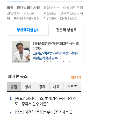
폭염
중대범죄수사청
해양수산부
더불어민주당
전당대회
르노코리아
부산관광
교육혁신선도지
역
극지해양미래포럼
인신매매
UN해양총회
부산메디클럽+
전문의 생생톡
센텀종합병원 간담췌외과 박광민 의
무원장
고난도 ‘간문부 담관암’ 수술…높은
숙련도와 협진 필수
간문부 담관암(클라츠킨 종양)은 좌
우 간에서 나오는, 담관(담즙 배출 경
로)이 합쳐지는 부위인 ‘간문부(肝門
많이 본 뉴스
部)’에 생기는 악성 종양이다. 간동맥
문맥 림프절 담
종합
정치
경제
사회
스포츠
1
[속보]“SK하이닉스, 中패키징공장 매각 검
토…중국서 인수 거론”
2
[속보] 여전히 ‘독도는 우리땅’ 외치는 日…