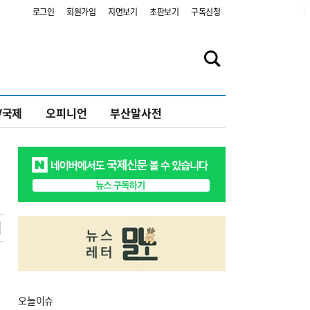
2
로그인
회원가입
지면보기
초판보기
구독신청
V국제
오피니언
부산말사전
오늘
이슈